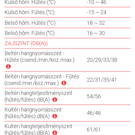
Külső hőm. Hűtés (°C)
-10 ~ 46
Külső hőm. Fűtés (°C)
-15 ~ 24
Belső hőm. Hűtés (°C)
18 ~ 32
Belső hőm. Fűtés (°C)
16 ~ 30
ZAJSZINT (DB(A))
Beltéri hangnyomásszint -
Hűtés (csend./min./köz./max.)
20/29/33/38
Beltéri hangnyomásszint - Fűtés
22/31/35/41
(csend./min./köz./max.)
Beltéri hangteljesítményszint
54/56
(hűtés/fűtés) dB(A)
Kültéri hangnyomásszint
46/46
(hűtés/fűtés) dB(A)
Kültéri hangteljesítményszint
61/61
(hűtés/fűtés) dB(A)