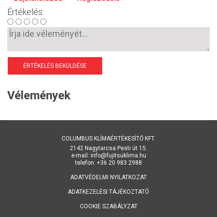
Értékelés:
ÉRTÉKELÉS BEKÜLDÉSE
Vélemények
COLUMBUS KLÍMAÉRTÉKESÍTŐ KFT.
2142 Nagytarcsa Pesti út 15.
e-mail: info@fujitsuklima.hu
telefon: +36 20 983 2988
ADATVÉDELMI NYILATKOZAT
ADATKEZELÉSI TÁJÉKOZTATÓ
COOKIE SZABÁLYZAT