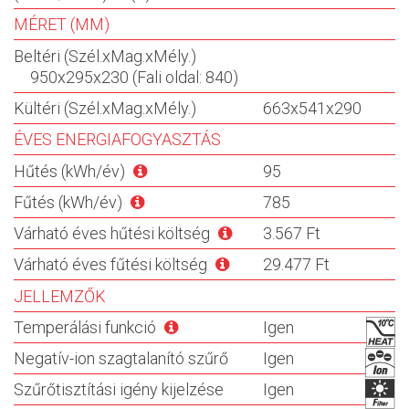
MÉRET (MM)
Beltéri (Szél.xMag.xMély.)
950x295x230 (Fali oldal: 840)
Kültéri (Szél.xMag.xMély.)
663x541x290
ÉVES ENERGIAFOGYASZTÁS
Hűtés (kWh/év)
95
Fűtés (kWh/év)
785
Várható éves hűtési költség
3.567 Ft
Várható éves fűtési költség
29.477 Ft
JELLEMZŐK
Temperálási funkció
Igen
Negatív-ion szagtalanító szűrő
Igen
Szűrőtisztítási igény kijelzése
Igen