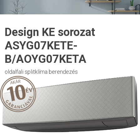
Design KE sorozat
ASYG07KETE-
B/AOYG07KETA
oldalfali splitklíma berendezés