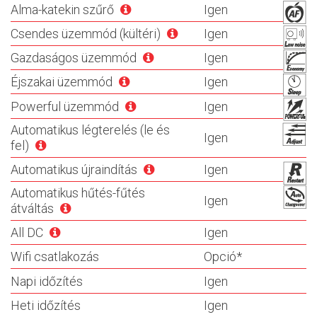
Alma-katekin szűrő
Igen
Csendes üzemmód (kültéri)
Igen
Gazdaságos üzemmód
Igen
Éjszakai üzemmód
Igen
Powerful üzemmód
Igen
Automatikus légterelés (le és
Igen
fel)
Automatikus újraindítás
Igen
Automatikus hűtés-fűtés
Igen
átváltás
All DC
Igen
Wifi csatlakozás
Opció*
Napi időzítés
Igen
Heti időzítés
Igen