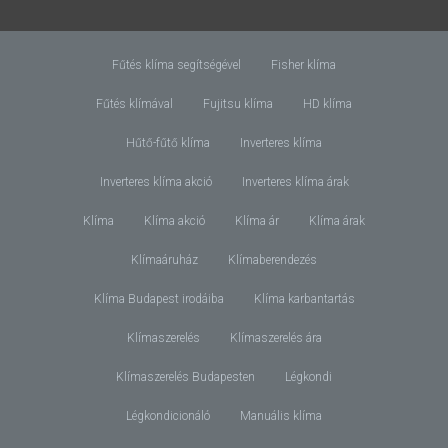
Fűtés klíma segítségével
Fisher klíma
Fűtés klímával
Fujitsu klíma
HD klíma
Hűtő-fűtő klíma
Inverteres klíma
Inverteres klíma akció
Inverteres klíma árak
Klíma
Klíma akció
Klíma ár
Klíma árak
Klímaáruház
Klímaberendezés
Klíma Budapest irodáiba
Klíma karbantartás
Klímaszerelés
Klímaszerelés ára
Klímaszerelés Budapesten
Légkondi
Légkondicionáló
Manuális klíma