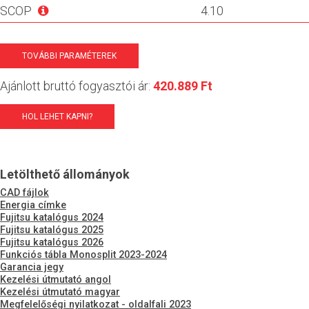
SCOP
4.10
TOVÁBBI PARAMÉTEREK
Ajánlott bruttó fogyasztói ár:
420.889 Ft
HOL LEHET KAPNI?
Letölthető állományok
CAD fájlok
Energia címke
Fujitsu katalógus 2024
Fujitsu katalógus 2025
Fujitsu katalógus 2026
Funkciós tábla Monosplit 2023-2024
Garancia jegy
Kezelési útmutató angol
Kezelési útmutató magyar
Megfelelőségi nyilatkozat - oldalfali 2023