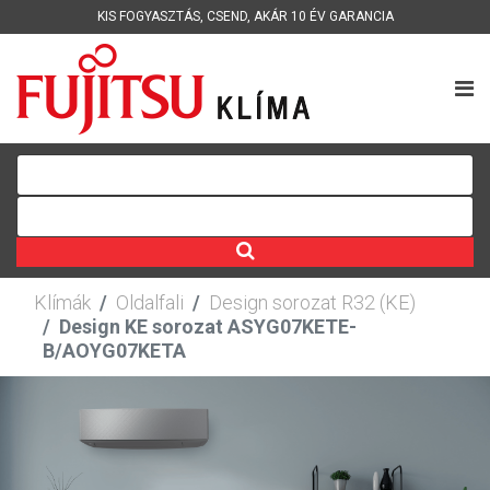
KIS FOGYASZTÁS
,
CSEND
,
AKÁR 10 ÉV GARANCIA
Klímák
Oldalfali
Design sorozat R32 (KE)
Design KE sorozat ASYG07KETE-
B/AOYG07KETA