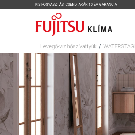
KIS FOGYASZTÁS
,
CSEND
,
AKÁR 10 ÉV GARANCIA
Levegő-víz hőszívattyúk
WATERSTAGE b