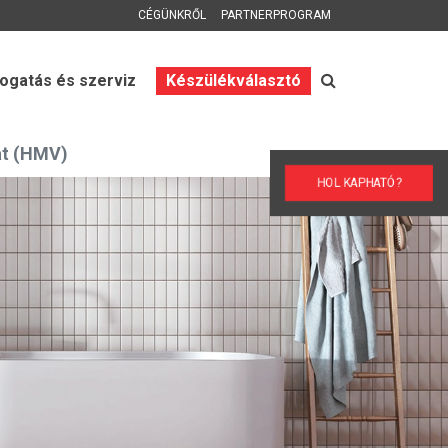
CÉGÜNKRŐL
PARTNERPROGRAM
gatás és szerviz
Készülékválasztó
t (HMV)
HOL KAPHATÓ?