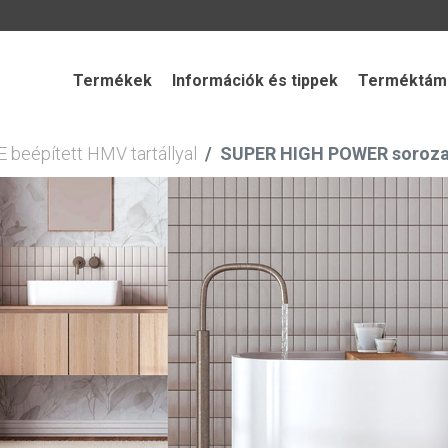
Termékek
Információk és tippek
Terméktámo
eépített HMV tartállyal
SUPER HIGH POWER soroza