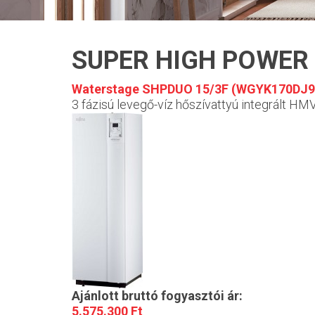
SUPER HIGH POWER
Waterstage SHPDUO 15/3F (WGYK170DJ
3 fázisú levegő-víz hőszívattyú integrált HMV 
Ajánlott bruttó fogyasztói ár:
5.575.300 Ft