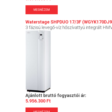
MEGNÉZEM
Waterstage SHPDUO 17/3F (WGYK170DJ
3 fázisú levegő-víz hőszívattyú integrált HMV 
Ajánlott bruttó fogyasztói ár:
5.956.300 Ft