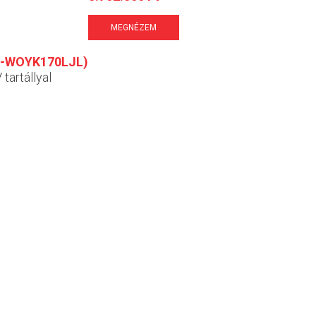
MEGNÉZEM
9-WOYK170LJL)
tartállyal