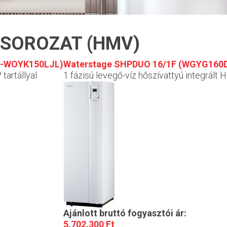
 SOROZAT (HMV)
9-WOYK150LJL)
Waterstage SHPDUO 16/1F (WGYG16
tartállyal
1 fázisú levegő-víz hőszívattyú integrált H
Ajánlott bruttó fogyasztói ár:
5.702.300 Ft