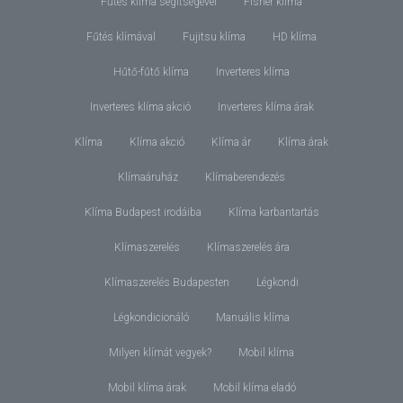
Fűtés klíma segítségével
Fisher klíma
Fűtés klímával
Fujitsu klíma
HD klíma
Hűtő-fűtő klíma
Inverteres klíma
Inverteres klíma akció
Inverteres klíma árak
Klíma
Klíma akció
Klíma ár
Klíma árak
Klímaáruház
Klímaberendezés
Klíma Budapest irodáiba
Klíma karbantartás
Klímaszerelés
Klímaszerelés ára
Klímaszerelés Budapesten
Légkondi
Légkondicionáló
Manuális klíma
Milyen klímát vegyek?
Mobil klíma
Mobil klíma árak
Mobil klíma eladó