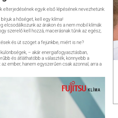
dik elterjedésének egyik első lépésének nevezhetünk.
rjuk a hőséget, kell egy klíma!
eg elcsodálkozunk az árakon és a nem mobil klímák
 hogy szerelő kell hozzá, macerásnak tűnik az egész,
tések és üt szöget a fejünkbe, miért is ne?
k különbségek, – akár energiafogyasztásban,
erűbb és átláthatóbb a választék, könnyebb a
z az ember, hanem egyszerűen csak azonnal, arra a