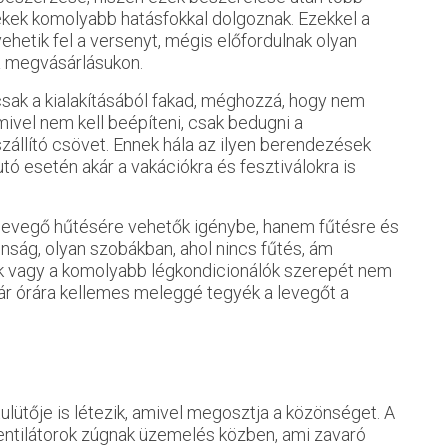
ülékek komolyabb hatásfokkal dolgoznak. Ezekkel a
hetik fel a versenyt, mégis előfordulnak olyan
a megvásárlásukon.
csak a kialakításából fakad, méghozzá, hogy nem
vel nem kell beépíteni, csak bedugni a
zállító csövet. Ennek hála az ilyen berendezések
tó esetén akár a vakációkra és fesztiválokra is
 levegő hűtésére vehetők igénybe, hanem fűtésre és
donság, olyan szobákban, ahol nincs fűtés, ám
ek vagy a komolyabb légkondicionálók szerepét nem
pár órára kellemes meleggé tegyék a levegőt a
ulütője is létezik, amivel megosztja a közönséget. A
entilátorok zúgnak üzemelés közben, ami zavaró