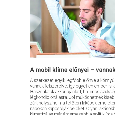
A mobil klíma előnyei – vannak
A szerkezet egyik legfőbb előnye a könnyű 
vannak felszerelve, így egyetlen ember is
Használatuk akkor ajánlott, ha nincs szük
légkondicionálásra. Jól működhetnek kise
zárt helyszínein, a tetőtéri lakások emele
napokon kapcsolják be őket. Olyan lakásokb
klimatizálás már érdemesebb a split klíma