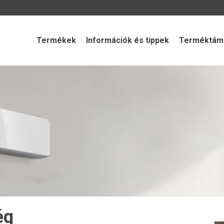
Termékek
Információk és tippek
Terméktámo
ég