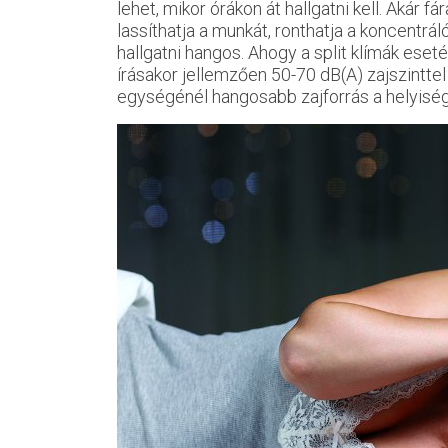
lehet, mikor órákon át hallgatni kell. Akár fá
lassíthatja a munkát, ronthatja a koncentrá
hallgatni hangos. Ahogy a split klímák esetébe
írásakor jellemzően 50-70 dB(A) zajszinttel l
egységénél hangosabb zajforrás a helyiség