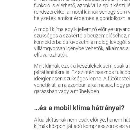
funkció is elérhető, azonkívül a split kész
rendszerekkel a mobil klímák sehogy sem ve
helyzetek, amikor érdemes elgondolkozni 
A mobil klíma egyik jellemző előnye ugyan
szükséges a szakértő a beüzemeléséhez, mi
konnektorba és kivezetni a meleg levegőt s
villámgyorsan igénybe vehetők, alkalmas au
elfuvarozhatók.
Mint klímák, ezek a készülékek sem csak a
párátlanításra is. Ez szintén hasznos tulaj
ideiglenesen szükséges lenne. A fűtőtest
vehetik át, arra azonban alkalmasak, hogy 
garázsban vagy a műhelyben.
…és a mobil klíma hátrányai?
A kialakításnak nem csak előnye, hanem hát
klímák központját adó kompresszorok és v