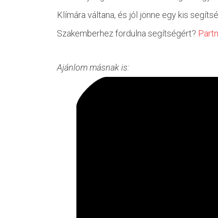
Klímára váltana, és jól jönne egy kis segít
Szakemberhez fordulna segítségért?
Partn
Ajánlom másnak is: