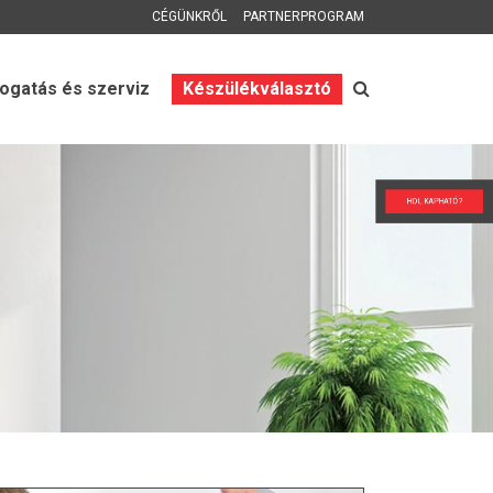
CÉGÜNKRŐL
PARTNERPROGRAM
gatás és szerviz
Készülékválasztó
HOL KAPHATÓ?