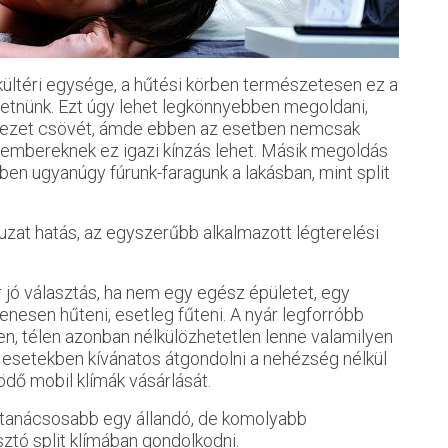
kültéri egysége, a hűtési körben természetesen ez a
vezetnünk. Ezt úgy lehet legkönnyebben megoldani,
gépezet csövét, ámde ebben az esetben nemcsak
ás embereknek ez igazi kínzás lehet. Másik megoldás
tben ugyanúgy fúrunk-faragunk a lakásban, mint split
 huzat hatás, az egyszerűbb alkalmazott légterelési
 jó választás, ha nem egy egész épületet, egy
enesen hűteni, esetleg fűteni. A nyár legforróbb
ben, télen azonban nélkülözhetetlen lenne valamilyen
esetekben kívánatos átgondolni a nehézség nélkül
dő mobil klímák vásárlását.
 tanácsosabb egy állandó, de komolyabb
tó split klímában gondolkodni.