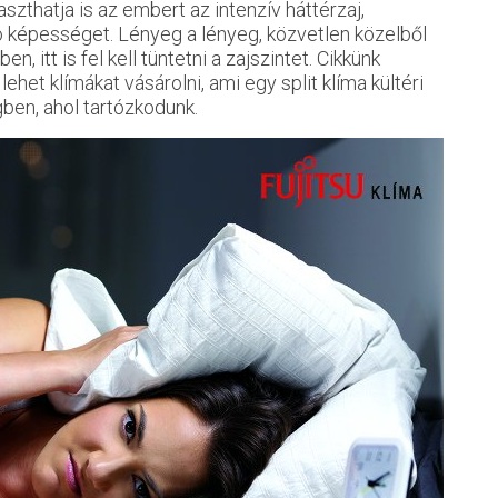
raszthatja is az embert az intenzív háttérzaj,
ló képességet. Lényeg a lényeg, közvetlen közelből
n, itt is fel kell tüntetni a zajszintet. Cikkünk
ehet klímákat vásárolni, ami egy split klíma kültéri
ben, ahol tartózkodunk.