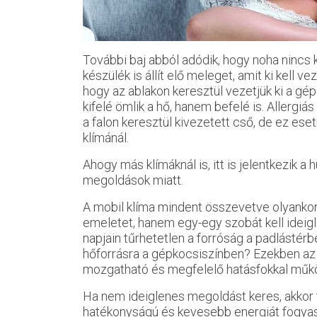
További baj abból adódik, hogy noha nincs 
készülék is állít elő meleget, amit ki kell 
hogy az ablakon keresztül vezetjük ki a 
kifelé ömlik a hő, hanem befelé is. Allergi
a falon keresztül kivezetett cső, de ez ese
klímánál.
Ahogy más klímáknál is, itt is jelentkezik a
megoldások miatt.
A mobil klíma mindent összevetve olyankor
emeletet, hanem egy-egy szobát kell ideigl
napjain tűrhetetlen a forróság a padlástér
hőforrásra a gépkocsiszínben? Ezekben az 
mozgatható és megfelelő hatásfokkal műkö
Ha nem ideiglenes megoldást keres, akkor
hatékonyságú és kevesebb energiát fogyasz