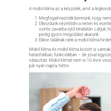
A mobil klíma az a készülék, amit a légkon
Megfogalmazódik bennünk, hogy nem bí
Elkezdünk nézelődni a neten és esetl
szinte zavarba ejtő kínálatán. Látjuk,
pedig gyors megoldást akarunk.
Ekkor találnak ránk a mobil klíma hirde
Mobil klíma és mobil klíma között is vanna
hatásfokban, funkciókban – de jóval egysz
választás. Mobil klímát nem is 10 évre ves
pár nyári napra, hétre.