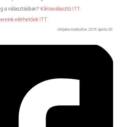
ség a választásban?
Klímaválasztó ITT
.
ereink elérhetőek ITT
Utoljára módosítva: 2019. április 30.