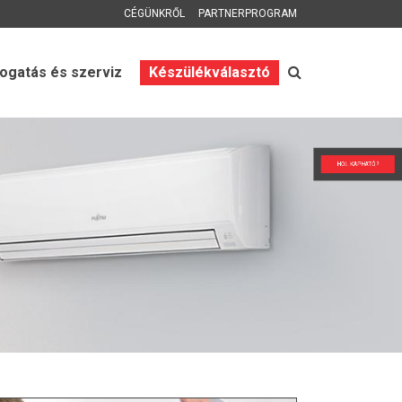
CÉGÜNKRŐL
PARTNERPROGRAM
gatás és szerviz
Készülékválasztó
HOL KAPHATÓ?