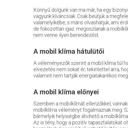
Könnyű dolgunk van ma már, ha egy bizon
vagyunk kíváncsiak. Csak beütjük a megfele
valamelyikébe, s máris olvashatjuk, ami érd
de fokozottan igaz: megoszlanak a mobilklím
nem venne ilyen berendezést.
A mobil klíma hátulütői
A véleményezők szerint a mobil klíma túl 
elvezetés nem sokat ér, tekintettel arra, h
valamint nem tartják energiatakarékos meg
A mobil klíma előnyei
Szemben a mobilklímát ellenzőkkel, vannak 
mobilklíma véleményt fogalmaznak meg. Szer
bármelyik helyiségbe átvihető a mobilklíma,
Az is tény, hogy a pozitív tapasztalatokat 