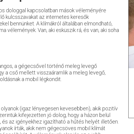
yos dologgal kapcsolatban mások véleményére
lő kulcsszavakat az internetes keresők
ekel bennünket. A klímákról általában elmondható,
a vélemények. Van, aki esküszik rá, és van, aki soha
hangos, a gégecsővel történő meleg levegő
ogy a cső mellett visszaáramlik a meleg levegő,
oldásnak a mobil légkondit.
olyanok (igaz lényegesen kevesebben), akik pozitív
intük kifejezetten jó dolog, hogy a házon belül
 és az igényekhez igazítható a hűtés helyét illetően.
olyanok írták, akik nem gégecsöves mobil klímát