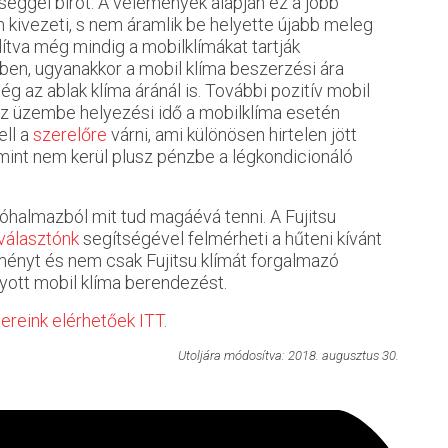
séggel bírót. A vélemények alapján ez a jobb
n kivezeti, s nem áramlik be helyette újabb meleg
lítva még mindig a mobilklímákat tartják
en, ugyanakkor a mobil klíma beszerzési ára
g az ablak klíma áránál is. További pozitív mobil
az üzembe helyezési idő a mobilklíma esetén
ell a
szerelőre
várni, ami különösen hirtelen jött
lamint nem kerül plusz pénzbe a légkondicionáló
ióhalmazból mit tud magáévá tenni. A Fujitsu
választónk
segítségével felmérheti a hűteni kívánt
ményt és nem csak Fujitsu klímát forgalmazó
gyott mobil klíma berendezést.
ereink elérhetőek ITT
.
Utoljára módosítva: 2018. augusztus 30.