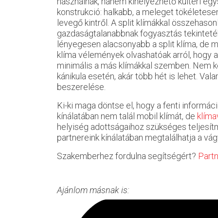
használnak, hanem kihelyezhető kültéri egy
konstrukció: halkabb, a meleget tökéletese
levegő kintről. A split klímákkal összehason
gazdaságtalanabbnak fogyasztás tekintetéb
lényegesen alacsonyabb a split klíma, de mé
klíma vélemények olvashatóak arról, hogy 
minimális a más klímákkal szemben. Nem k
kánikula esetén, akár több hét is lehet. Va
beszerelése.
Ki-ki maga döntse el, hogy a fenti informác
kínálatában nem talál mobil klímát, de
klíma
helyiség adottságaihoz szükséges teljesít
partnereink kínálatában megtalálhatja a vá
Szakemberhez fordulna segítségért?
Partn
Ajánlom másnak is: