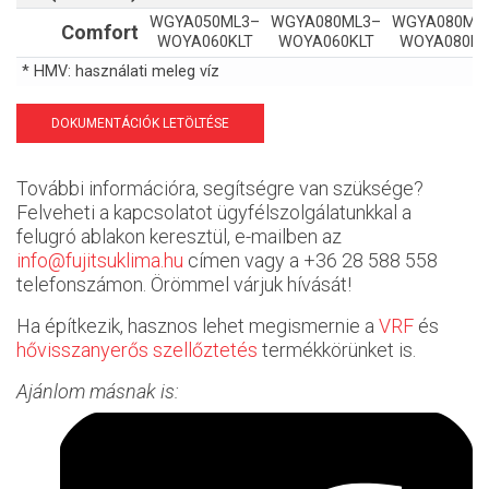
WGYA050ML3–
WGYA080ML3–
WGYA080ML
Comfort
WOYA060KLT
WOYA060KLT
WOYA080KL
* HMV: használati meleg víz
DOKUMENTÁCIÓK LETÖLTÉSE
További információra, segítségre van szüksége?
Felveheti a kapcsolatot ügyfélszolgálatunkkal a
felugró ablakon keresztül, e-mailben az
info@fujitsuklima.hu
címen vagy a +36 28 588 558
telefonszámon. Örömmel várjuk hívását!
Ha építkezik, hasznos lehet megismernie a
VRF
és
hővisszanyerős szellőztetés
termékkörünket is.
Ajánlom másnak is: