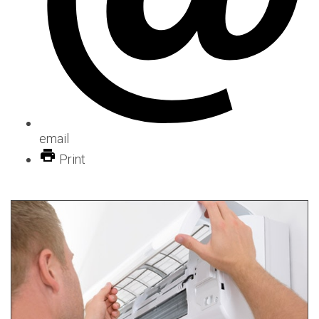
email
Print