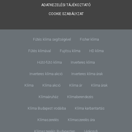
ADATKEZELÉSI TÁJÉKOZTATÓ
COOKIE SZABÁLYZAT
Fűtés klíma segítségével
Fisher klíma
Fűtés klímával
Fujitsu klíma
HD klíma
Hűtő-fűtő klíma
Inverteres klíma
Inverteres klíma akció
Inverteres klíma árak
Klíma
Klíma akció
Klíma ár
Klíma árak
Klímaáruház
Klímaberendezés
Klíma Budapest irodáiba
Klíma karbantartás
Klímaszerelés
Klímaszerelés ára
Klímaszerelés Budapesten
Légkondi