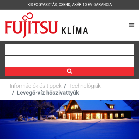
KIS FOGYASZTÁS
,
CSEND
,
AKÁR 10 ÉV GARANCIA
Információk és tippek
Technológiák
Levegő-víz hőszivattyúk