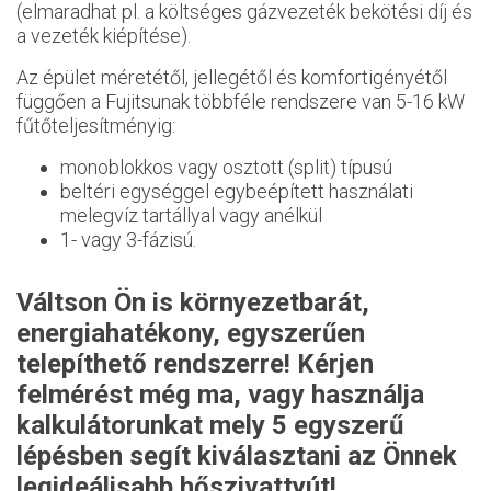
(elmaradhat pl. a költséges gázvezeték bekötési díj és
a vezeték kiépítése).
Az épület méretétől, jellegétől és komfortigényétől
függően a Fujitsunak többféle rendszere van 5-16 kW
fűtőteljesítményig:
monoblokkos vagy osztott (split) típusú
beltéri egységgel egybeépített használati
melegvíz tartállyal vagy anélkül
1- vagy 3-fázisú.
Váltson Ön is környezetbarát,
energiahatékony, egyszerűen
telepíthető rendszerre! Kérjen
felmérést még ma, vagy használja
kalkulátorunkat
mely 5 egyszerű
lépésben segít kiválasztani az Önnek
legideálisabb hőszivattyút!