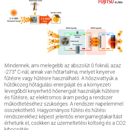
Mindennek, ami melegebb az abszolút 0 foknál, azaz
-273° C-nál, annak van hőtartalma, melyet kinyerve
fűtésre vagy hűtésre használható. A hőszivattyúk a
hűtőközeg hőtágulási energiáját és a környezeti
levegőből kinyerhető hőenergiát használják hűtésre
és fűtésre, az elektromos áram pedig a rendszer
működtetéséhez szükséges. A rendszer napelemmel
összeköthető. Hagyományos fűtési és hűtési
rendszerekhez képest jelentős energiamegtakarítást
érhetünk el, csökken az üzemeltetési költség és a CO2
kibocsátás.