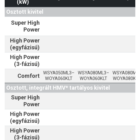
(kW)
Osztott kivitel
Super High
Power
High Power
(egyfázisú)
High Power
(3-fázisú)
WSYA050ML3–
WSYA080ML3–
WSYA080ML
Comfort
WOYA060KLT
WOYA060KLT
WOYA080KL
Osztott, integrált HMV* tartályos kivitel
Super High
Power
High Power
(egyfázisú)
High Power
(3-fázisú)