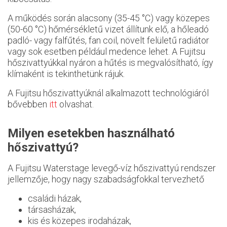
A működés során alacsony (35-45 °C) vagy közepes
(50-60 °C) hőmérsékletű vizet állítunk elő, a hőleadó
padló- vagy falfűtés, fan coil, növelt felületű radiátor
vagy sok esetben például medence lehet. A Fujitsu
hőszivattyúkkal nyáron a hűtés is megvalósítható, így
klímaként is tekinthetünk rájuk.
A Fujitsu hőszivattyúknál alkalmazott technológiáról
bővebben
itt
olvashat.
Milyen esetekben használható
hőszivattyú?
A Fujitsu Waterstage levegő-víz hőszivattyú rendszer
jellemzője, hogy nagy szabadságfokkal tervezhető
családi házak,
társasházak,
kis és közepes irodaházak,