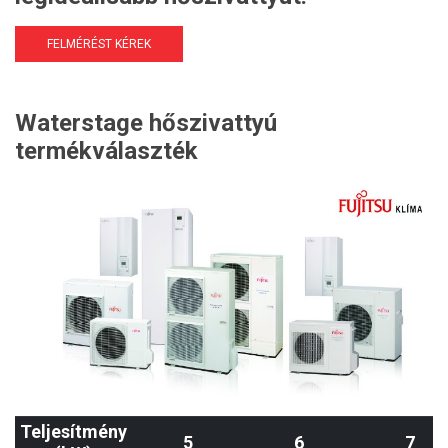
FELMÉRÉST KÉREK
Waterstage hőszivattyú
termékválaszték
Teljesítmény
5
6
7