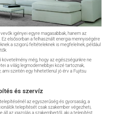
 vevők igényei egyre magasabbak, hanem az
k. Ez elsősorban a felhasznált energia mennyiségére
 ezeknek a szigorú feltételeknek is megfelelnek, például
tők.
tő követelmény még, hogy az egészségünkre ne
étei a világ legmodernebbjei közé tartoznak,
, ami szintén egy hihetetlenül jó érv a Fujitsu
pítés és szervíz
 telepítésénél az egyszerűség és gyorsaság, a
icionálók telepítését csak szakember végezheti,
e áll az igazolás a szakembertől, aki a telepítést