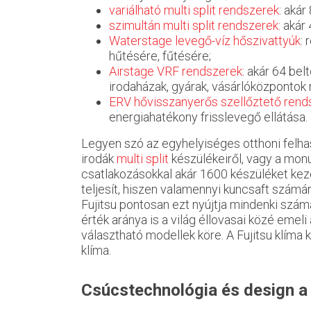
variálható multi split rendszerek
: akár
szimultán multi split rendszerek
: akár
Waterstage levegő-víz hőszivattyúk
:
hűtésére, fűtésére;
Airstage VRF rendszerek
: akár 64 be
irodaházak, gyárak, vásárlóközpontok 
ERV hővisszanyerős szellőztető rend
energiahatékony frisslevegő ellátása.
Legyen szó az egyhelyiséges otthoni felha
irodák
multi split
készülékeiről, vagy a mon
csatlakozásokkal akár 1600 készüléket ke
teljesít, hiszen valamennyi kuncsaft szám
Fujitsu pontosan ezt nyújtja mindenki szám
érték aránya is a világ éllovasai közé emel
választható modellek köre. A Fujitsu klíma
klíma.
Csúcstechnológia és design a