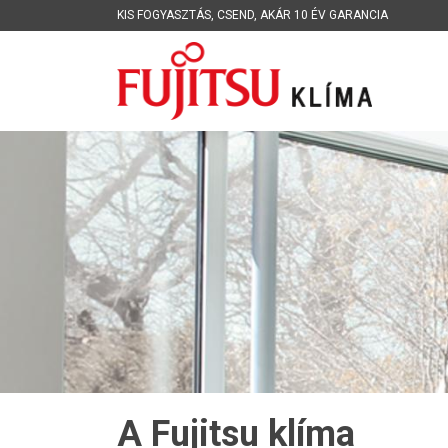
KIS FOGYASZTÁS
,
CSEND
,
AKÁR 10 ÉV GARANCIA
A Fujitsu klíma