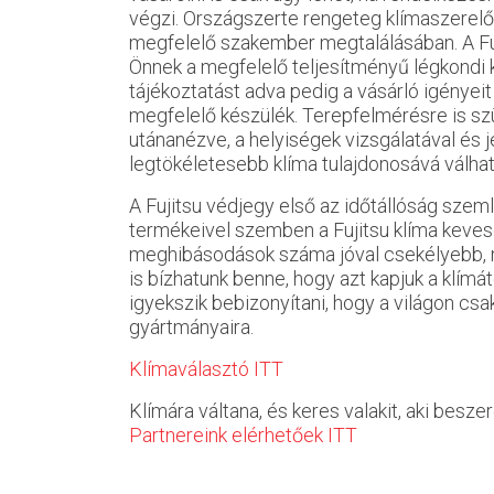
végzi. Országszerte rengeteg klímaszerelő 
megfelelő szakember megtalálásában. A Fu
Önnek a megfelelő teljesítményű légkondi k
tájékoztatást adva pedig a vásárló igényeit
megfelelő készülék. Terepfelmérésre is sz
utánanézve, a helyiségek vizsgálatával és 
legtökéletesebb klíma tulajdonosává válhat
A Fujitsu védjegy első az időtállóság szem
termékeivel szemben a Fujitsu klíma keve
meghibásodások száma jóval csekélyebb, m
is bízhatunk benne, hogy azt kapjuk a klímát
igyekszik bebizonyítani, hogy a világon c
gyártmányaira.
Klímaválasztó ITT
Klímára váltana, és keres valakit, aki besz
Partnereink elérhetőek ITT