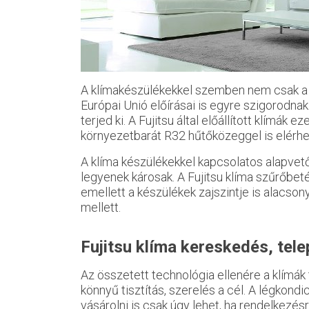
A klímakészülékekkel szemben nem csak a
Európai Unió előírásai is egyre szigorodna
terjed ki. A Fujitsu által előállított klímák
környezetbarát R32 hűtőközeggel is elérhe
A klíma készülékekkel kapcsolatos alapve
legyenek károsak. A Fujitsu klíma szűrőbet
emellett a készülékek zajszintje is alacsony
mellett.
Fujitsu klíma kereskedés, tele
Az összetett technológia ellenére a klímák
könnyű tisztítás, szerelés a cél. A légkond
vásárolni is csak úgy lehet, ha rendelkezésr