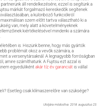
partnerünk áll rendelkezésére, ezzel is segítünk a
jitsu márkát forgalmazó kereskedők segítenek
iválasztásában, a különböző funkciókról
 maximálisan szem előtt tartva választható ki a
ükség van, mely alatt a követelményeknek
jellemzőinek kiértékelésével mindenki a számára
.
léletében is. Hiszünk benne, hogy más gyártók
sebb problémát okoz a vevők számára, a
int a versenytársaknál. A legnagyobb forróságban
ól, amire számíthatunk. A Fujitsu ezt azzal is
saknem egyedüliként
akár tíz év garanciát
is vállal
ereli? Esetleg csak klímaszerelőre van szüksége?
Utoljára módosítva: 2018. augusztus 23.