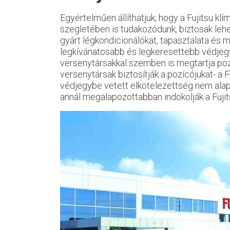
Egyértelműen állíthatjuk, hogy a Fujitsu klí
szegletében is tudakozódunk, biztosak lehe
gyárt légkondicionálókat, tapasztalata és
legkívánatosabb és legkeresettebb védjegy
versenytársakkal szemben is megtartja pozíc
versenytársak biztosítják a pozícójukat- a 
védjegybe vetett elkötelezettség nem alap 
annál megalapozottabban indokolják a Fujit