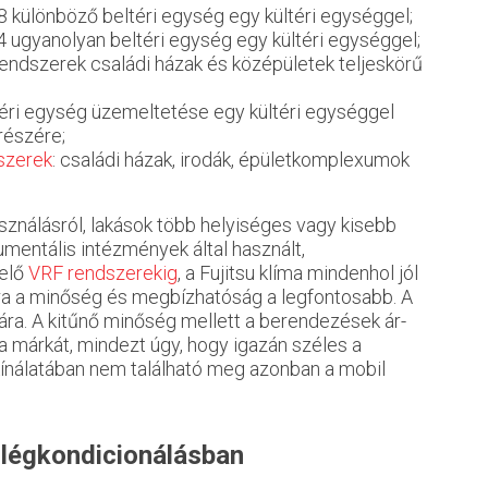
 8 különböző beltéri egység egy kültéri egységgel;
 4 ugyanolyan beltéri egység egy kültéri egységgel;
 rendszerek családi házak és középületek teljeskörű
ltéri egység üzemeltetése egy kültéri egységgel
részére;
szerek
: családi házak, irodák, épületkomplexumok
sználásról, lakások több helyiséges vagy kisebb
umentális intézmények által használt,
zelő
VRF rendszerekig
, a Fujitsu klíma mindenhol jól
ára a minőség és megbízhatóság a legfontosabb. A
ára. A kitűnő minőség mellett a berendezések ár-
i a márkát, mindezt úgy, hogy igazán széles a
 kínálatában nem található meg azonban a mobil
 légkondicionálásban