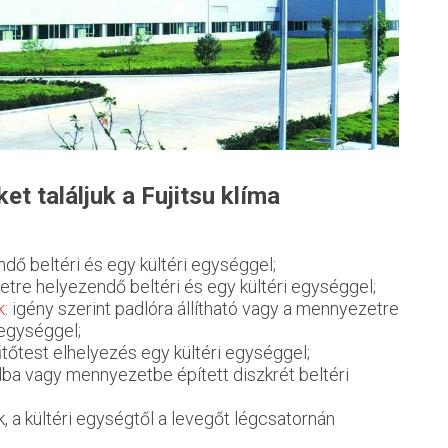
et találjuk a Fujitsu klíma
ndő beltéri és egy kültéri egységgel;
tre helyezendő beltéri és egy kültéri egységgel;
k
: igény szerint padlóra állítható vagy a mennyezetre
 egységgel;
fűtőtest elhelyezés egy kültéri egységgel;
 falba vagy mennyezetbe épített diszkrét beltéri
mák, a kültéri egységtől a levegőt légcsatornán