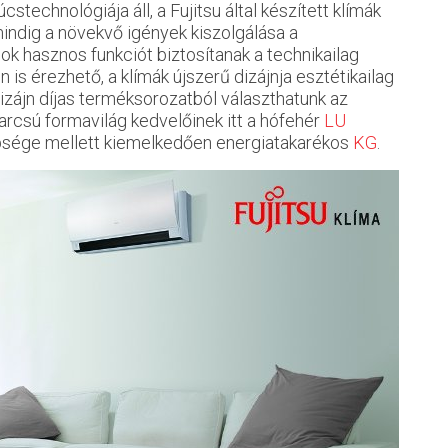
technológiája áll, a Fujitsu által készített klímák
 mindig a növekvő igények kiszolgálása a
ok hasznos funkciót biztosítanak a technikailag
n is érezhető, a klímák újszerű dizájnja esztétikailag
dizájn díjas terméksorozatból választhatunk az
A karcsú formavilág kedvelőinek itt a hófehér
LU
épsége mellett kiemelkedően energiatakarékos
KG
.