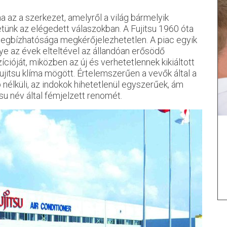
ma az a szerkezet, amelyről a világ bármelyik
tünk az elégedett válaszokban. A Fujitsu 1960 óta
 megbízhatósága megkérőjelezhetetlen. A piac egyik
e az évek elteltével az állandóan erősödő
ióját, miközben az új és verhetetlennek kikiáltott
Fujitsu klíma mögött. Értelemszerűen a vevők által a
nélküli, az indokok hihetetlenül egyszerűek, ám
su név által fémjelzett renomét.