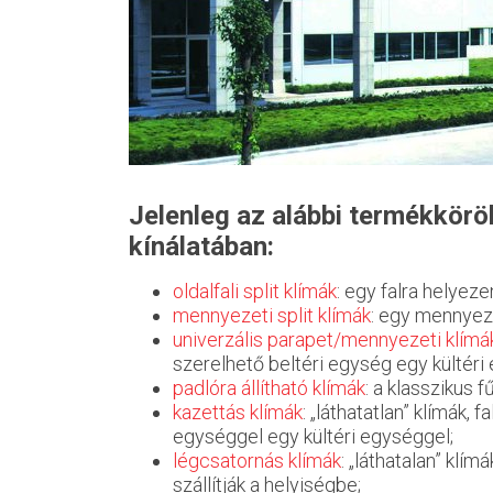
Jelenleg az alábbi termékkörök
kínálatában:
oldalfali split klímák
: egy falra helyeze
mennyezeti split klímák
: egy mennyeze
univerzális parapet/mennyezeti klímá
szerelhető beltéri egység egy kültéri
padlóra állítható klímák
: a klasszikus 
kazettás klímák
: „láthatatlan” klímák,
egységgel egy kültéri egységgel;
légcsatornás klímák
: „láthatalan” klí
szállítják a helyiségbe;