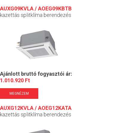
AUXG09KVLA / AOEG09KBTB
kazettás splitklíma berendezés
Ajánlott bruttó fogyasztói ár:
1.010.920 Ft
MEGNÉZEM
AUXG12KVLA / AOEG12KATA
kazettás splitklíma berendezés