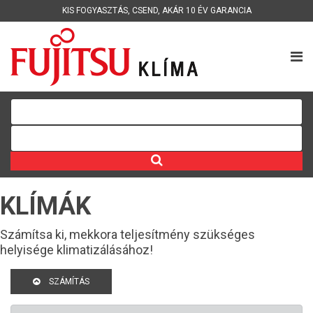
KIS FOGYASZTÁS
,
CSEND
,
AKÁR 10 ÉV GARANCIA
KLÍMÁK
Számítsa ki, mekkora teljesítmény szükséges
helyisége klimatizálásához!
SZÁMÍTÁS