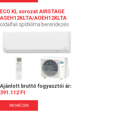
ECO KL sorozat AIRSTAGE
ASEH12KLTA/AOEH12KLTA
oldalfali splitklíma berendezés
Ajánlott bruttó fogyasztói ár:
391.112 Ft
MEGNÉZEM