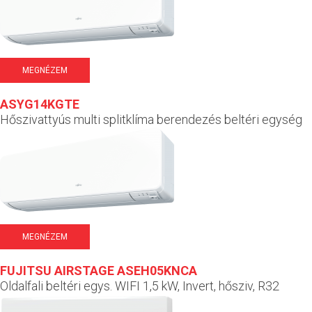
MEGNÉZEM
ASYG14KGTE
Hőszivattyús multi splitklíma berendezés beltéri egység
MEGNÉZEM
FUJITSU AIRSTAGE ASEH05KNCA
Oldalfali beltéri egys. WIFI 1,5 kW, Invert, hősziv, R32