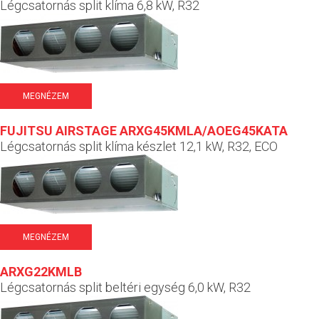
Légcsatornás split klíma 6,8 kW, R32
MEGNÉZEM
FUJITSU AIRSTAGE ARXG45KMLA/AOEG45KATA
Légcsatornás split klíma készlet 12,1 kW, R32, ECO
MEGNÉZEM
ARXG22KMLB
Légcsatornás split beltéri egység 6,0 kW, R32