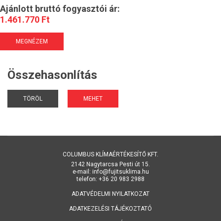
Ajánlott bruttó fogyasztói ár:
1.461.770 Ft
MEGNÉZEM
Összehasonlítás
TÖRÖL
MEHET
COLUMBUS KLÍMAÉRTÉKESÍTŐ KFT.
2142 Nagytarcsa Pesti út 15.
e-mail: info@fujitsuklima.hu
telefon: +36 20 983 2988
ADATVÉDELMI NYILATKOZAT
ADATKEZELÉSI TÁJÉKOZTATÓ