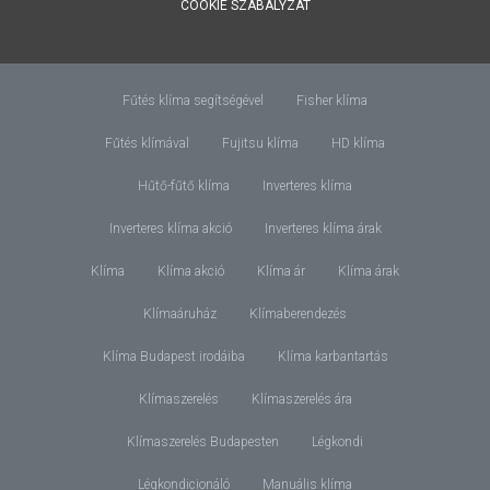
COOKIE SZABÁLYZAT
Fűtés klíma segítségével
Fisher klíma
Fűtés klímával
Fujitsu klíma
HD klíma
Hűtő-fűtő klíma
Inverteres klíma
Inverteres klíma akció
Inverteres klíma árak
Klíma
Klíma akció
Klíma ár
Klíma árak
Klímaáruház
Klímaberendezés
Klíma Budapest irodáiba
Klíma karbantartás
Klímaszerelés
Klímaszerelés ára
Klímaszerelés Budapesten
Légkondi
Légkondicionáló
Manuális klíma