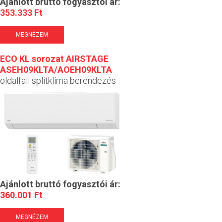
Ajánlott bruttó fogyasztói ár:
353.333 Ft
MEGNÉZEM
ECO KL sorozat AIRSTAGE
ASEH09KLTA/AOEH09KLTA
oldalfali splitklíma berendezés
Ajánlott bruttó fogyasztói ár:
360.001 Ft
MEGNÉZEM