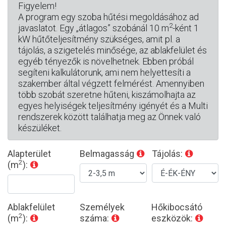
Figyelem!
A program egy szoba hűtési megoldásához ad
2
javaslatot. Egy „átlagos” szobánál 10 m
-ként 1
kW hűtőteljesítmény szükséges, amit pl. a
tájolás, a szigetelés minősége, az ablakfelület és
egyéb tényezők is növelhetnek. Ebben próbál
segíteni kalkulátorunk, ami nem helyettesíti a
szakember által végzett felmérést. Amennyiben
több szobát szeretne hűteni, kiszámolhajta az
egyes helyiségek teljesítmény igényét és a Multi
rendszerek között találhatja meg az Önnek való
készüléket.
Alapterület
Belmagasság
Tájolás:
2
(m
):
Ablakfelület
Személyek
Hőkibocsátó
2
(m
):
száma:
eszközök: