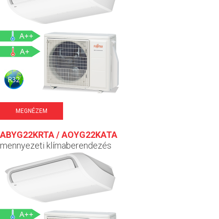
MEGNÉZEM
ABYG22KRTA / AOYG22KATA
mennyezeti klímaberendezés