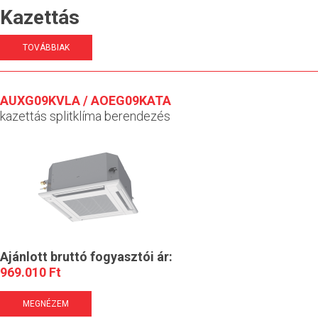
Kazettás
TOVÁBBIAK
AUXG09KVLA / AOEG09KATA
kazettás splitklíma berendezés
Ajánlott bruttó fogyasztói ár:
969.010 Ft
MEGNÉZEM