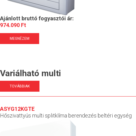
Ajánlott bruttó fogyasztói ár:
974.090 Ft
MEGNÉZEM
Variálható multi
TOVÁBBIAK
ASYG12KGTE
Hőszivattyús multi splitklíma berendezés beltéri egység