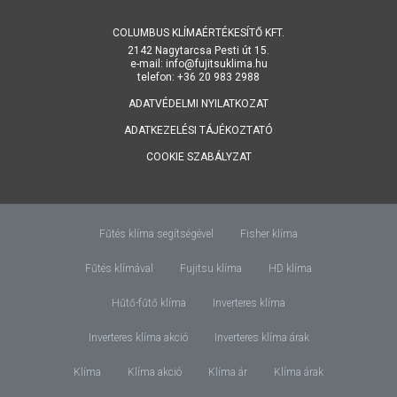
COLUMBUS KLÍMAÉRTÉKESÍTŐ KFT.
2142 Nagytarcsa Pesti út 15.
e-mail: info@fujitsuklima.hu
telefon: +36 20 983 2988
ADATVÉDELMI NYILATKOZAT
ADATKEZELÉSI TÁJÉKOZTATÓ
COOKIE SZABÁLYZAT
Fűtés klíma segítségével
Fisher klíma
Fűtés klímával
Fujitsu klíma
HD klíma
Hűtő-fűtő klíma
Inverteres klíma
Inverteres klíma akció
Inverteres klíma árak
Klíma
Klíma akció
Klíma ár
Klíma árak