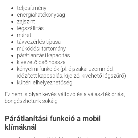
teljesítmény
energiahatékonyság
zajszint
légszállítás
méret
távvezérlés típusa
működési tartomány
párátlanítási kapacitás
kivezető cső hossza
kényelmi funkciók (pl. éjszakai üzemmód,
időzített kapcsolás, kijelző, kivehető légszűrő)
kültéri elhelyezhetőség
Ez nem is olyan kevés változó és a választék óriási,
böngészhetünk sokáig.
Párátlanítási funkció a mobil
klímáknál