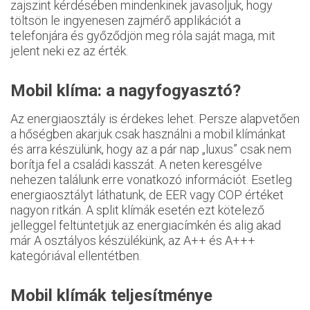
zajszint kérdésében mindenkinek javasoljuk, hogy
töltsön le ingyenesen zajmérő applikációt a
telefonjára és győződjön meg róla saját maga, mit
jelent neki ez az érték.
Mobil klíma: a nagyfogyasztó?
Az energiaosztály is érdekes lehet. Persze alapvetően
a hőségben akarjuk csak használni a mobil klímánkat
és arra készülünk, hogy az a pár nap „luxus” csak nem
borítja fel a családi kasszát. A neten keresgélve
nehezen találunk erre vonatkozó információt. Esetleg
energiaosztályt láthatunk, de EER vagy COP értéket
nagyon ritkán. A split klímák esetén ezt kötelező
jelleggel feltüntetjük az energiacímkén és alig akad
már A osztályos készülékünk, az A++ és A+++
kategóriával ellentétben.
Mobil klímák teljesítménye