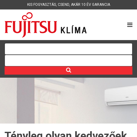
KIS FOGYASZTÁS
,
CSEND
,
AKÁR 10 ÉV GARANCIA
Tényleg olyan kedvezőek