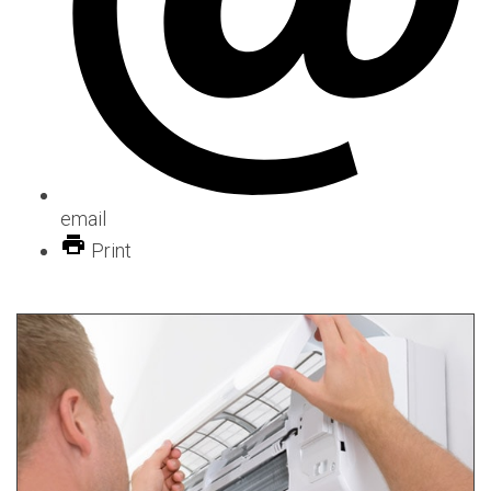
email
Print