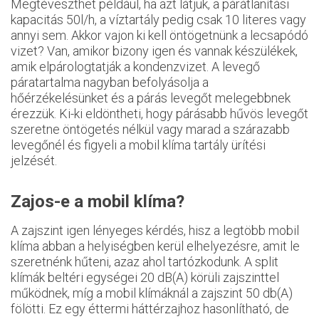
Megtéveszthet például, ha azt látjuk, a párátlanítási
kapacitás 50l/h, a víztartály pedig csak 10 literes vagy
annyi sem. Akkor vajon ki kell öntögetnünk a lecsapódó
vizet? Van, amikor bizony igen és vannak készülékek,
amik elpárologtatják a kondenzvizet. A levegő
páratartalma nagyban befolyásolja a
hőérzékelésünket és a párás levegőt melegebbnek
érezzük. Ki-ki eldöntheti, hogy párásabb hűvös levegőt
szeretne öntögetés nélkül vagy marad a szárazabb
levegőnél és figyeli a mobil klíma tartály ürítési
jelzését.
Zajos-e a mobil klíma?
A zajszint igen lényeges kérdés, hisz a legtöbb mobil
klíma abban a helyiségben kerül elhelyezésre, amit le
szeretnénk hűteni, azaz ahol tartózkodunk. A split
klímák beltéri egységei 20 dB(A) körüli zajszinttel
működnek, míg a mobil klímáknál a zajszint 50 db(A)
fölötti. Ez egy éttermi háttérzajhoz hasonlítható, de