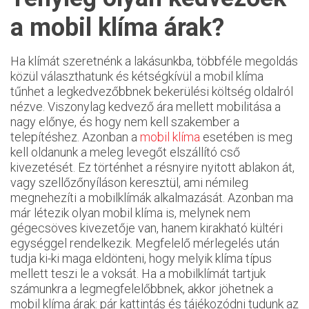
a mobil klíma árak?
Ha klímát szeretnénk a lakásunkba, többféle megoldás
közül választhatunk és kétségkívül a mobil klíma
tűnhet a legkedvezőbbnek bekerülési költség oldalról
nézve. Viszonylag kedvező ára mellett mobilitása a
nagy előnye, és hogy nem kell szakember a
telepítéshez. Azonban a
mobil klíma
esetében is meg
kell oldanunk a meleg levegőt elszállító cső
kivezetését. Ez történhet a résnyire nyitott ablakon át,
vagy szellőzőnyíláson keresztül, ami némileg
megnehezíti a mobilklímák alkalmazását. Azonban ma
már létezik olyan mobil klíma is, melynek nem
gégecsöves kivezetője van, hanem kirakható kültéri
egységgel rendelkezik. Megfelelő mérlegelés után
tudja ki-ki maga eldönteni, hogy melyik klíma típus
mellett teszi le a voksát. Ha a mobilklímát tartjuk
számunkra a legmegfelelőbbnek, akkor jöhetnek a
mobil klíma árak: pár kattintás és tájékozódni tudunk az