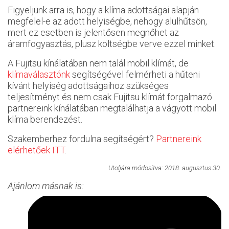
Figyeljünk arra is, hogy a klíma adottságai alapján
megfelel-e az adott helyiségbe, nehogy alulhűtsön,
mert ez esetben is jelentősen megnőhet az
áramfogyasztás, plusz költségbe verve ezzel minket.
A Fujitsu kínálatában nem talál mobil klímát, de
klímaválasztónk
segítségével felmérheti a hűteni
kívánt helyiség adottságaihoz szükséges
teljesítményt és nem csak Fujitsu klímát forgalmazó
partnereink kínálatában megtalálhatja a vágyott mobil
klíma berendezést.
Szakemberhez fordulna segítségért?
Partnereink
elérhetőek ITT
.
Utoljára módosítva: 2018. augusztus 30.
Ajánlom másnak is: