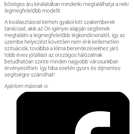
bőséges áru kínálatában mindenki megtalálhatja a neki
legmegfelelőbb modellt.
A kiválasztásnál kérheti gyakorlott szakemberek
tanácsait, akik az Ön igényei alapján segítenek
megtalálni a legmegfelelőbb légkondícionálót, így az
üzembe helyezést követően nem érik kellemetlen
szituációk, továbbá a klíma berendezésekhez járó
több éves jótállást az országos hálózatnak
betudhatóan szinte minden nagyobb városunkban
érvényesítheti. Így hiba esetén gyors és díjmentes
segítségre számíthat!
Ajánlom másnak is: