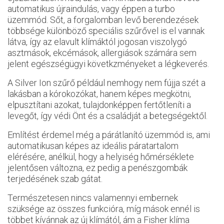
automatikus újraindulás, vagy éppen a turbo
üzemmód. Sőt, a forgalomban levő berendezések
többsége különböző speciális szűrővel is el vannak
látva, így az elavult klímáktól jogosan viszolygó
asztmások, ekcémások, allergiások számára sem
jelent egészségügyi követkzményeket a légkeverés.
A Silver Ion szűrő például nemhogy nem fújja szét a
lakásban a kórokozókat, hanem képes megkötni,
elpusztítani azokat, tulajdonképpen fertőtleníti a
levegőt, így védi Önt és a családját a betegségektől.
Említést érdemel még a párátlanító üzemmód is, ami
automatikusan képes az ideális páratartalom
elérésére, anélkül, hogy a helyiség hőmérséklete
jelentősen változna, ez pedig a penészgombák
terjedésének szab gátat.
Természetesen nincs valamennyi embernek
szüksége az összes funkcióra, míg mások ennél is
többet kívánnak az új klímától, ám a Fisher klíma