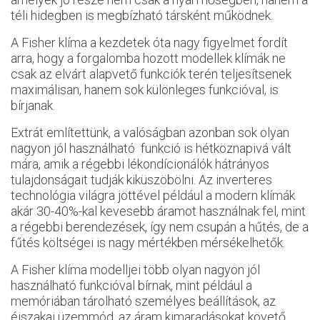
téli hidegben is megbízható társként működnek.
A Fisher klíma a kezdetek óta nagy figyelmet fordít
arra, hogy a forgalomba hozott modellek klímák ne
csak az elvárt alapvető funkciók terén teljesítsenek
maximálisan, hanem sok különleges funkcióval, is
bírjanak.
Extrát említettünk, a valóságban azonban sok olyan
nagyon jól használható funkció is hétköznapivá vált
mára, amik a régebbi lékondícionálók hátrányos
tulajdonságait tudják kiküszöbölni. Az inverteres
technológia világra jöttével például a modern klímák
akár 30-40%-kal kevesebb áramot használnak fel, mint
a régebbi berendezések, így nem csupán a hűtés, de a
fűtés költségei is nagy mértékben mérsékelhetők.
A Fisher klíma modelljei több olyan nagyon jól
használható funkcióval bírnak, mint például a
memóriában tárolható személyes beállítások, az
éjszakai üzemmód, az áram kimaradásokat követő