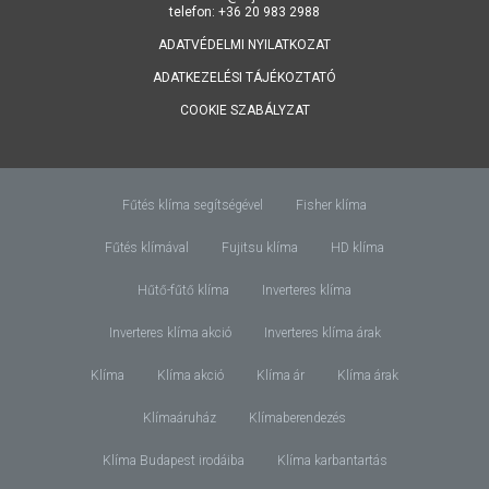
telefon: +36 20 983 2988
ADATVÉDELMI NYILATKOZAT
ADATKEZELÉSI TÁJÉKOZTATÓ
COOKIE SZABÁLYZAT
Fűtés klíma segítségével
Fisher klíma
Fűtés klímával
Fujitsu klíma
HD klíma
Hűtő-fűtő klíma
Inverteres klíma
Inverteres klíma akció
Inverteres klíma árak
Klíma
Klíma akció
Klíma ár
Klíma árak
Klímaáruház
Klímaberendezés
Klíma Budapest irodáiba
Klíma karbantartás