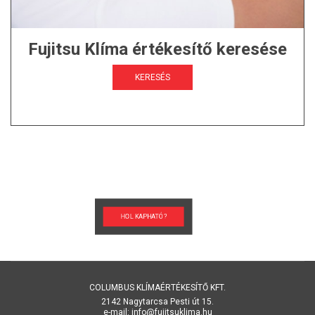
Fujitsu Klíma értékesítő keresése
KERESÉS
HOL KAPHATÓ?
COLUMBUS KLÍMAÉRTÉKESÍTŐ KFT.
2142 Nagytarcsa Pesti út 15.
e-mail: info@fujitsuklima.hu