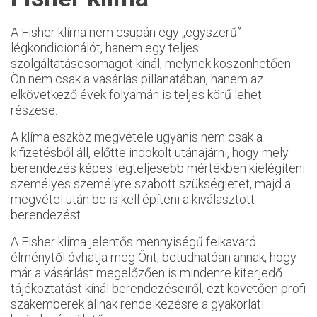
A Fisher klíma nem csupán egy „egyszerű”
légkondicionálót, hanem egy teljes
szolgáltatáscsomagot kínál, melynek köszönhetően
Ön nem csak a vásárlás pillanatában, hanem az
elkövetkező évek folyamán is teljes körű lehet
részese.
A klíma eszköz megvétele ugyanis nem csak a
kifizetésből áll, előtte indokolt utánajárni, hogy mely
berendezés képes legteljesebb mértékben kielégíteni
személyes személyre szabott szükségletet, majd a
megvétel után be is kell építeni a kiválasztott
berendezést.
A Fisher klíma jelentős mennyiségű felkavaró
élménytől óvhatja meg Önt, betudhatóan annak, hogy
már a vásárlást megelőzően is mindenre kiterjedő
tájékoztatást kínál berendezéseiről, ezt követően profi
szakemberek állnak rendelkezésre a gyakorlati