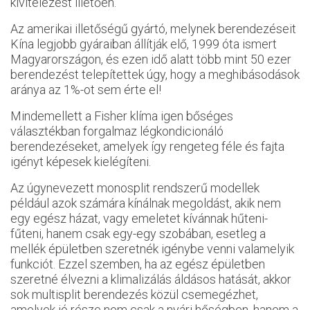
kivitelezést illetően.
Az amerikai illetőségű gyártó, melynek berendezéseit
Kína legjobb gyáraiban állítják elő, 1999 óta ismert
Magyarországon, és ezen idő alatt több mint 50 ezer
berendezést telepítettek úgy, hogy a meghibásodások
aránya az 1%-ot sem érte el!
Mindemellett a Fisher klíma igen bőséges
választékban forgalmaz légkondicionáló
berendezéseket, amelyek így rengeteg féle és fajta
igényt képesek kielégíteni.
Az úgynevezett monosplit rendszerű modellek
például azok számára kínálnak megoldást, akik nem
egy egész házat, vagy emeletet kívánnak hűteni-
fűteni, hanem csak egy-egy szobában, esetleg a
mellék épületben szeretnék igénybe venni valamelyik
funkciót. Ezzel szemben, ha az egész épületben
szeretné élvezni a klimalizálás áldásos hatását, akkor
sok multisplit berendezés közül csemegézhet,
amelyek jó része nem csak a nyári hőségben, hanem a