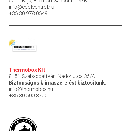
6500 Baja, Bernhart Sándor u. 14/B
info@coolcontrol.hu
+36 30 978 0649
Thermobox Kft.
8151 Szabadbattyán, Nádor utca 36/A
Biztonságos klímaszerelést biztosítunk.
info@thermobox.hu
+36 30 500 8720