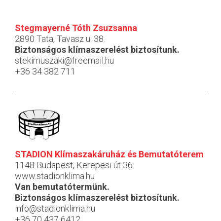
Stegmayerné Tóth Zsuzsanna
2890 Tata, Tavasz u. 38.
Biztonságos klímaszerelést biztosítunk.
stekimuszaki@freemail.hu
+36 34 382 711
STADION Klímaszakáruház és Bemutatóterem
1148 Budapest, Kerepesi út 36.
www.stadionklima.hu
Van bemutatótermünk.
Biztonságos klímaszerelést biztosítunk.
info@stadionklima.hu
+36 70 437 6412