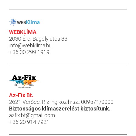
WEBKLÍMA
2030 Érd, Bagoly utca 83.
info@webklima.hu
+36 30 299 1919
Az-Fix Bt.
2621 Verőce, Rizling köz hrsz.: 009571/0000
Biztonságos klímaszerelést biztosítunk.
azfix.bt@gmail.com
+36 20 914 7921