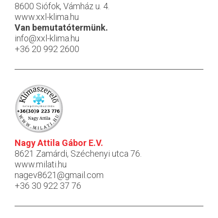
8600 Siófok, Vámház u. 4.
www.xxl-klima.hu
Van bemutatótermünk.
info@xxl-klima.hu
+36 20 992 2600
Nagy Attila Gábor E.V.
8621 Zamárdi, Széchenyi utca 76.
www.milati.hu
nagev8621@gmail.com
+36 30 922 37 76