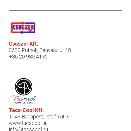
Csuszer Kft.
3630 Putnok, Bányász út 18.
+36 20 980 4135
Tacs-Cool Kft.
1043 Budapest, István út 3.
www.tacscool.hu
info@tacscool.hu