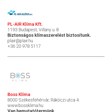
PL-AIR Klíma Kft.
1193 Budapest, Villany u. 8.
Biztonságos klímaszerelést biztosítunk.
plair@plair.hu
+36 20 978 5117
Boss Klíma
8000 Székesfehérvár, Rákóczi utca 4.
www.bossklima.hu
Van bemutatótermünk.