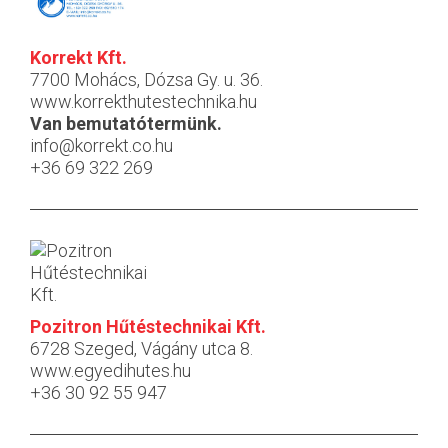
Korrekt Kft.
7700 Mohács, Dózsa Gy. u. 36.
www.korrekthutestechnika.hu
Van bemutatótermünk.
info@korrekt.co.hu
+36 69 322 269
Pozitron Hűtéstechnikai Kft.
6728 Szeged, Vágány utca 8.
www.egyedihutes.hu
+36 30 92 55 947