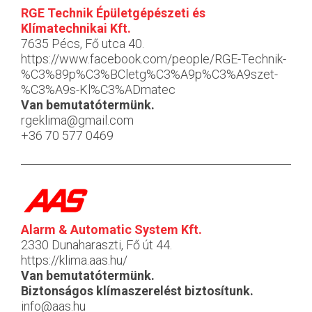
RGE Technik Épületgépészeti és
Klímatechnikai Kft.
7635 Pécs, Fő utca 40.
https://www.facebook.com/people/RGE-Technik-
%C3%89p%C3%BCletg%C3%A9p%C3%A9szet-
%C3%A9s-Kl%C3%ADmatec
Van bemutatótermünk.
rgeklima@gmail.com
+36 70 577 0469
Alarm & Automatic System Kft.
2330 Dunaharaszti, Fő út 44.
https://klima.aas.hu/
Van bemutatótermünk.
Biztonságos klímaszerelést biztosítunk.
info@aas.hu