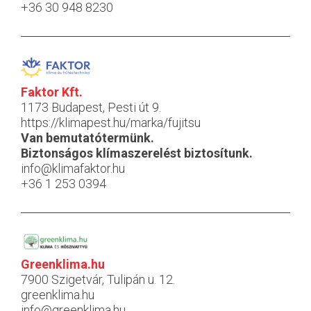
+36 30 948 8230
Faktor Kft.
1173 Budapest, Pesti út 9.
https://klimapest.hu/marka/fujitsu
Van bemutatótermünk.
Biztonságos klímaszerelést biztosítunk.
info@klimafaktor.hu
+36 1 253 0394
Greenklima.hu
7900 Szigetvár, Tulipán u. 12.
greenklima.hu
info@greenklima.hu