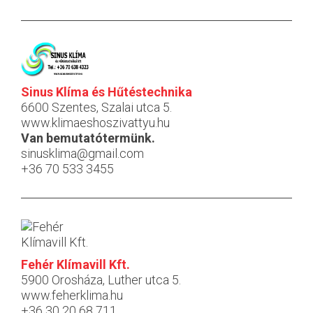
Sinus Klíma és Hűtéstechnika
6600 Szentes, Szalai utca 5.
www.klimaeshoszivattyu.hu
Van bemutatótermünk.
sinusklima@gmail.com
+36 70 533 3455
Fehér Klímavill Kft.
5900 Orosháza, Luther utca 5.
www.feherklima.hu
+36 30 20 68 711