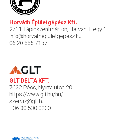
Horváth Épületgépész Kft.
2711 Tápiószentmárton, Hatvani Hegy 1.
info@horvathepuletgepesz.hu
06 20 555 7157
GLT DELTA KFT.
7622 Pécs, Nyírfa utca 20.
https://www.glt.hu/hu/
szerviz@glt.hu
+36 30 530 8230