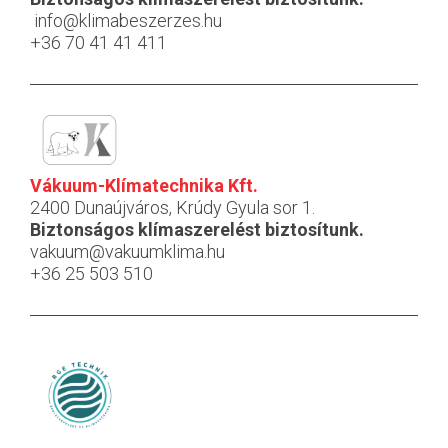
info@klimabeszerzes.hu
+36 70 41 41 411
Vákuum-Klímatechnika Kft.
2400 Dunaújváros, Krúdy Gyula sor 1.
Biztonságos klímaszerelést biztosítunk.
vakuum@vakuumklima.hu
+36 25 503 510