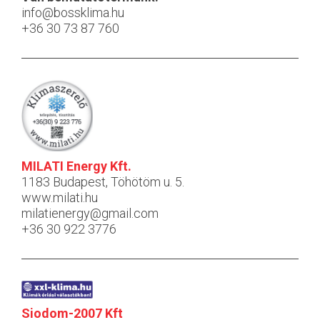
info@bossklima.hu
+36 30 73 87 760
MILATI Energy Kft.
1183 Budapest, Töhötöm u. 5.
www.milati.hu
milatienergy@gmail.com
+36 30 922 3776
Siodom-2007 Kft