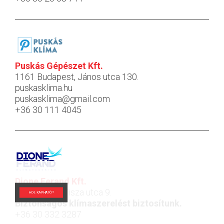
Puskás Gépészet Kft.
1161 Budapest, János utca 130.
puskasklima.hu
puskasklima@gmail.com
+36 30 111 4045
Dione Ferand Kft.
2049 Diósd, Tisza utca 9.
HOL KAPHATÓ?
Biztonságos klímaszerelést biztosítunk.
+36 30 332 3287