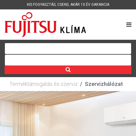
KIS FOGYASZTÁS
,
CSEND
,
AKÁR 10 ÉV GARANCIA
Terméktámogatás és szerviz
Szervizhálózat