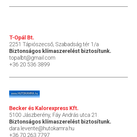
T-Opál Bt.
2251 Tápiószecső, Szabadság tér 1/a
Biztonságos klímaszerelést biztosítunk.
topalbt@gmail.com
+36 20 536 3899
Becker és Kalorexpress Kft.
5100 Jászberény, Fáy András utca 21.
Biztonságos klímaszerelést biztosítunk.
dara.levente@hutokamra.hu
+36 70 263 7797