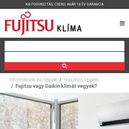
KIS FOGYASZTÁS
,
CSEND
,
AKÁR 10 ÉV GARANCIA
Információk és tippek
Hasznos tippek
Fujitsu vagy Daikin klímát vegyek?