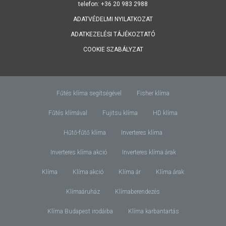
telefon: +36 20 983 2988
ADATVÉDELMI NYILATKOZAT
ADATKEZELÉSI TÁJÉKOZTATÓ
COOKIE SZABÁLYZAT
Fűtés klíma segítségével
Fisher klíma
Fűtés klímával
Fujitsu klíma
HD klíma
Hűtő-fűtő klíma
Inverteres klíma
Inverteres klíma akció
Inverteres klíma árak
Klíma
Klíma akció
Klíma ár
Klíma árak
Klímaáruház
Klímaberendezés
Klíma Budapest irodáiba
Klíma karbantartás