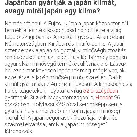
Japánban gyártják a japán klímát,
avagy mitől japán egy klíma?
Nem feltétlenül. A Fujitsu klíma a japán központon túl
termékfejlesztési központokat hozott létre a világ
több országában: az Amerikai Egyesült Államokban,
Németországban, Kínában és Thaiföldön is. A japán
sztenderdek alapján dolgozták ki minőségbiztosítási
rendszerüket, ami azt jelenti, a világ bármely pontján
ugyanolyan minőségű terméket állítanak elő. Lássuk
be, ezen már kevesen lepődnek meg, mégis van, aki
ezzel érvel a japán minőség nimbusza ellen. Daikin
klímát gyártanak az Amerikai Egyesült Államokban és a
Fülöp-szigeteken, Toyotát a világ
52 országában
gyártanak, Suzukit Magyarországon is,
Hondát
26
országban… folytassuk? Szóval semmiképp sem a
gyártási hely a mérvadó, amikor a „japán minőség”
merül fel. A japán cégóriások filozófiája, etikai és
szakmai elvárásai, amik a „japán minőséget”
létrehozzák.