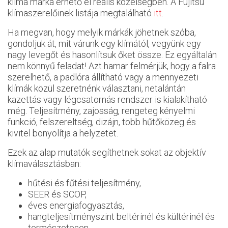
klíma márka érhető el reális közelségben. A Fujitsu
klímaszerelőinek listája megtalálható
itt
.
Ha megvan, hogy melyik márkák jöhetnek szóba,
gondoljuk át, mit várunk egy klímától, vegyünk egy
nagy levegőt és hasonlítsuk őket össze. Ez egyáltalán
nem könnyű feladat! Azt hamar felmérjük, hogy a falra
szerelhető, a padlóra állítható vagy a mennyezeti
klímák közül szeretnénk választani, netalántán
kazettás vagy légcsatornás rendszer is kialakítható
még. Teljesítmény, zajosság, rengeteg kényelmi
funkció, felszereltség, dizájn, több hűtőközeg és
kivitel bonyolítja a helyzetet.
Ezek az alap mutatók segíthetnek sokat az objektív
klímaválasztásban:
hűtési és fűtési teljesítmény,
SEER és SCOP,
éves energiafogyasztás,
hangteljesítményszint beltérinél és kültérinél és
természetesen