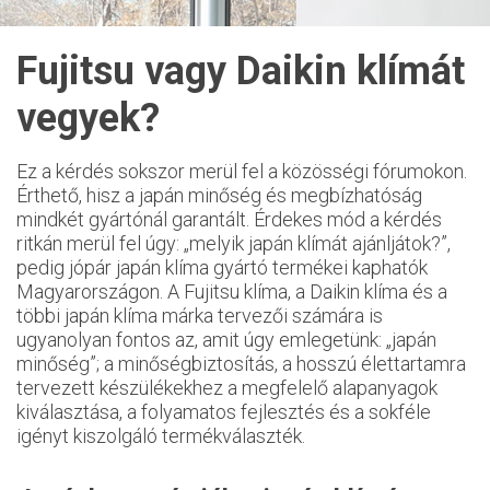
Fujitsu vagy Daikin klímát
vegyek?
Ez a kérdés sokszor merül fel a közösségi fórumokon.
Érthető, hisz a japán minőség és megbízhatóság
mindkét gyártónál garantált. Érdekes mód a kérdés
ritkán merül fel úgy: „melyik japán klímát ajánljátok?”,
pedig jópár japán klíma gyártó termékei kaphatók
Magyarországon. A Fujitsu klíma, a Daikin klíma és a
többi japán klíma márka tervezői számára is
ugyanolyan fontos az, amit úgy emlegetünk: „japán
minőség”; a minőségbiztosítás, a hosszú élettartamra
tervezett készülékekhez a megfelelő alapanyagok
kiválasztása, a folyamatos fejlesztés és a sokféle
igényt kiszolgáló termékválaszték.