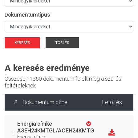
Dokumentumtípus
KERESÉS
TÖRLÉS
A keresés eredménye
Összesen 1350 dokumentum felelt meg a szűrési
feltételeknek.
#
Dokumentum címe
Letöltés
Energia címke
ASEH24KMTGL/AOEH24KMTG
1
Energia címke