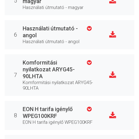
5
magyar
Használati útmutató - magyar
Használati útmutató -
6
angol
Használati útmutató - angol
Komformitási
nyilatkozat ARYG45-
7
90LHTA
Komformitási nyilatkozat ARYG45-
90LHTA
EON H tarifa igénylő
8
WPEG100KRF
EON H tarifa igénylő WPEG100KRF