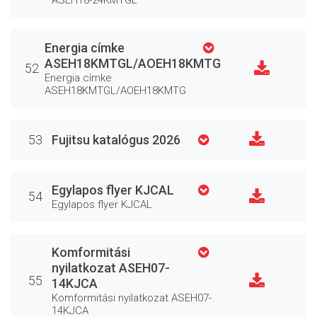
ASEH18-24KMTGL
Energia címke
ASEH18KMTGL/AOEH18KMTG
52
Energia címke
ASEH18KMTGL/AOEH18KMTG
53
Fujitsu katalógus 2026
Egylapos flyer KJCAL
54
Egylapos flyer KJCAL
Komformitási
nyilatkozat ASEH07-
55
14KJCA
Komformitási nyilatkozat ASEH07-
14KJCA