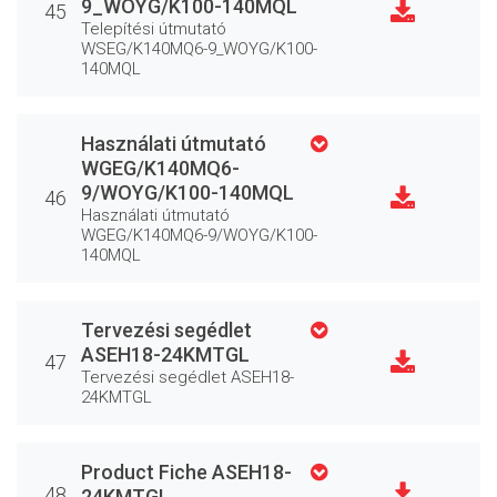
9_WOYG/K100-140MQL
45
Telepítési útmutató
WSEG/K140MQ6-9_WOYG/K100-
140MQL
Használati útmutató
WGEG/K140MQ6-
9/WOYG/K100-140MQL
46
Használati útmutató
WGEG/K140MQ6-9/WOYG/K100-
140MQL
Tervezési segédlet
ASEH18-24KMTGL
47
Tervezési segédlet ASEH18-
24KMTGL
Product Fiche ASEH18-
48
24KMTGL