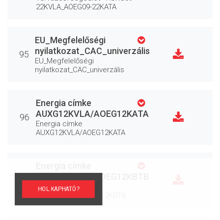
22KVLA_AOEG09-22KATA
EU_Megfelelőségi
nyilatkozat_CAC_univerzális
95
EU_Megfelelőségi
nyilatkozat_CAC_univerzális
Energia címke
AUXG12KVLA/AOEG12KATA
96
Energia címke
AUXG12KVLA/AOEG12KATA
Energia címke
AUXG12KVLA/AOEG12KBTB
97
Energia címke
HOL KAPHATÓ?
AUXG12KVLA/AOEG12KBTB