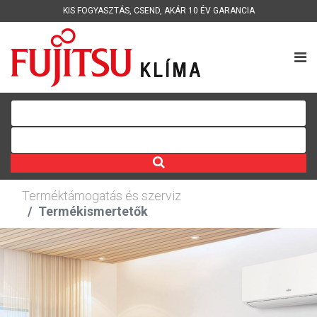
KIS FOGYASZTÁS
,
CSEND
,
AKÁR 10 ÉV GARANCIA
Terméktámogatás és szerviz
Termékismertetők