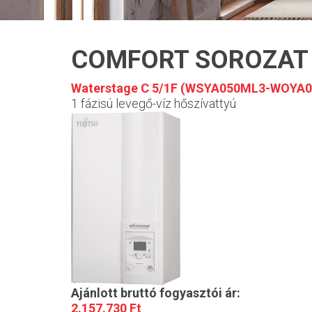
COMFORT SOROZAT
Waterstage C 5/1F (WSYA050ML3-WOYA0
1 fázisú levegő-víz hőszívattyú
Ajánlott bruttó fogyasztói ár:
2.157.730 Ft