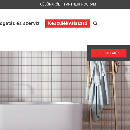
CÉGÜNKRŐL
PARTNERPROGRAM
gatás és szerviz
Készülékválasztó
HOL KAPHATÓ?