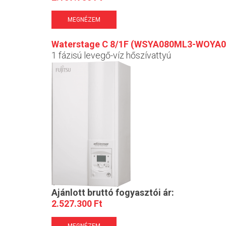
MEGNÉZEM
Waterstage C 8/1F (WSYA080ML3-WOYA0
1 fázisú levegő-víz hőszívattyú
Ajánlott bruttó fogyasztói ár:
2.527.300 Ft