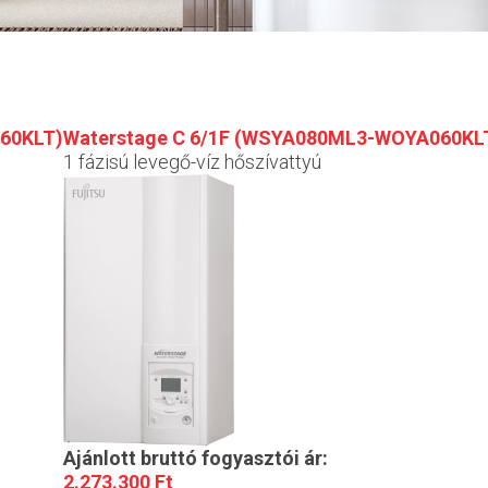
60KLT)
Waterstage C 6/1F (WSYA080ML3-WOYA060KL
1 fázisú levegő-víz hőszívattyú
Ajánlott bruttó fogyasztói ár:
2.273.300 Ft