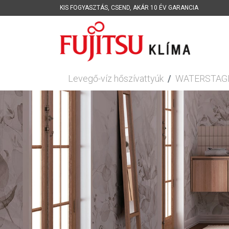
KIS FOGYASZTÁS
,
CSEND
,
AKÁR 10 ÉV GARANCIA
Levegő-víz hőszívattyúk
WATERSTAGE b