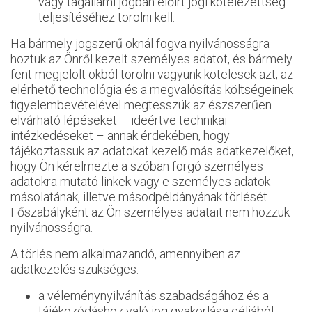
vagy tagállami jogban előírt jogi kötelezettség
teljesítéséhez törölni kell.
Ha bármely jogszerű oknál fogva nyilvánosságra
hoztuk az Önről kezelt személyes adatot, és bármely
fent megjelölt okból törölni vagyunk kötelesek azt, az
elérhető technológia és a megvalósítás költségeinek
figyelembevételével megtesszük az észszerűen
elvárható lépéseket – ideértve technikai
intézkedéseket – annak érdekében, hogy
tájékoztassuk az adatokat kezelő más adatkezelőket,
hogy Ön kérelmezte a szóban forgó személyes
adatokra mutató linkek vagy e személyes adatok
másolatának, illetve másodpéldányának törlését.
Főszabályként az Ön személyes adatait nem hozzuk
nyilvánosságra.
A törlés nem alkalmazandó, amennyiben az
adatkezelés szükséges:
a véleménynyilvánítás szabadságához és a
tájékozódáshoz való jog gyakorlása céljából;