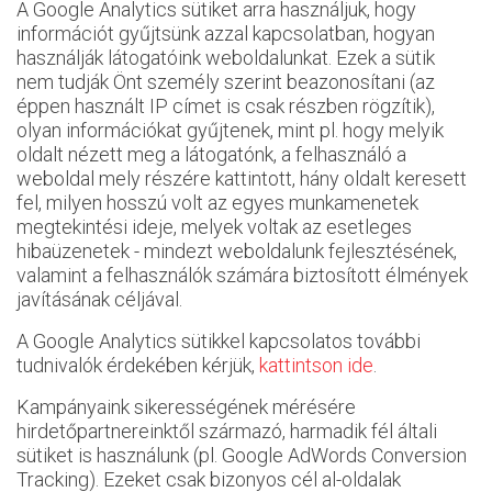
A Google Analytics sütiket arra használjuk, hogy
információt gyűjtsünk azzal kapcsolatban, hogyan
használják látogatóink weboldalunkat. Ezek a sütik
nem tudják Önt személy szerint beazonosítani (az
éppen használt IP címet is csak részben rögzítik),
olyan információkat gyűjtenek, mint pl. hogy melyik
oldalt nézett meg a látogatónk, a felhasználó a
weboldal mely részére kattintott, hány oldalt keresett
fel, milyen hosszú volt az egyes munkamenetek
megtekintési ideje, melyek voltak az esetleges
hibaüzenetek - mindezt weboldalunk fejlesztésének,
valamint a felhasználók számára biztosított élmények
javításának céljával.
A Google Analytics sütikkel kapcsolatos további
tudnivalók érdekében kérjük,
kattintson ide
.
Kampányaink sikerességének mérésére
hirdetőpartnereinktől származó, harmadik fél általi
sütiket is használunk (pl. Google AdWords Conversion
Tracking). Ezeket csak bizonyos cél al-oldalak