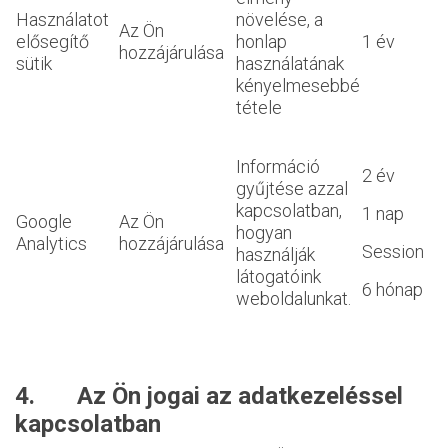
Használatot
növelése, a
Az Ön
elősegítő
honlap
1 év
hozzájárulása
sütik
használatának
kényelmesebbé
tétele
Információ
2 év
gyűjtése azzal
kapcsolatban,
1 nap
Google
Az Ön
hogyan
Analytics
hozzájárulása
Session
használják
látogatóink
6 hónap
weboldalunkat.
4. Az Ön jogai az adatkezeléssel
kapcsolatban