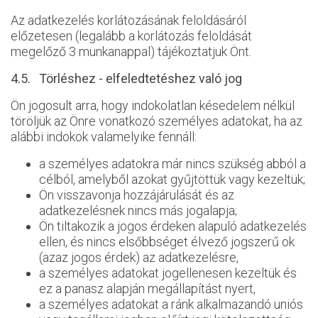
Az adatkezelés korlátozásának feloldásáról
előzetesen (legalább a korlátozás feloldását
megelőző 3 munkanappal) tájékoztatjuk Önt.
4.5. Törléshez - elfeledtetéshez való jog
Ön jogosult arra, hogy indokolatlan késedelem nélkül
töröljük az Önre vonatkozó személyes adatokat, ha az
alábbi indokok valamelyike fennáll:
a személyes adatokra már nincs szükség abból a
célból, amelyből azokat gyűjtöttük vagy kezeltük;
Ön visszavonja hozzájárulását és az
adatkezelésnek nincs más jogalapja;
Ön tiltakozik a jogos érdeken alapuló adatkezelés
ellen, és nincs elsőbbséget élvező jogszerű ok
(azaz jogos érdek) az adatkezelésre,
a személyes adatokat jogellenesen kezeltük és
ez a panasz alapján megállapítást nyert,
a személyes adatokat a ránk alkalmazandó uniós