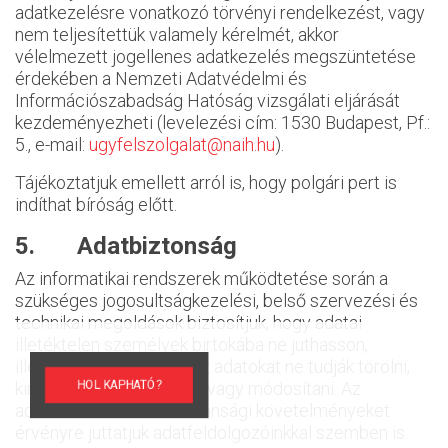
adatkezelésre vonatkozó törvényi rendelkezést, vagy
nem teljesítettük valamely kérelmét, akkor
vélelmezett jogellenes adatkezelés megszüntetése
érdekében a Nemzeti Adatvédelmi és
Információszabadság Hatóság vizsgálati eljárását
kezdeményezheti (levelezési cím: 1530 Budapest, Pf.:
5., e-mail:
ugyfelszolgalat@naih.hu
).
Tájékoztatjuk emellett arról is, hogy polgári pert is
indíthat bíróság előtt.
5. Adatbiztonság
Az informatikai rendszerek működtetése során a
szükséges jogosultságkezelési, belső szervezési és
technikai megoldások biztosítjuk, hogy adatai
illetéktelen személyek birtokába ne juthasson,
illetéktelen személyek az adatokat ne tudják törölni,
kimenteni a rendszerből, vagy módosítani. Az
HOL KAPHATÓ?
adatvédelmi és adatbiztonsági követelményeket
érvényre juttatjuk adatfeldolgozóinkkal szemben is.