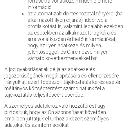
forrásukra vonatkozó minden elérhető
információ;
az automatizált döntéshozatal tényéről (ha
alkalmazott ilyen eljárás), ideértve a
profilalkotást is, valamint legalább ezekben
az esetekben az alkalmazott logikára és
arra vonatkozóan érthető információkat,
hogy az ilyen adatkezelés milyen
jelentőséggel, és Önre nézve milyen
várható következményekkel bír.
A jog gyakorlásának célja az adatkezelés
jogszerűségének megállapítására és ellenőrzésére
irányulhat, ezért többszöri tájékoztatás kérés esetén
méltányos költségtérítést számolhatunk fel a
tájékoztatás teljesítéséért cserébe.
A személyes adatokhoz való hozzáférést úgy
biztosítjuk, hogy az Ön azonosítását követően
emailben juttatjuk el Önhöz a kezelt személyes
adatokat és az információkat.