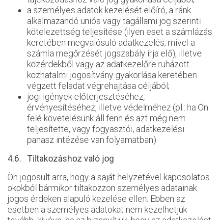
a személyes adatok kezelését előíró, a ránk
alkalmazandó uniós vagy tagállami jog szerinti
kötelezettség teljesítése (ilyen eset a számlázás
keretében megvalósuló adatkezelés, mivel a
számla megőrzését jogszabály írja elő), illetve
közérdekből vagy az adatkezelőre ruházott
közhatalmi jogosítvány gyakorlása keretében
végzett feladat végrehajtása céljából;
jogi igények előterjesztéséhez,
érvényesítéséhez, illetve védelméhez (pl.: ha Ön
felé követelésünk áll fenn és azt még nem
teljesítette, vagy fogyasztói, adatkezelési
panasz intézése van folyamatban).
4.6. Tiltakozáshoz való jog
Ön jogosult arra, hogy a saját helyzetével kapcsolatos
okokból bármikor tiltakozzon személyes adatainak
jogos érdeken alapuló kezelése ellen. Ebben az
esetben a személyes adatokat nem kezelhetjük