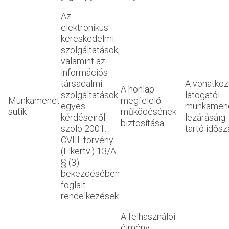
Az
elektronikus
kereskedelmi
szolgáltatások,
valamint az
információs
társadalmi
A vonatko
A honlap
szolgáltatások
látogatói
Munkamenet
megfelelő
egyes
munkamen
sütik
működésének
kérdéseiről
lezárásáig
biztosítása
szóló 2001.
tartó idősz
CVIII. törvény
(Elkertv.) 13/A.
§ (3)
bekezdésében
foglalt
rendelkezések
A felhasználói
élmény