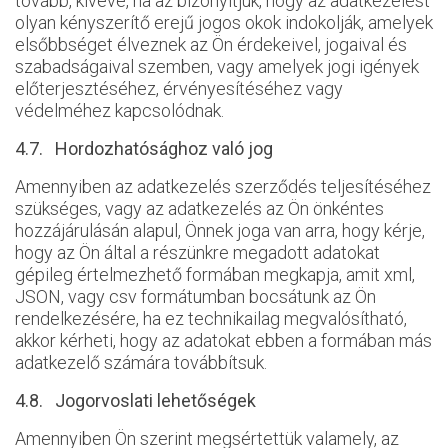
tovább, kivéve, ha az bizonyítjuk, hogy az adatkezelést
olyan kényszerítő erejű jogos okok indokolják, amelyek
elsőbbséget élveznek az Ön érdekeivel, jogaival és
szabadságaival szemben, vagy amelyek jogi igények
előterjesztéséhez, érvényesítéséhez vagy
védelméhez kapcsolódnak.
4.7. Hordozhatósághoz való jog
Amennyiben az adatkezelés szerződés teljesítéséhez
szükséges, vagy az adatkezelés az Ön önkéntes
hozzájárulásán alapul, Önnek joga van arra, hogy kérje,
hogy az Ön által a részünkre megadott adatokat
gépileg értelmezhető formában megkapja, amit xml,
JSON, vagy csv formátumban bocsátunk az Ön
rendelkezésére, ha ez technikailag megvalósítható,
akkor kérheti, hogy az adatokat ebben a formában más
adatkezelő számára továbbítsuk.
4.8. Jogorvoslati lehetőségek
Amennyiben Ön szerint megsértettük valamely, az