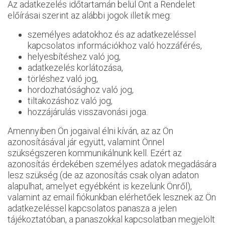
Az adatkezelés időtartamán belül Önt a Rendelet
előírásai szerint az alábbi jogok illetik meg:
személyes adatokhoz és az adatkezeléssel
kapcsolatos információkhoz való hozzáférés,
helyesbítéshez való jog,
adatkezelés korlátozása,
törléshez való jog,
hordozhatósághoz való jog,
tiltakozáshoz való jog,
hozzájárulás visszavonási joga.
Amennyiben Ön jogaival élni kíván, az az Ön
azonosításával jár együtt, valamint Önnel
szükségszeren kommunikálnunk kell. Ezért az
azonosítás érdekében személyes adatok megadására
lesz szükség (de az azonosítás csak olyan adaton
alapulhat, amelyet egyébként is kezelünk Önről),
valamint az email fiókunkban elérhetőek lesznek az Ön
adatkezeléssel kapcsolatos panasza a jelen
tájékoztatóban, a panaszokkal kapcsolatban megjelölt