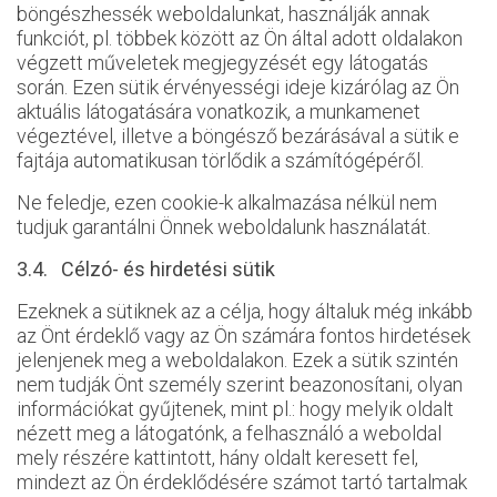
böngészhessék weboldalunkat, használják annak
funkciót, pl. többek között az Ön által adott oldalakon
végzett műveletek megjegyzését egy látogatás
során. Ezen sütik érvényességi ideje kizárólag az Ön
aktuális látogatására vonatkozik, a munkamenet
végeztével, illetve a böngésző bezárásával a sütik e
fajtája automatikusan törlődik a számítógépéről.
Ne feledje, ezen cookie-k alkalmazása nélkül nem
tudjuk garantálni Önnek weboldalunk használatát.
3.4. Célzó- és hirdetési sütik
Ezeknek a sütiknek az a célja, hogy általuk még inkább
az Önt érdeklő vagy az Ön számára fontos hirdetések
jelenjenek meg a weboldalakon. Ezek a sütik szintén
nem tudják Önt személy szerint beazonosítani, olyan
információkat gyűjtenek, mint pl.: hogy melyik oldalt
nézett meg a látogatónk, a felhasználó a weboldal
mely részére kattintott, hány oldalt keresett fel,
mindezt az Ön érdeklődésére számot tartó tartalmak