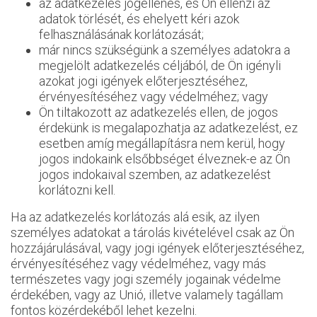
az adatkezelés jogellenes, és Ön ellenzi az
adatok törlését, és ehelyett kéri azok
felhasználásának korlátozását;
már nincs szükségünk a személyes adatokra a
megjelölt adatkezelés céljából, de Ön igényli
azokat jogi igények előterjesztéséhez,
érvényesítéséhez vagy védelméhez; vagy
Ön tiltakozott az adatkezelés ellen, de jogos
érdekünk is megalapozhatja az adatkezelést, ez
esetben amíg megállapításra nem kerül, hogy
jogos indokaink elsőbbséget élveznek-e az Ön
jogos indokaival szemben, az adatkezelést
korlátozni kell.
Ha az adatkezelés korlátozás alá esik, az ilyen
személyes adatokat a tárolás kivételével csak az Ön
hozzájárulásával, vagy jogi igények előterjesztéséhez,
érvényesítéséhez vagy védelméhez, vagy más
természetes vagy jogi személy jogainak védelme
érdekében, vagy az Unió, illetve valamely tagállam
fontos közérdekéből lehet kezelni.