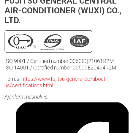
FUJITSU GENERAL CENTRAL
AIR-CONDITIONER (WUXI) CO.,
LTD.
ISO 9001 / Certified number 00608Q21061R2M
ISO 14001 / Certified number 00609E20454R2M
Forrás:
https://www.fujitsu-general.de/about-
us/certifications.html
Ajánlom másnak is: