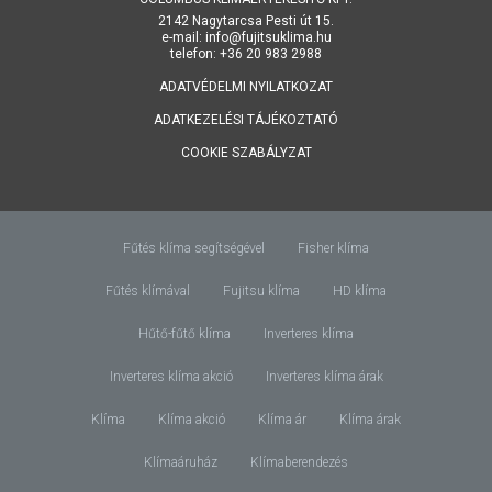
2142 Nagytarcsa Pesti út 15.
e-mail: info@fujitsuklima.hu
telefon: +36 20 983 2988
ADATVÉDELMI NYILATKOZAT
ADATKEZELÉSI TÁJÉKOZTATÓ
COOKIE SZABÁLYZAT
Fűtés klíma segítségével
Fisher klíma
Fűtés klímával
Fujitsu klíma
HD klíma
Hűtő-fűtő klíma
Inverteres klíma
Inverteres klíma akció
Inverteres klíma árak
Klíma
Klíma akció
Klíma ár
Klíma árak
Klímaáruház
Klímaberendezés