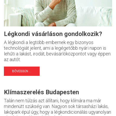
Légkondi vásárláson gondolkozik?
A légkondi a legtöbb embernek egy bizonyos
technológiát jelent, ami a legégetőbb nyári napon is
lehűti a lakást, irodát, bevásárlóközpontot vagy éppen
az autót.
BŐVEBBEN ...
Klímaszerelés Budapesten
Talán nem túlzás azt állítani, hogy klímára ma már
mindenütt szükség van. Nagyon sok társasházi lakás,
lakópark épül úgy, hogy a légkondicionálás ugyanolyan