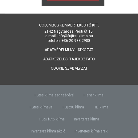
COLUMBUS KLÍMAÉRTÉKESÍTŐ KFT.
2142 Nagytarcsa Pesti út 15.
e-mail: info@fujitsuklima.hu
telefon: +36 20 983 2988
ADATVÉDELMI NYILATKOZAT
ADATKEZELÉSI TÁJÉKOZTATÓ
COOKIE SZABÁLYZAT
Fűtés klíma segítségével
Fisher klíma
Fűtés klímával
Fujitsu klíma
HD klíma
Hűtő-fűtő klíma
Inverteres klíma
Inverteres klíma akció
Inverteres klíma árak