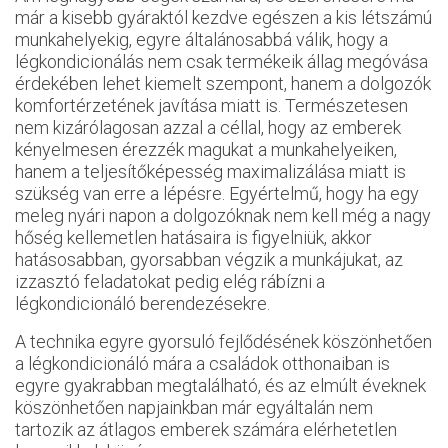
már a kisebb gyáraktól kezdve egészen a kis létszámú
munkahelyekig, egyre általánosabbá válik, hogy a
légkondicionálás nem csak termékeik állag megóvása
érdekében lehet kiemelt szempont, hanem a dolgozók
komfortérzetének javítása miatt is. Természetesen
nem kizárólagosan azzal a céllal, hogy az emberek
kényelmesen érezzék magukat a munkahelyeiken,
hanem a teljesítőképesség maximalizálása miatt is
szükség van erre a lépésre. Egyértelmű, hogy ha egy
meleg nyári napon a dolgozóknak nem kell még a nagy
hőség kellemetlen hatásaira is figyelniük, akkor
hatásosabban, gyorsabban végzik a munkájukat, az
izzasztó feladatokat pedig elég rábízni a
légkondicionáló berendezésekre.
A technika egyre gyorsuló fejlődésének köszönhetően
a légkondicionáló mára a családok otthonaiban is
egyre gyakrabban megtalálható, és az elmúlt éveknek
köszönhetően napjainkban már egyáltalán nem
tartozik az átlagos emberek számára elérhetetlen