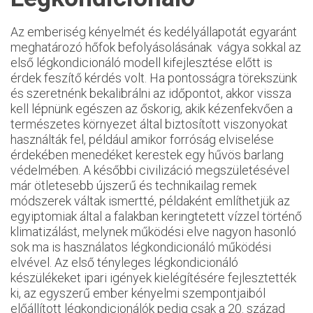
Az emberiség kényelmét és kedélyállapotát egyaránt
meghatározó hőfok befolyásolásának vágya sokkal az
első légkondicionáló modell kifejlesztése előtt is
érdek feszítő kérdés volt. Ha pontosságra törekszünk
és szeretnénk bekalibrálni az időpontot, akkor vissza
kell lépnünk egészen az őskorig, akik kézenfekvően a
természetes környezet által biztosított viszonyokat
használták fel, például amikor forróság elviselése
érdekében menedéket kerestek egy hűvös barlang
védelmében. A későbbi civilizáció megszületésével
már ötletesebb újszerű és technikailag remek
módszerek váltak ismertté, példaként említhetjük az
egyiptomiak által a falakban keringtetett vízzel történő
klimatizálást, melynek működési elve nagyon hasonló
sok ma is használatos légkondicionáló működési
elvével. Az első tényleges légkondicionáló
készülékeket ipari igények kielégítésére fejlesztették
ki, az egyszerű ember kényelmi szempontjaiból
előállított légkondicionálók pedig csak a 20. század