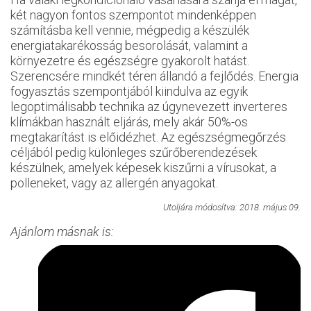
két nagyon fontos szempontot mindenképpen
számításba kell vennie, mégpedig a készülék
energiatakarékosság besorolását, valamint a
környezetre és egészségre gyakorolt hatást.
Szerencsére mindkét téren állandó a fejlődés. Energia
fogyasztás szempontjából kiindulva az egyik
legoptimálisabb technika az úgynevezett inverteres
klímákban használt eljárás, mely akár 50%-os
megtakarítást is előidézhet. Az egészségmegőrzés
céljából pedig különleges szűrőberendezések
készülnek, amelyek képesek kiszűrni a vírusokat, a
polleneket, vagy az allergén anyagokat.
Utoljára módosítva: 2018. május 09.
Ajánlom másnak is: