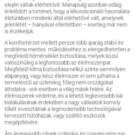
elején váltak elérhetővé. Manapság azonban odáig
érlelődött a történet, hogy a lékondicionáló használata
életünkben mindenki által elérhetővé vált, amelynek
jelenlétét – hiányával ellentétben – esetleg már nem
is érzékeljük.
A komfortérzet mellett persze több iparág stabil és
probléma mentes működéséhez is elengedhetetlen a
megfelelő hőmérséklet biztosítása, melyek közül
valószínűleg a legfontosabb az élelmiszeripar.
Megfelelő klíma biztosítása nélkül szinte semmilyen
alapanyag, vagy kész élelmiszer el sem juthatna a
termeléstől az üzletekig, főleg nem országokat
áthidalva - sok esetben a világ másik felére. Az
élelmiszerek védelme, és a lehető legkevesebb kár
kialakulásának érdekében a nagy vállalatok komoly
tőkét invesztálnak a legmodernebb technológiával
tervezett hűtőházak, vagy szállító eszközök
megépítésére.
Ám legnagyobb cégek számára, és szerencsére ma