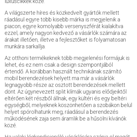
luxuscikkek közé.
A világszerte híres és közkedvelt gyártók mellett
ráadásul egyre több kisebb márka is megjelenik a
piacon, egyre komolyabb versenyszférát kialakítva
ezzel, amely nagyon kedvező a vásárlók számára az
árakat illetően, illetve a fejlesztőket is folyamatosan
munkára sarkallja.
Az otthoni termékeknek több megjelenési formájuk is
lehet, és ez nem csak a design szempontjából
értendő. A korábban használt technikának számító
mobil berendezések helyett ma már a vásárlók
legnagyobb része az osztott berendezések mellett
dönt. Az úgynevezett split klímák ugyanis elődjeiktől
eltérően két részből állnak, egy kültéri és egy beltéri
egységből, melyeknek köszönhetően a szobákon belül
helyet spórolhatunk meg, ráadásul a berendezés
működésének zaja sem áramlik be a hűsölni kívánók
közé.
Ha valaki légkondicionáló vásárlására szánja el magát,