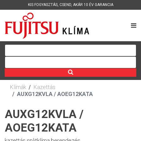
KIS FOGYASZTÁS
,
CSEND
,
AKÁR 10 ÉV GARANCIA
Klímák
Kazettás
AUXG12KVLA / AOEG12KATA
AUXG12KVLA /
AOEG12KATA
kazettás splitklíma berendezés