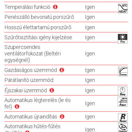
Temperálási funkció
Igen
Penészálló bevonatú porszűrő
Igen
Hosszú élettartamú porszűrő
Igen
Szűrőtisztítási igény kijelzése
Igen
Szupercsendes
ventilátorfokozat (Beltéri
Igen
egységnél)
Gazdaságos üzemmód
Igen
Párátlanító üzemmód
Igen
Éjszakai üzemmód
Igen
Automatikus légterelés (le és
Igen
fel)
Automatikus újraindítás
Igen
Automatikus hűtés-fűtés
Igen