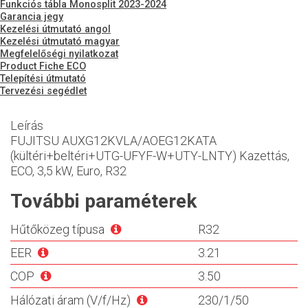
Funkciós tábla Monosplit 2023-2024
Garancia jegy
Kezelési útmutató angol
Kezelési útmutató magyar
Megfelelőségi nyilatkozat
Product Fiche ECO
Telepítési útmutató
Tervezési segédlet
Leírás
FUJITSU AUXG12KVLA/AOEG12KATA
(kültéri+beltéri+UTG-UFYF-W+UTY-LNTY) Kazettás,
ECO, 3,5 kW, Euro, R32
További paraméterek
Hűtőközeg típusa
R32
EER
3.21
COP
3.50
Hálózati áram (V/f/Hz)
230/1/50