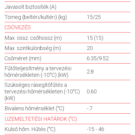
Javasolt biztosíték (A)
Tömeg (beltéri/kültéri) (kg)
15/25
CSÖVEZÉS
Max. össz. csőhossz (m)
15 (15)
Max. szintkülönbség (m)
20
Csőméret (mm)
6.35/9.52
Fűtőteljesítmény a tervezési
2.8
hőmérsékleten (-10°C) (kW)
Szükséges rásegítőfűtés a
tervezési hőmérsékleten (-10°C)
0.60
(kW)
Bivalens hőmérséklet (°C)
- 7
ÜZEMELTETÉSI HATÁROK (°C)
Külső hőm. Hűtés (°C)
-15 - 46