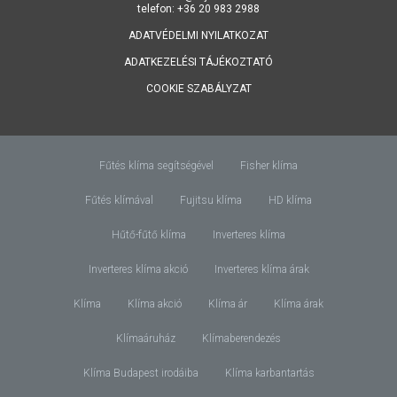
telefon: +36 20 983 2988
ADATVÉDELMI NYILATKOZAT
ADATKEZELÉSI TÁJÉKOZTATÓ
COOKIE SZABÁLYZAT
Fűtés klíma segítségével
Fisher klíma
Fűtés klímával
Fujitsu klíma
HD klíma
Hűtő-fűtő klíma
Inverteres klíma
Inverteres klíma akció
Inverteres klíma árak
Klíma
Klíma akció
Klíma ár
Klíma árak
Klímaáruház
Klímaberendezés
Klíma Budapest irodáiba
Klíma karbantartás