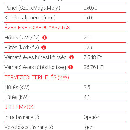
Panel (Szél.xMag.xMély.)
0x0x0
Kültéri talpméret (mm)
0x0
ÉVES ENERGIAFOGYASZTÁS
Hűtés (kWh/év)
201
Fűtés (kWh/év)
979
Várható éves hűtési költség
7.548 Ft
Várható éves fűtési költség
36.761 Ft
TERVEZÉSI TERHELÉS (KW)
Hűtés (kW)
3.5
Fűtés (kW)
4.1
JELLEMZŐK
Infra távirányító
Opció*
Vezetékes távirányító
Igen