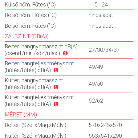
Külső hőm. Fűtés (°C)
- 15 - 24
Belső hőm. Hűtés (°C)
nincs adat
Belső hőm. Fűtés (°C)
nincs adat
ZAJSZINT (DB(A))
Beltéri hangnyomásszint dB(A)
27/30/34/37
(csend./min./köz./max.)
Beltéri hangteljesítményszint
49/49
(hűtés/fűtés) dB(A)
Kültéri hangnyomásszint
49/50
(hűtés/fűtés) dB(A)
Kültéri hangteljesítményszint
62/62
(hűtés/fűtés) dB(A)
MÉRET (MM)
Beltéri (Szél.xMag.xMély.)
570x245x570
Kültéri (Szél.xMag.xMély.)
663x541x290