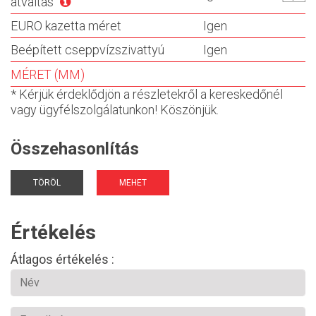
átváltás
EURO kazetta méret
Igen
Beépített cseppvízszivattyú
Igen
MÉRET (MM)
* Kérjük érdeklődjön a részletekről a kereskedőnél
vagy ügyfélszolgálatunkon! Köszönjük.
Összehasonlítás
TÖRÖL
MEHET
Értékelés
Átlagos értékelés :