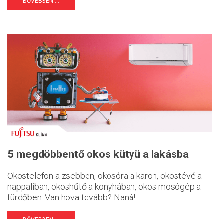
BŐVEBBEN ...
5 megdöbbentő okos kütyü a lakásba
Okostelefon a zsebben, okosóra a karon, okostévé a
nappaliban, okoshűtő a konyhában, okos mosógép a
fürdőben. Van hova tovább? Naná!