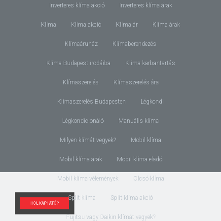
Inverteres klíma akció
Inverteres klíma árak
Klíma
Klíma akció
Klíma ár
Klíma árak
Klímaáruház
Klímaberendezés
Klíma Budapest irodáiba
Klíma karbantartás
Klímaszerelés
Klímaszerelés ára
Klímaszerelés Budapesten
Légkondi
Légkondicionáló
Manuális klíma
Milyen klímát vegyek?
Mobil klíma
Mobil klíma árak
Mobil klíma eladó
Mobil klíma vélemények
Olcsó klíma
Split klíma
Split klíma akció
HOL KAPHATÓ?
Fujitsu vagy Daikin klímát vegyek?