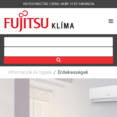
KIS FOGYASZTÁS
,
CSEND
,
AKÁR 10 ÉV GARANCIA
Információk és tippek
Érdekességek