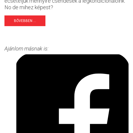
ecseteljük mennyire csendesek a légkondicionálóink.
No de mihez képest?
BŐVEBBEN ...
Ajánlom másnak is: