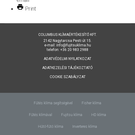
Print
COLUMBUS KLÍMAÉRTÉKESÍTŐ KFT.
2142 Nagytarcsa Pesti út 15.
e-mail: info@fujitsuklima.hu
telefon: +36 20 983 2988
ADATVÉDELMI NYILATKOZAT
ADATKEZELÉSI TÁJÉKOZTATÓ
COOKIE SZABÁLYZAT
Fűtés klíma segítségével
Fisher klíma
Fűtés klímával
Fujitsu klíma
HD klíma
Hűtő-fűtő klíma
Inverteres klíma