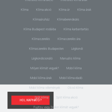
Klíma
Klíma akció
Klíma ár
Klíma árak
Klímaáruház
Klímaberendezés
Klíma Budapest irodáiba
Klíma karbantartás
Klímaszerelés
Klímaszerelés ára
Klímaszerelés Budapesten
Légkondi
Légkondicionáló
Manuális klíma
Milyen klímát vegyek?
Mobil klíma
Mobil klíma árak
Mobil klíma eladó
Mobil klíma vélemények
Olcsó klíma
Split klíma
Split klíma akció
HOL KAPHATÓ?
Fujitsu vagy Daikin klímát vegyek?