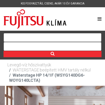
KIS FOGYASZTÁS
,
CSEND
,
AKÁR 10 ÉV GARANCIA
Levegő-víz hőszívattyúk
WATERSTAGE beépített HMV tartály nélkül
Waterstage HP 14/1F (WSYG140DG6-
WOYG140LCTA)