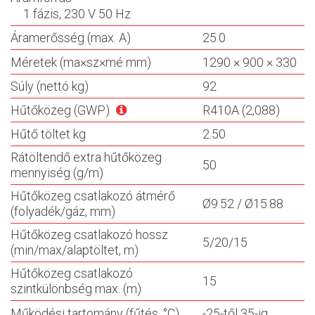
1 fázis, 230 V 50 Hz
Áramerősség (max. A)
25.0
Méretek (ma×sz×mé mm)
1290 × 900 × 330
Súly (nettó kg)
92
Hűtőközeg (GWP)
R410A (2,088)
Hűtő töltet kg
2.50
Rátöltendő extra hűtőközeg
50
mennyiség (g/m)
Hűtőközeg csatlakozó átmérő
Ø9.52 / Ø15.88
(folyadék/gáz, mm)
Hűtőközeg csatlakozó hossz
5/20/15
(min/max/alaptöltet, m)
Hűtőközeg csatlakozó
15
szintkülönbség max. (m)
Működési tartomány (fűtés, °C)
-25-től 35-ig