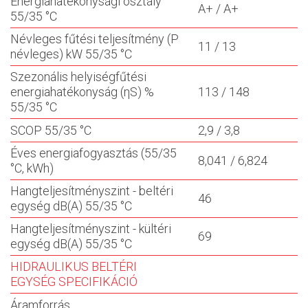
Energiahatékonysági osztály
A+ / A+
55/35 °C
Névleges fűtési teljesítmény (P
11 / 13
névleges) kW 55/35 °C
Szezonális helyiségfűtési
energiahatékonyság (ηS) %
113 / 148
55/35 °C
SCOP 55/35 °C
2,9 / 3,8
Éves energiafogyasztás (55/35
8,041 / 6,824
°C, kWh)
Hangteljesítményszint - beltéri
46
egység dB(A) 55/35 °C
Hangteljesítményszint - kültéri
69
egység dB(A) 55/35 °C
HIDRAULIKUS BELTÉRI
EGYSÉG SPECIFIKÁCIÓ
Áramforrás