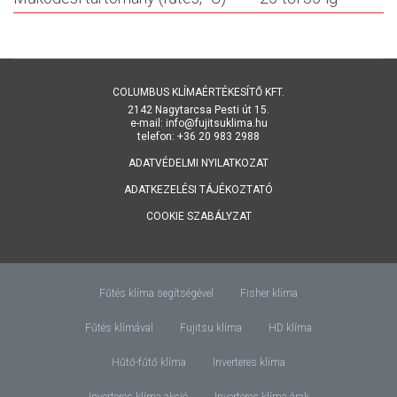
COLUMBUS KLÍMAÉRTÉKESÍTŐ KFT.
2142 Nagytarcsa Pesti út 15.
e-mail: info@fujitsuklima.hu
telefon: +36 20 983 2988
ADATVÉDELMI NYILATKOZAT
ADATKEZELÉSI TÁJÉKOZTATÓ
COOKIE SZABÁLYZAT
Fűtés klíma segítségével
Fisher klíma
Fűtés klímával
Fujitsu klíma
HD klíma
Hűtő-fűtő klíma
Inverteres klíma
Inverteres klíma akció
Inverteres klíma árak