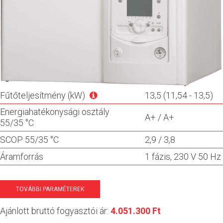
Fűtőteljesítmény (kW)
13,5 (11,54 - 13,5)
Energiahatékonysági osztály
A+ / A+
55/35 °C
SCOP 55/35 °C
2,9 / 3,8
Áramforrás
1 fázis, 230 V 50 Hz
TOVÁBBI PARAMÉTEREK
Ajánlott bruttó fogyasztói ár:
4.051.300 Ft