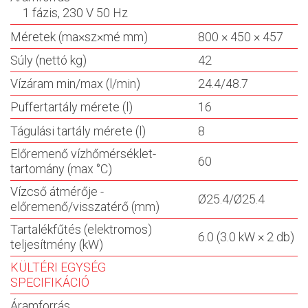
1 fázis, 230 V 50 Hz
Méretek (ma×sz×mé mm)
800 × 450 × 457
Súly (nettó kg)
42
Vízáram min/max (l/min)
24.4/48.7
Puffertartály mérete (l)
16
Tágulási tartály mérete (l)
8
Előremenő vízhőmérséklet-
60
tartomány (max °C)
Vízcső átmérője -
Ø25.4/Ø25.4
előremenő/visszatérő (mm)
Tartalékfűtés (elektromos)
6.0 (3.0 kW × 2 db)
teljesítmény (kW)
KÜLTÉRI EGYSÉG
SPECIFIKÁCIÓ
Áramforrás