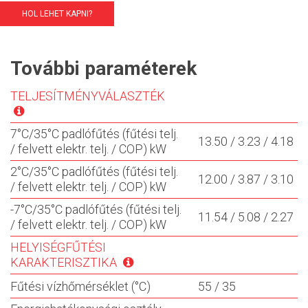
HOL LEHET KAPNI?
További paraméterek
TELJESÍTMÉNYVÁLASZTÉK
7°C/35°C padlófűtés (fűtési telj.
13.50 / 3.23 / 4.18
/ felvett elektr. telj. / COP) kW
2°C/35°C padlófűtés (fűtési telj.
12.00 / 3.87 / 3.10
/ felvett elektr. telj. / COP) kW
-7°C/35°C padlófűtés (fűtési telj.
11.54 / 5.08 / 2.27
/ felvett elektr. telj. / COP) kW
HELYISÉGFŰTÉSI
KARAKTERISZTIKA
Fűtési vízhőmérséklet (°C)
55 / 35