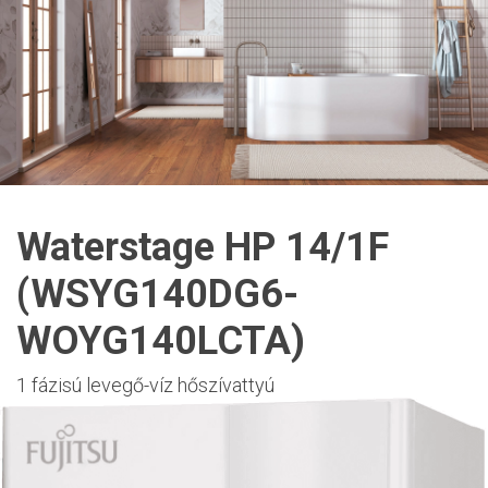
Waterstage HP 14/1F
(WSYG140DG6-
WOYG140LCTA)
1 fázisú levegő-víz hőszívattyú