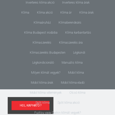
Inverteres klíma akció
Inverteres klíma árak
Klíma
Klíma akció
Klíma ár
Klíma árak
Klímaáruház
Klímaberendezés
Klíma Budapest irodáiba
Klíma karbantartás
Klímaszerelés
Klímaszerelés ára
Klímaszerelés Budapesten
Légkondi
Légkondicionáló
Manuális klíma
Milyen klímát vegyek?
Mobil klíma
Mobil klíma árak
Mobil klíma eladó
Mobil klíma vélemények
Olcsó klíma
Split klíma
Split klíma akció
HOL KAPHATÓ?
Fujitsu vagy Daikin klímát vegyek?