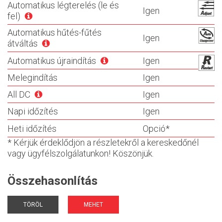
Automatikus légterelés (le és
Igen
fel)
Automatikus hűtés-fűtés
Igen
átváltás
Automatikus újraindítás
Igen
Melegindítás
Igen
All DC
Igen
Napi időzítés
Igen
Heti időzítés
Opció*
* Kérjük érdeklődjön a részletekről a kereskedőnél
vagy ügyfélszolgálatunkon! Köszönjük.
Összehasonlítás
TÖRÖL
MEHET