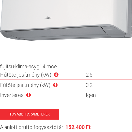
fujitsu-klima-asyg14lmce
Hűtőteljesítmény (kW)
2.5
Fűtőteljesítmény (kW)
3.2
Inverteres
Igen
TOVÁBBI PARAMÉTEREK
Ajánlott bruttó fogyasztói ár:
152.400 Ft