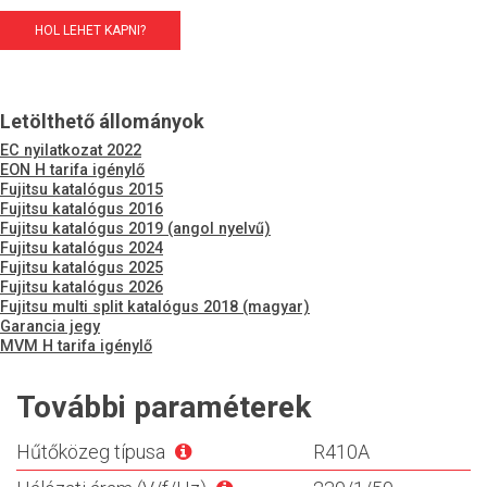
HOL LEHET KAPNI?
Letölthető állományok
EC nyilatkozat 2022
EON H tarifa igénylő
Fujitsu katalógus 2015
Fujitsu katalógus 2016
Fujitsu katalógus 2019 (angol nyelvű)
Fujitsu katalógus 2024
Fujitsu katalógus 2025
Fujitsu katalógus 2026
Fujitsu multi split katalógus 2018 (magyar)
Garancia jegy
MVM H tarifa igénylő
További paraméterek
Hűtőközeg típusa
R410A