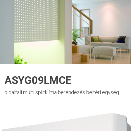
ASYG09LMCE
oldalfali multi splitklíma berendezés beltéri egység