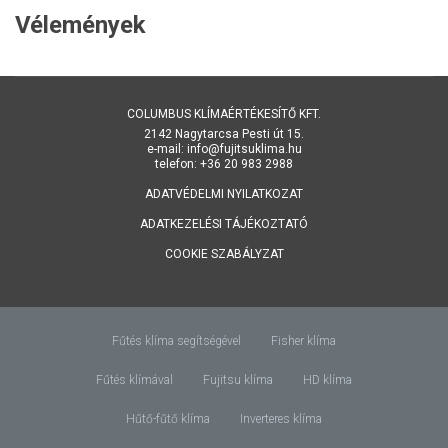
Vélemények
COLUMBUS KLÍMAÉRTÉKESÍTŐ KFT.
2142 Nagytarcsa Pesti út 15.
e-mail: info@fujitsuklima.hu
telefon: +36 20 983 2988
ADATVÉDELMI NYILATKOZAT
ADATKEZELÉSI TÁJÉKOZTATÓ
COOKIE SZABÁLYZAT
Fűtés klíma segítségével
Fisher klíma
Fűtés klímával
Fujitsu klíma
HD klíma
Hűtő-fűtő klíma
Inverteres klíma