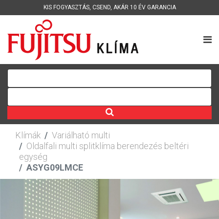
KIS FOGYASZTÁS
,
CSEND
,
AKÁR 10 ÉV GARANCIA
Klímák
Variálható multi
Oldalfali multi splitklíma berendezés beltéri
egység
ASYG09LMCE