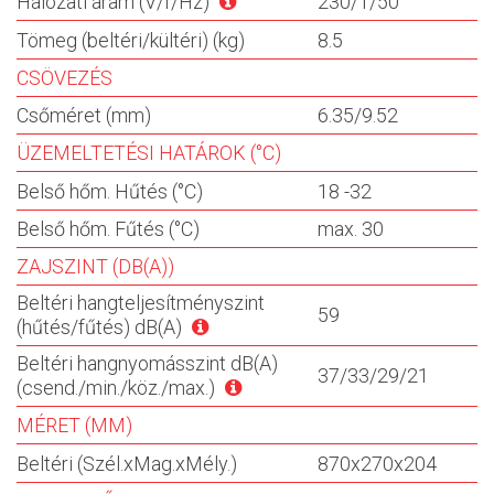
Hálózati áram (V/f/Hz)
230/1/50
Tömeg (beltéri/kültéri) (kg)
8.5
CSÖVEZÉS
Csőméret (mm)
6.35/9.52
ÜZEMELTETÉSI HATÁROK (°C)
Belső hőm. Hűtés (°C)
18 -32
Belső hőm. Fűtés (°C)
max. 30
ZAJSZINT (DB(A))
Beltéri hangteljesítményszint
59
(hűtés/fűtés) dB(A)
Beltéri hangnyomásszint dB(A)
37/33/29/21
(csend./min./köz./max.)
MÉRET (MM)
Beltéri (Szél.xMag.xMély.)
870x270x204