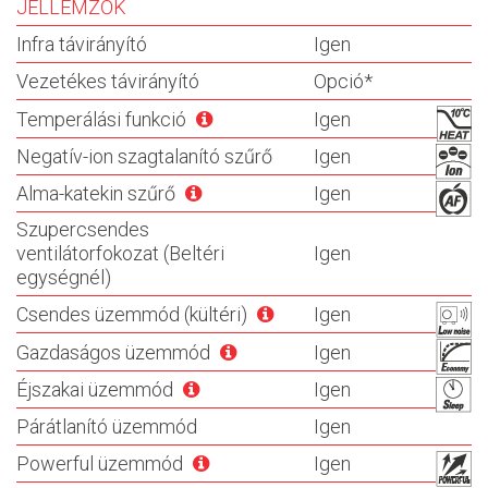
JELLEMZŐK
Infra távirányító
Igen
Vezetékes távirányító
Opció*
Temperálási funkció
Igen
Negatív-ion szagtalanító szűrő
Igen
Alma-katekin szűrő
Igen
Szupercsendes
ventilátorfokozat (Beltéri
Igen
egységnél)
Csendes üzemmód (kültéri)
Igen
Gazdaságos üzemmód
Igen
Éjszakai üzemmód
Igen
Párátlanító üzemmód
Igen
Powerful üzemmód
Igen