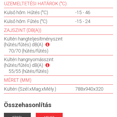
ÜZEMELTETÉSI HATÁROK (°C)
Külső hőm. Hűtés (°C)
-15 - 46
Külső hőm. Fűtés (°C)
-15 - 24
ZAJSZINT (DB(A))
Kültéri hangteljesítményszint
(hűtés/fűtés) dB(A)
70/70 (hûtés/fûtés)
Kültéri hangnyomásszint
(hűtés/fűtés) dB(A)
55/55 (hûtés/fûtés)
MÉRET (MM)
Kültéri (Szél.xMag.xMély.)
788x940x320
Összehasonlítás