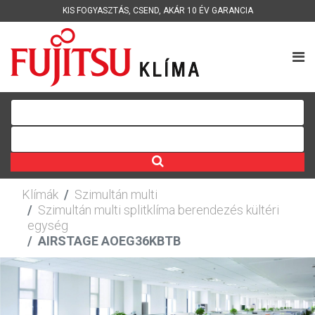
KIS FOGYASZTÁS
,
CSEND
,
AKÁR 10 ÉV GARANCIA
Klímák
Szimultán multi
Szimultán multi splitklíma berendezés kültéri
egység
AIRSTAGE AOEG36KBTB