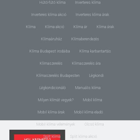
Hűtő-fűtő klíma
Inverteres klíma
Inverteres klíma akció
Inverteres klíma árak
Klíma
Klíma akció
Klíma ár
Klíma árak
Klímaáruház
Klímaberendezés
Klíma Budapest irodáiba
Klíma karbantartás
Klímaszerelés
Klímaszerelés ára
Klímaszerelés Budapesten
Légkondi
Légkondicionáló
Manuális klíma
Milyen klímát vegyek?
Mobil klíma
Mobil klíma árak
Mobil klíma eladó
Mobil klíma vélemények
Olcsó klíma
Split klíma
Split klíma akció