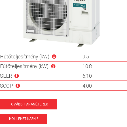
Hűtőteljesítmény (kW)
9.5
Fűtőteljesítmény (kW)
10.8
SEER
6.10
SCOP
4.00
TOVÁBBI PARAMÉTEREK
HOL LEHET KAPNI?