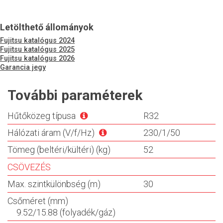
Letölthető állományok
Fujitsu katalógus 2024
Fujitsu katalógus 2025
Fujitsu katalógus 2026
Garancia jegy
További paraméterek
Hűtőközeg típusa
R32
Hálózati áram (V/f/Hz)
230/1/50
Tömeg (beltéri/kültéri) (kg)
52
CSÖVEZÉS
Max. szintkülönbség (m)
30
Csőméret (mm)
9.52/15.88 (folyadék/gáz)