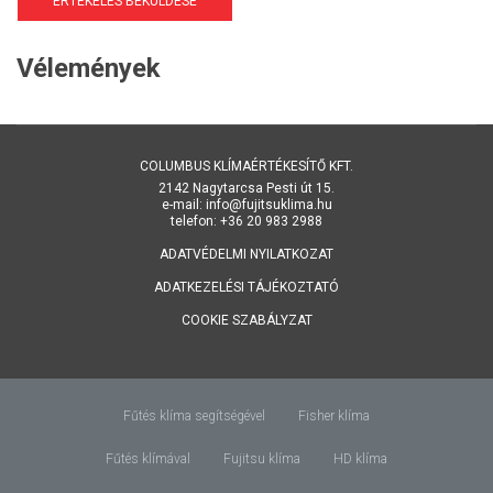
ÉRTÉKELÉS BEKÜLDÉSE
Vélemények
COLUMBUS KLÍMAÉRTÉKESÍTŐ KFT.
2142 Nagytarcsa Pesti út 15.
e-mail: info@fujitsuklima.hu
telefon: +36 20 983 2988
ADATVÉDELMI NYILATKOZAT
ADATKEZELÉSI TÁJÉKOZTATÓ
COOKIE SZABÁLYZAT
Fűtés klíma segítségével
Fisher klíma
Fűtés klímával
Fujitsu klíma
HD klíma