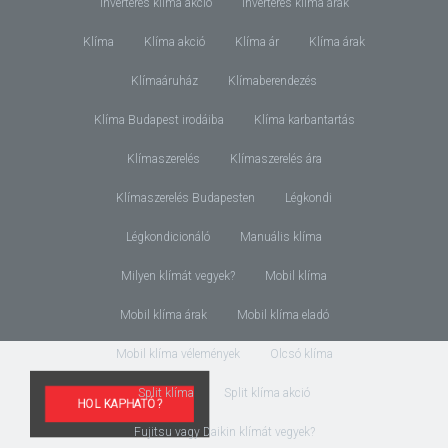
Inverteres klíma akció
Inverteres klíma árak
Klíma
Klíma akció
Klíma ár
Klíma árak
Klímaáruház
Klímaberendezés
Klíma Budapest irodáiba
Klíma karbantartás
Klímaszerelés
Klímaszerelés ára
Klímaszerelés Budapesten
Légkondi
Légkondicionáló
Manuális klíma
Milyen klímát vegyek?
Mobil klíma
Mobil klíma árak
Mobil klíma eladó
Mobil klíma vélemények
Olcsó klíma
Split klíma
Split klíma akció
HOL KAPHATÓ?
Fujitsu vagy Daikin klímát vegyek?