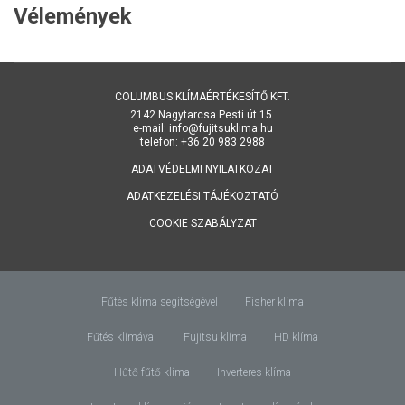
Vélemények
COLUMBUS KLÍMAÉRTÉKESÍTŐ KFT.
2142 Nagytarcsa Pesti út 15.
e-mail: info@fujitsuklima.hu
telefon: +36 20 983 2988
ADATVÉDELMI NYILATKOZAT
ADATKEZELÉSI TÁJÉKOZTATÓ
COOKIE SZABÁLYZAT
Fűtés klíma segítségével
Fisher klíma
Fűtés klímával
Fujitsu klíma
HD klíma
Hűtő-fűtő klíma
Inverteres klíma