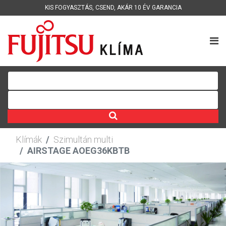
KIS FOGYASZTÁS
,
CSEND
,
AKÁR 10 ÉV GARANCIA
Klímák
Szimultán multi
AIRSTAGE AOEG36KBTB