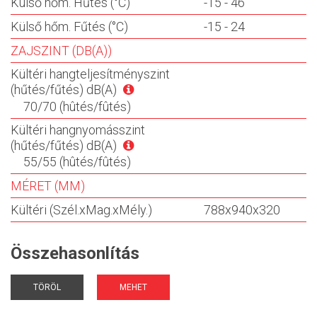
Külső hőm. Hűtés (°C)
-15 - 46
Külső hőm. Fűtés (°C)
-15 - 24
ZAJSZINT (DB(A))
Kültéri hangteljesítményszint
(hűtés/fűtés) dB(A)
70/70 (hûtés/fûtés)
Kültéri hangnyomásszint
(hűtés/fűtés) dB(A)
55/55 (hûtés/fûtés)
MÉRET (MM)
Kültéri (Szél.xMag.xMély.)
788x940x320
Összehasonlítás
TÖRÖL
MEHET