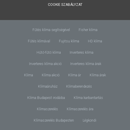
COOKIE SZABÁLYZAT
Fűtés klíma segítségével
Fisher klíma
Fűtés klímával
Fujitsu klíma
HD klíma
Hűtő-fűtő klíma
Inverteres klíma
Inverteres klíma akció
Inverteres klíma árak
Klíma
Klíma akció
Klíma ár
Klíma árak
Klímaáruház
Klímaberendezés
Klíma Budapest irodáiba
Klíma karbantartás
Klímaszerelés
Klímaszerelés ára
Klímaszerelés Budapesten
Légkondi