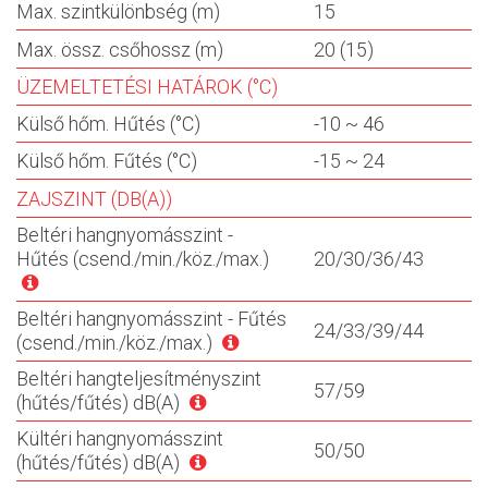
Max. szintkülönbség (m)
15
Max. össz. csőhossz (m)
20 (15)
ÜZEMELTETÉSI HATÁROK (°C)
Külső hőm. Hűtés (°C)
-10 ~ 46
Külső hőm. Fűtés (°C)
-15 ~ 24
ZAJSZINT (DB(A))
Beltéri hangnyomásszint -
Hűtés (csend./min./köz./max.)
20/30/36/43
Beltéri hangnyomásszint - Fűtés
24/33/39/44
(csend./min./köz./max.)
Beltéri hangteljesítményszint
57/59
(hűtés/fűtés) dB(A)
Kültéri hangnyomásszint
50/50
(hűtés/fűtés) dB(A)