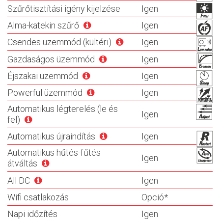
Szűrőtisztítási igény kijelzése
Igen
Alma-katekin szűrő
Igen
Csendes üzemmód (kültéri)
Igen
Gazdaságos üzemmód
Igen
Éjszakai üzemmód
Igen
Powerful üzemmód
Igen
Automatikus légterelés (le és
Igen
fel)
Automatikus újraindítás
Igen
Automatikus hűtés-fűtés
Igen
átváltás
All DC
Igen
Wifi csatlakozás
Opció*
Napi időzítés
Igen