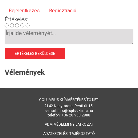
Bejelentkezés
Regisztráció
Értékelés:
ÉRTÉKELÉS BEKÜLDÉSE
Vélemények
COLUMBUS KLÍMAÉRTÉKESÍTŐ KFT.
2142 Nagytarcsa Pesti út 15.
e-mail: info@fujitsuklima.hu
telefon: +36 20 983 2988
ADATVÉDELMI NYILATKOZAT
ADATKEZELÉSI TÁJÉKOZTATÓ