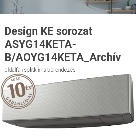
Design KE sorozat
ASYG14KETA-
B/AOYG14KETA_Archív
oldalfali splitklíma berendezés