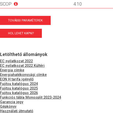
SCOP
4.10
TOVÁBBI PARAMÉTEREK
HOL LEHET KAPNI?
Letölthető állományok
EC nyilatkozat 2022
EC nyilatkozat 2022 Kültéri
Energia címke
Energiahatékonysági címke
EON H tarifa igénylő
Fujitsu katalógus 2024
Fujitsu katalógus 2025
Fujitsu katalógus 2026
Funkciós tábla Monosplit 2023-2024
Garancia jegy
Gépkönyv
Használati útmutató