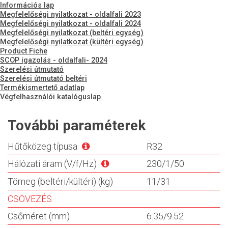
Információs lap
Megfelelőségi nyilatkozat - oldalfali 2023
Megfelelőségi nyilatkozat - oldalfali 2024
Megfelelőségi nyilatkozat (beltéri egység)
Megfelelőségi nyilatkozat (kültéri egység)
Product Fiche
SCOP igazolás - oldalfali- 2024
Szerelési útmutató
Szerelési útmutató beltéri
Termékismertető adatlap
Végfelhasználói katalóguslap
További paraméterek
Hűtőközeg típusa
R32
Hálózati áram (V/f/Hz)
230/1/50
Tömeg (beltéri/kültéri) (kg)
11/31
CSÖVEZÉS
Csőméret (mm)
6.35/9.52