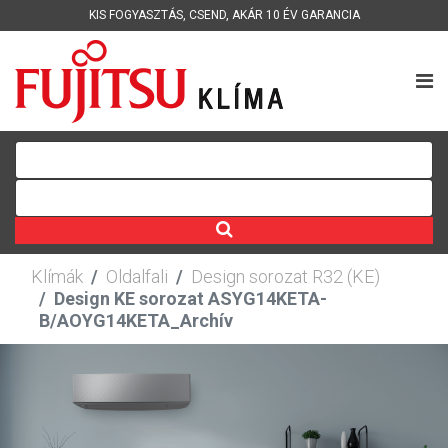
KIS FOGYASZTÁS
,
CSEND
,
AKÁR 10 ÉV GARANCIA
Klímák
Oldalfali
Design sorozat R32 (KE)
Design KE sorozat ASYG14KETA-
B/AOYG14KETA_Archív