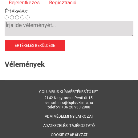
Bejelentkezés
Regisztráció
Értékelés:
ÉRTÉKELÉS BEKÜLDÉSE
Vélemények
COLUMBUS KLÍMAÉRTÉKESÍTŐ KFT.
2142 Nagytarcsa Pesti út 15.
e-mail: info@fujitsuklima.hu
telefon: +36 20 983 2988
ADATVÉDELMI NYILATKOZAT
ADATKEZELÉSI TÁJÉKOZTATÓ
COOKIE SZABÁLYZAT