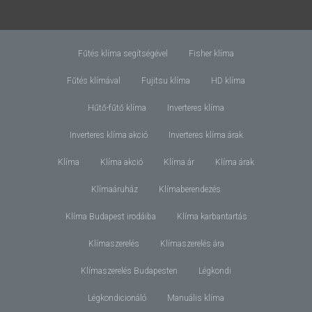
Fűtés klíma segítségével
Fisher klíma
Fűtés klímával
Fujitsu klíma
HD klíma
Hűtő-fűtő klíma
Inverteres klíma
Inverteres klíma akció
Inverteres klíma árak
Klíma
Klíma akció
Klíma ár
Klíma árak
Klímaáruház
Klímaberendezés
Klíma Budapest irodáiba
Klíma karbantartás
Klímaszerelés
Klímaszerelés ára
Klímaszerelés Budapesten
Légkondi
Légkondicionáló
Manuális klíma