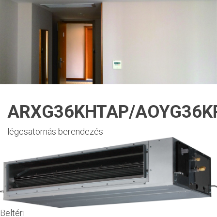
ARXG36KHTAP/AOYG36K
légcsatornás berendezés
Beltéri