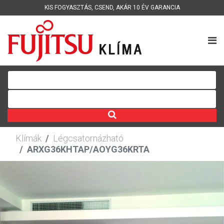
KIS FOGYASZTÁS
,
CSEND
,
AKÁR 10 ÉV GARANCIA
Klímák
Légcsatornázható
ARXG36KHTAP/AOYG36KRTA