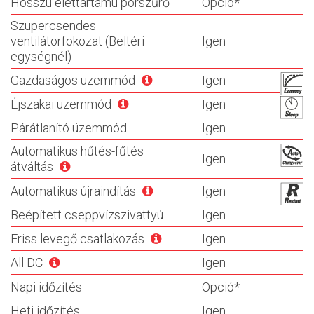
Hosszú élettartamú porszűrő
Opció*
Szupercsendes
ventilátorfokozat (Beltéri
Igen
egységnél)
Gazdaságos üzemmód
Igen
Éjszakai üzemmód
Igen
Párátlanító üzemmód
Igen
Automatikus hűtés-fűtés
Igen
átváltás
Automatikus újraindítás
Igen
Beépített cseppvízszivattyú
Igen
Friss levegő csatlakozás
Igen
All DC
Igen
Napi időzítés
Opció*
Heti időzítés
Igen