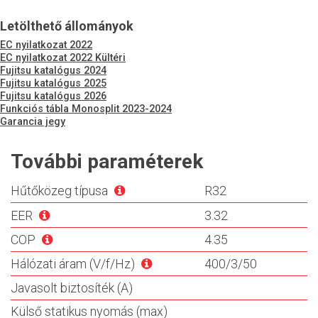
Letölthető állományok
EC nyilatkozat 2022
EC nyilatkozat 2022 Kültéri
Fujitsu katalógus 2024
Fujitsu katalógus 2025
Fujitsu katalógus 2026
Funkciós tábla Monosplit 2023-2024
Garancia jegy
További paraméterek
Hűtőközeg típusa
R32
EER
3.32
COP
4.35
Hálózati áram (V/f/Hz)
400/3/50
Javasolt biztosíték (A)
Külső statikus nyomás (max)