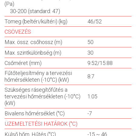
(Pa)
30-200 (standard: 47)
Tömeg (beltéri/kültéri) (kg)
46/52
CSÖVEZÉS
Max. össz. csőhossz (m)
50
Max. szintkülönbség (m)
30
Csőméret (mm)
9.52/15.88
Fűtőteljesítmény a tervezési
8.7
hőmérsékleten (-10°C) (kW)
Szükséges rásegítőfűtés a
tervezési hőmérsékleten (-10°C)
1.05
(kW)
Bivalens hőmérséklet (°C)
-7
ÜZEMELTETÉSI HATÁROK (°C)
Külső hőm. Hűtés (°C)
-15 ~ 46