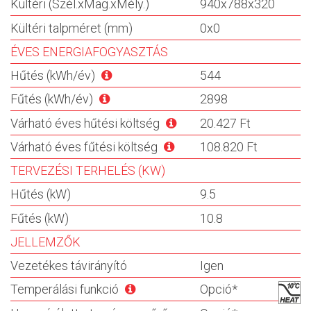
Kültéri (Szél.xMag.xMély.)
940x788x320
Kültéri talpméret (mm)
0x0
ÉVES ENERGIAFOGYASZTÁS
Hűtés (kWh/év)
544
Fűtés (kWh/év)
2898
Várható éves hűtési költség
20.427 Ft
Várható éves fűtési költség
108.820 Ft
TERVEZÉSI TERHELÉS (KW)
Hűtés (kW)
9.5
Fűtés (kW)
10.8
JELLEMZŐK
Vezetékes távirányító
Igen
Temperálási funkció
Opció*