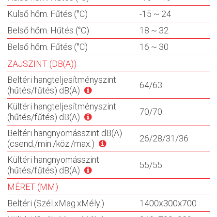
Külső hőm. Fűtés (°C)
-15 ~ 24
Belső hőm. Hűtés (°C)
18 ~ 32
Belső hőm. Fűtés (°C)
16 ~ 30
ZAJSZINT (DB(A))
Beltéri hangteljesítményszint
64/63
(hűtés/fűtés) dB(A)
Kültéri hangteljesítményszint
70/70
(hűtés/fűtés) dB(A)
Beltéri hangnyomásszint dB(A)
26/28/31/36
(csend./min./köz./max.)
Kültéri hangnyomásszint
55/55
(hűtés/fűtés) dB(A)
MÉRET (MM)
Beltéri (Szél.xMag.xMély.)
1400x300x700