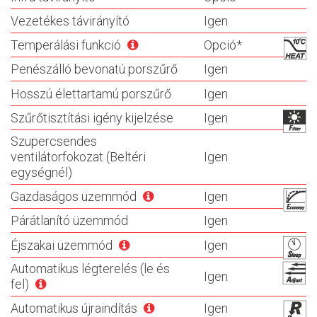
Vezetékes távirányító
Igen
Temperálási funkció
Opció*
Penészálló bevonatú porszűrő
Igen
Hosszú élettartamú porszűrő
Igen
Szűrőtisztítási igény kijelzése
Igen
Szupercsendes
ventilátorfokozat (Beltéri
Igen
egységnél)
Gazdaságos üzemmód
Igen
Párátlanító üzemmód
Igen
Éjszakai üzemmód
Igen
Automatikus légterelés (le és
Igen
fel)
Automatikus újraindítás
Igen