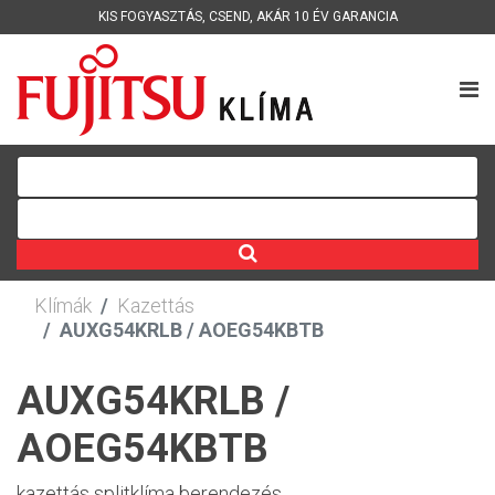
KIS FOGYASZTÁS
,
CSEND
,
AKÁR 10 ÉV GARANCIA
Klímák
Kazettás
AUXG54KRLB / AOEG54KBTB
AUXG54KRLB /
AOEG54KBTB
kazettás splitklíma berendezés