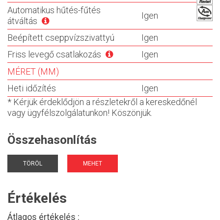
Automatikus hűtés-fűtés
Igen
átváltás
Beépített cseppvízszivattyú
Igen
Friss levegő csatlakozás
Igen
MÉRET (MM)
Heti időzítés
Igen
* Kérjük érdeklődjön a részletekről a kereskedőnél
vagy ügyfélszolgálatunkon! Köszönjük.
Összehasonlítás
TÖRÖL
MEHET
Értékelés
Átlagos értékelés :