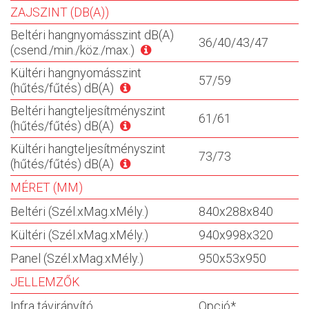
ZAJSZINT (DB(A))
Beltéri hangnyomásszint dB(A)
36/40/43/47
(csend./min./köz./max.)
Kültéri hangnyomásszint
57/59
(hűtés/fűtés) dB(A)
Beltéri hangteljesítményszint
61/61
(hűtés/fűtés) dB(A)
Kültéri hangteljesítményszint
73/73
(hűtés/fűtés) dB(A)
MÉRET (MM)
Beltéri (Szél.xMag.xMély.)
840x288x840
Kültéri (Szél.xMag.xMély.)
940x998x320
Panel (Szél.xMag.xMély.)
950x53x950
JELLEMZŐK
Infra távirányító
Opció*