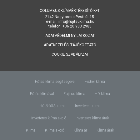
COLUMBUS KLÍMAÉRTÉKESÍTŐ KFT.
2142 Nagytarcsa Pesti út 15.
e-mail: info@fujitsuklima.hu
telefon: +36 20 983 2988
ADATVÉDELMI NYILATKOZAT
ADATKEZELÉSI TÁJÉKOZTATÓ
COOKIE SZABÁLYZAT
Fűtés klíma segítségével
Fisher klíma
Fűtés klímával
Fujitsu klíma
HD klíma
Hűtő-fűtő klíma
Inverteres klíma
Inverteres klíma akció
Inverteres klíma árak
Klíma
Klíma akció
Klíma ár
Klíma árak