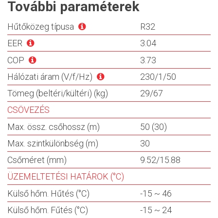
További paraméterek
Hűtőközeg típusa
R32
EER
3.04
COP
3.73
Hálózati áram (V/f/Hz)
230/1/50
Tömeg (beltéri/kültéri) (kg)
29/67
CSÖVEZÉS
Max. össz. csőhossz (m)
50 (30)
Max. szintkülönbség (m)
30
Csőméret (mm)
9.52/15.88
ÜZEMELTETÉSI HATÁROK (°C)
Külső hőm. Hűtés (°C)
-15 ~ 46
Külső hőm. Fűtés (°C)
-15 ~ 24