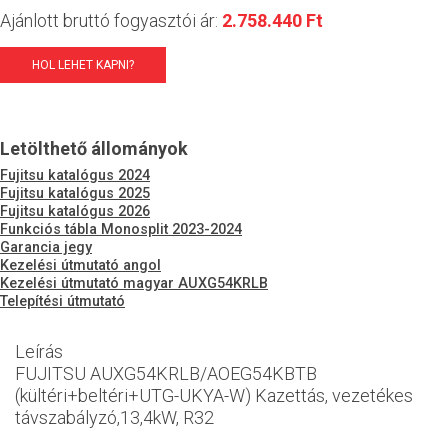
Ajánlott bruttó fogyasztói ár:
2.758.440 Ft
HOL LEHET KAPNI?
Letölthető állományok
Fujitsu katalógus 2024
Fujitsu katalógus 2025
Fujitsu katalógus 2026
Funkciós tábla Monosplit 2023-2024
Garancia jegy
Kezelési útmutató angol
Kezelési útmutató magyar AUXG54KRLB
Telepítési útmutató
Leírás
FUJITSU AUXG54KRLB/AOEG54KBTB
(kültéri+beltéri+UTG-UKYA-W) Kazettás, vezetékes
távszabályzó,13,4kW, R32