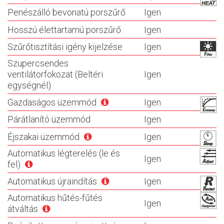
Penészálló bevonatú porszűrő
Igen
Hosszú élettartamú porszűrő
Igen
Szűrőtisztítási igény kijelzése
Igen
Szupercsendes
ventilátorfokozat (Beltéri
Igen
egységnél)
Gazdaságos üzemmód
Igen
Párátlanító üzemmód
Igen
Éjszakai üzemmód
Igen
Automatikus légterelés (le és
Igen
fel)
Automatikus újraindítás
Igen
Automatikus hűtés-fűtés
Igen
átváltás