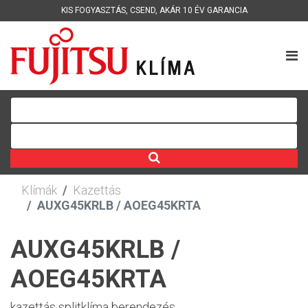
KIS FOGYASZTÁS
,
CSEND
,
AKÁR 10 ÉV GARANCIA
Klímák
Kazettás
AUXG45KRLB / AOEG45KRTA
AUXG45KRLB /
AOEG45KRTA
kazettás splitklíma berendezés