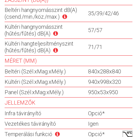
Beltéri hangnyomásszint dB(A)
35/39/42/46
(csend./min./köz./max.)
Kültéri hangnyomásszint
57/57
(hűtés/fűtés) dB(A)
Kültéri hangteljesítményszint
71/71
(hűtés/fűtés) dB(A)
MÉRET (MM)
Beltéri (Szél.xMag.xMély.)
840x288x840
Kültéri (Szél.xMag.xMély.)
940x998x320
Panel (Szél.xMag.xMély.)
950x53x950
JELLEMZŐK
Infra távirányító
Opció*
Vezetékes távirányító
Igen
Temperálási funkció
Opció*