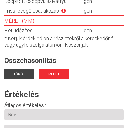
Beépített cseppvízszivattyú
Igen
Friss levegő csatlakozás
Igen
MÉRET (MM)
Heti időzítés
Igen
* Kérjük érdeklődjön a részletekről a kereskedőnél
vagy ügyfélszolgálatunkon! Köszönjük.
Összehasonlítás
TÖRÖL
MEHET
Értékelés
Átlagos értékelés :