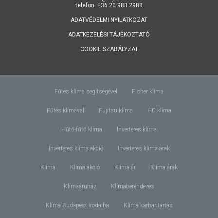
telefon: +36 20 983 2988
ADATVÉDELMI NYILATKOZAT
ADATKEZELÉSI TÁJÉKOZTATÓ
COOKIE SZABÁLYZAT
Fűtés klíma segítségével
Fisher klíma
Fűtés klímával
Fujitsu klíma
HD klíma
Hűtő-fűtő klíma
Inverteres klíma
Inverteres klíma akció
Inverteres klíma árak
Klíma
Klíma akció
Klíma ár
Klíma árak
Klímaáruház
Klímaberendezés
Klíma Budapest irodáiba
Klíma karbantartás