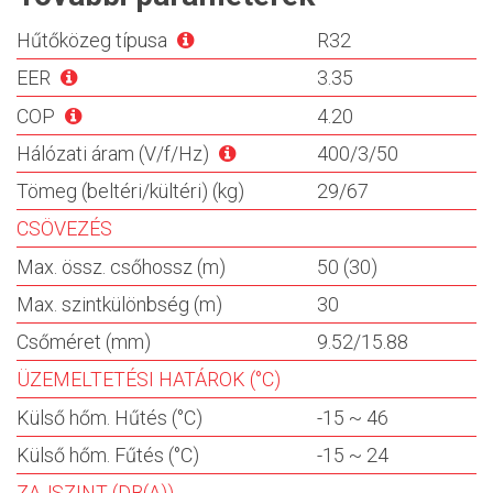
Hűtőközeg típusa
R32
EER
3.35
COP
4.20
Hálózati áram (V/f/Hz)
400/3/50
Tömeg (beltéri/kültéri) (kg)
29/67
CSÖVEZÉS
Max. össz. csőhossz (m)
50 (30)
Max. szintkülönbség (m)
30
Csőméret (mm)
9.52/15.88
ÜZEMELTETÉSI HATÁROK (°C)
Külső hőm. Hűtés (°C)
-15 ~ 46
Külső hőm. Fűtés (°C)
-15 ~ 24
ZAJSZINT (DB(A))