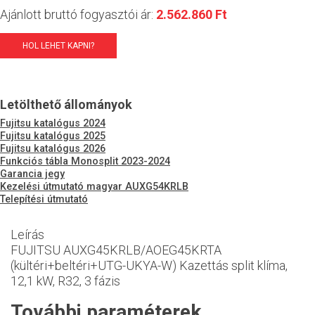
Ajánlott bruttó fogyasztói ár:
2.562.860 Ft
HOL LEHET KAPNI?
Letölthető állományok
Fujitsu katalógus 2024
Fujitsu katalógus 2025
Fujitsu katalógus 2026
Funkciós tábla Monosplit 2023-2024
Garancia jegy
Kezelési útmutató magyar AUXG54KRLB
Telepítési útmutató
Leírás
FUJITSU AUXG45KRLB/AOEG45KRTA
(kültéri+beltéri+UTG-UKYA-W) Kazettás split klíma,
12,1 kW, R32, 3 fázis
További paraméterek