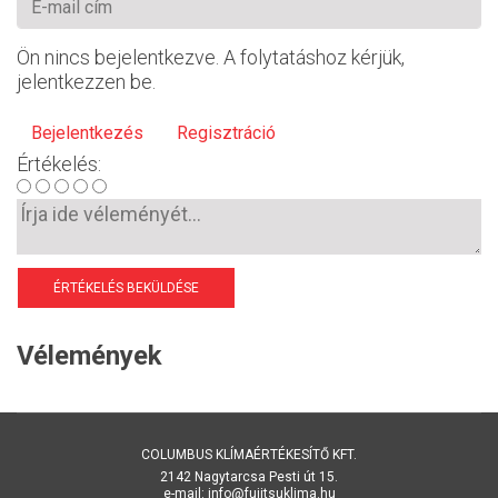
Ön nincs bejelentkezve. A folytatáshoz kérjük,
jelentkezzen be.
Bejelentkezés
Regisztráció
Értékelés:
ÉRTÉKELÉS BEKÜLDÉSE
Vélemények
COLUMBUS KLÍMAÉRTÉKESÍTŐ KFT.
2142 Nagytarcsa Pesti út 15.
e-mail: info@fujitsuklima.hu