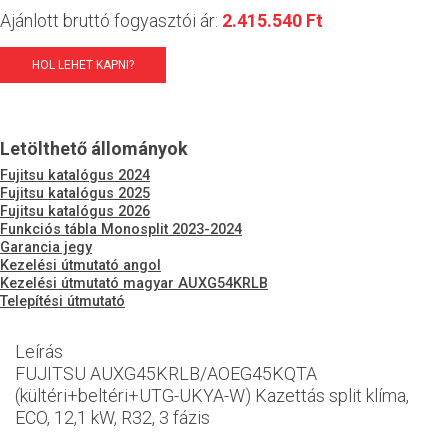
Ajánlott bruttó fogyasztói ár:
2.415.540 Ft
HOL LEHET KAPNI?
Letölthető állományok
Fujitsu katalógus 2024
Fujitsu katalógus 2025
Fujitsu katalógus 2026
Funkciós tábla Monosplit 2023-2024
Garancia jegy
Kezelési útmutató angol
Kezelési útmutató magyar AUXG54KRLB
Telepítési útmutató
Leírás
FUJITSU AUXG45KRLB/AOEG45KQTA
(kültéri+beltéri+UTG-UKYA-W) Kazettás split klíma,
ECO, 12,1 kW, R32, 3 fázis