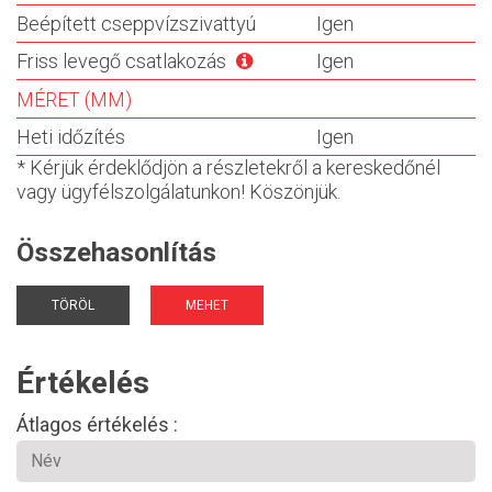
Beépített cseppvízszivattyú
Igen
Friss levegő csatlakozás
Igen
MÉRET (MM)
Heti időzítés
Igen
* Kérjük érdeklődjön a részletekről a kereskedőnél
vagy ügyfélszolgálatunkon! Köszönjük.
Összehasonlítás
TÖRÖL
MEHET
Értékelés
Átlagos értékelés :