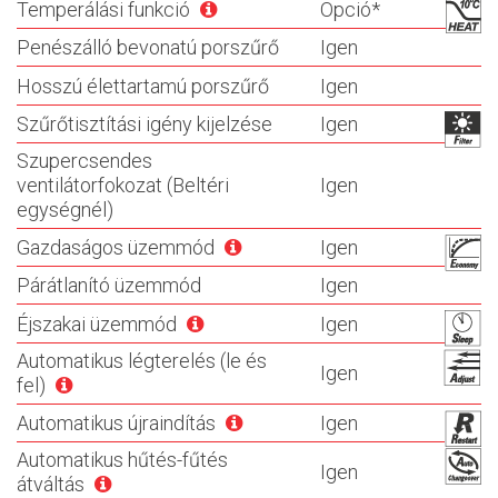
Temperálási funkció
Opció*
Penészálló bevonatú porszűrő
Igen
Hosszú élettartamú porszűrő
Igen
Szűrőtisztítási igény kijelzése
Igen
Szupercsendes
ventilátorfokozat (Beltéri
Igen
egységnél)
Gazdaságos üzemmód
Igen
Párátlanító üzemmód
Igen
Éjszakai üzemmód
Igen
Automatikus légterelés (le és
Igen
fel)
Automatikus újraindítás
Igen
Automatikus hűtés-fűtés
Igen
átváltás