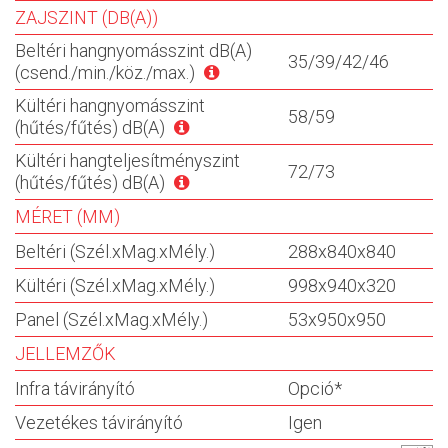
ZAJSZINT (DB(A))
Beltéri hangnyomásszint dB(A)
35/39/42/46
(csend./min./köz./max.)
Kültéri hangnyomásszint
58/59
(hűtés/fűtés) dB(A)
Kültéri hangteljesítményszint
72/73
(hűtés/fűtés) dB(A)
MÉRET (MM)
Beltéri (Szél.xMag.xMély.)
288x840x840
Kültéri (Szél.xMag.xMély.)
998x940x320
Panel (Szél.xMag.xMély.)
53x950x950
JELLEMZŐK
Infra távirányító
Opció*
Vezetékes távirányító
Igen