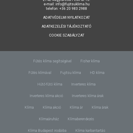
e-mail: info@fujitsuklima.hu
telefon: +36 20 983 2988
ADATVÉDELMI NYILATKOZAT
ADATKEZELÉSI TÁJÉKOZTATÓ
COOKIE SZABÁLYZAT
Fűtés klíma segítségével
Fisher klíma
Fűtés klímával
Fujitsu klíma
HD klíma
Hűtő-fűtő klíma
Inverteres klíma
Inverteres klíma akció
Inverteres klíma árak
Klíma
Klíma akció
Klíma ár
Klíma árak
Klímaáruház
Klímaberendezés
Klíma Budapest irodáiba
Klíma karbantartás