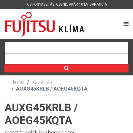
KIS FOGYASZTÁS
,
CSEND
,
AKÁR 10 ÉV GARANCIA
Klímák
Kazettás
AUXG45KRLB / AOEG45KQTA
AUXG45KRLB /
AOEG45KQTA
kazettás splitklíma berendezés