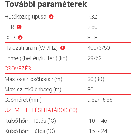
További paraméterek
Hűtőközeg típusa
R32
EER
2.80
COP
3.58
Hálózati áram (V/f/Hz)
400/3/50
Tömeg (beltéri/kültéri) (kg)
29/62
CSÖVEZÉS
Max. össz. csőhossz (m)
30 (30)
Max. szintkülönbség (m)
30
Csőméret (mm)
9.52/15.88
ÜZEMELTETÉSI HATÁROK (°C)
Külső hőm. Hűtés (°C)
-10 ~ 46
Külső hőm. Fűtés (°C)
-15 ~ 24