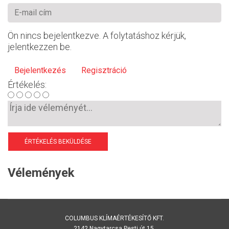
Ön nincs bejelentkezve. A folytatáshoz kérjük,
jelentkezzen be.
Bejelentkezés
Regisztráció
Értékelés:
ÉRTÉKELÉS BEKÜLDÉSE
Vélemények
COLUMBUS KLÍMAÉRTÉKESÍTŐ KFT.
2142 Nagytarcsa Pesti út 15.