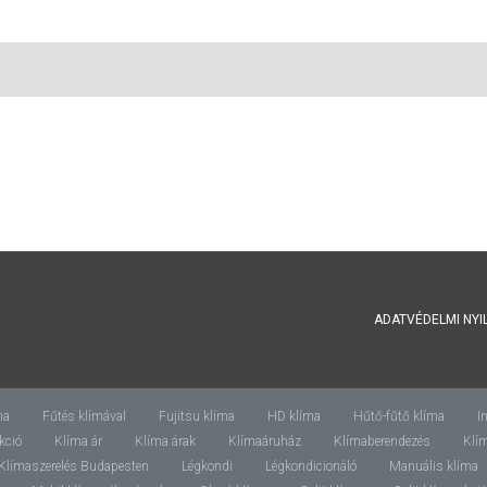
ADATVÉDELMI NYI
ma
Fűtés klímával
Fujitsu klíma
HD klíma
Hűtő-fűtő klíma
I
kció
Klíma ár
Klíma árak
Klímaáruház
Klímaberendezés
Klí
Klímaszerelés Budapesten
Légkondi
Légkondicionáló
Manuális klíma