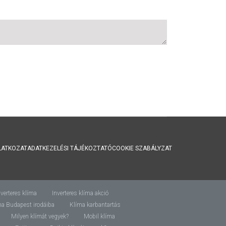
LATKOZAT
ADATKEZELÉSI TÁJÉKOZTATÓ
COOKIE SZABÁLYZAT
nverteres klíma
Inverteres klíma akció
ma Budapest irodáiba
Klíma karbantartás
Milyen klímát vegyek?
Mobil klíma