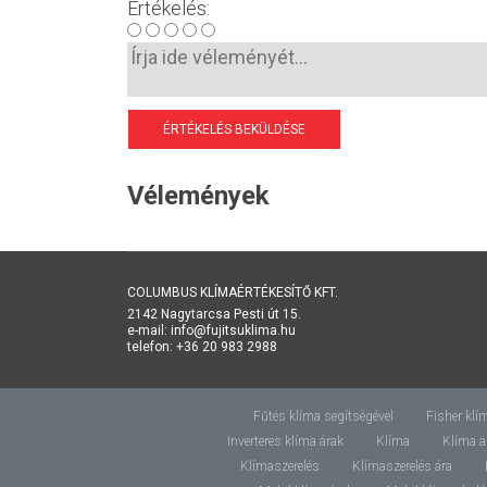
Értékelés:
ÉRTÉKELÉS BEKÜLDÉSE
Vélemények
COLUMBUS KLÍMAÉRTÉKESÍTŐ KFT.
2142 Nagytarcsa Pesti út 15.
e-mail: info@fujitsuklima.hu
telefon: +36 20 983 2988
Fűtés klíma segítségével
Fisher klí
Inverteres klíma árak
Klíma
Klíma a
Klímaszerelés
Klímaszerelés ára