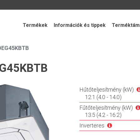
Termékek
Információk és tippek
Terméktámo
OEG45KBTB
EG45KBTB
Hűtőteljesítmény (kW)
12.1 (4.0 - 14.0)
Fűtőteljesítmény (kW)
13.5 (4.2 - 16.2)
Inverteres