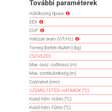
További paraméterek
Hűtőközeg típusa
EER
COP
Hálózati áram (V/f/Hz)
Tömeg (beltéri/kültéri) (kg)
CSÖVEZÉS
Max. össz. csőhossz (m)
Max. szintkülönbség (m)
Csőméret (mm)
ÜZEMELTETÉSI HATÁROK (°C)
Külső hőm. Hűtés (°C)
Külső hőm. Fűtés (°C)