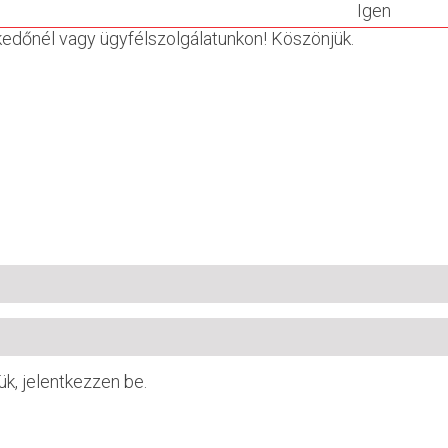
Igen
skedőnél vagy ügyfélszolgálatunkon! Köszönjük.
ük, jelentkezzen be.