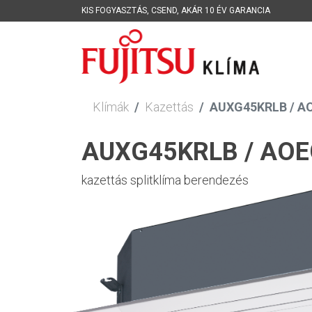
KIS FOGYASZTÁS
,
CSEND
,
AKÁR 10 ÉV GARANCIA
Klímák
Kazettás
AUXG45KRLB / A
AUXG45KRLB / AO
kazettás splitklíma berendezés