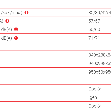
./köz./max.)
35/39/42/
A)
57/57
) dB(A)
60/60
) dB(A)
71/71
840x288x8
940x998x3
950x53x95
Opció*
Igen
Opció*