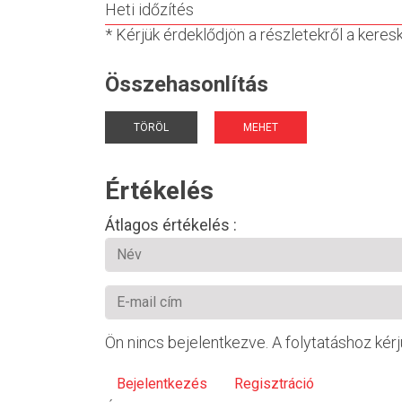
Heti időzítés
* Kérjük érdeklődjön a részletekről a kere
Összehasonlítás
TÖRÖL
MEHET
Értékelés
Átlagos értékelés :
Ön nincs bejelentkezve. A folytatáshoz kérj
Bejelentkezés
Regisztráció