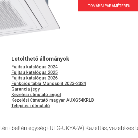
TOVÁBBI PARAMÉTEREK
Letölthető állományok
Fujitsu katalógus 2024
Fujitsu katalógus 2025
Fujitsu katalógus 2026
Funkciós tábla Monosplit 2023-2024
Garancia jegy
Kezelési útmutató angol
Kezelési útmutató magyar AUXG54KRLB
Telepítési útmutató
i+beltéri egység+UTG-UKYA-W) Kazettás, vezetékes tá