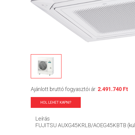
Ajánlott bruttó fogyasztói ár:
2.491.740 Ft
HOL LEHET KAPNI?
Leírás
FUJITSU AUXG45KRLB/AOEG45KBTB (kültér