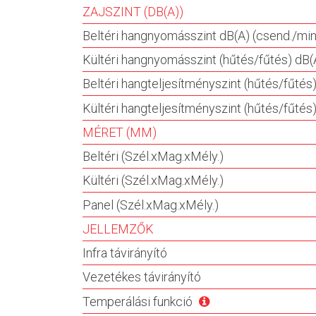
ZAJSZINT (DB(A))
Beltéri hangnyomásszint dB(A) (csend./min
Kültéri hangnyomásszint (hűtés/fűtés) dB(
Beltéri hangteljesítményszint (hűtés/fűtés
Kültéri hangteljesítményszint (hűtés/fűtés
MÉRET (MM)
Beltéri (Szél.xMag.xMély.)
Kültéri (Szél.xMag.xMély.)
Panel (Szél.xMag.xMély.)
JELLEMZŐK
Infra távirányító
Vezetékes távirányító
Temperálási funkció