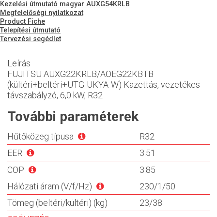
Kezelési útmutató magyar AUXG54KRLB
Megfelelőségi nyilatkozat
Product Fiche
Telepítési útmutató
Tervezési segédlet
Leírás
FUJITSU AUXG22KRLB/AOEG22KBTB
(kültéri+beltéri+UTG-UKYA-W) Kazettás, vezetékes
távszabályzó, 6,0 kW, R32
További paraméterek
Hűtőközeg típusa
R32
EER
3.51
COP
3.85
Hálózati áram (V/f/Hz)
230/1/50
Tömeg (beltéri/kültéri) (kg)
23/38