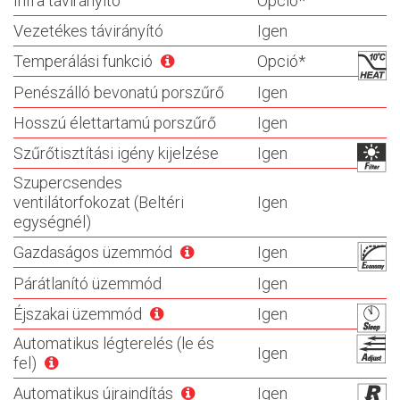
Infra távirányító
Opció*
Vezetékes távirányító
Igen
Temperálási funkció
Opció*
Penészálló bevonatú porszűrő
Igen
Hosszú élettartamú porszűrő
Igen
Szűrőtisztítási igény kijelzése
Igen
Szupercsendes
ventilátorfokozat (Beltéri
Igen
egységnél)
Gazdaságos üzemmód
Igen
Párátlanító üzemmód
Igen
Éjszakai üzemmód
Igen
Automatikus légterelés (le és
Igen
fel)
Automatikus újraindítás
Igen