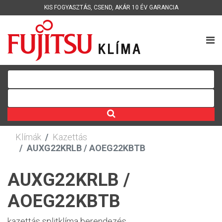
KIS FOGYASZTÁS
,
CSEND
,
AKÁR 10 ÉV GARANCIA
Klímák
Kazettás
AUXG22KRLB / AOEG22KBTB
AUXG22KRLB /
AOEG22KBTB
kazettás splitklíma berendezés