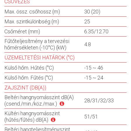
CSÖVEZÉS
Max. össz. csőhossz (m)
30 (20)
Max. szintkülönbség (m)
25
Csőméret (mm)
6.35/12.70
Fűtőteljesítmény a tervezési
4.8
hőmérsékleten (-10°C) (kW)
ÜZEMELTETÉSI HATÁROK (°C)
Külső hőm. Hűtés (°C)
-15 ~ 46
Külső hőm. Fűtés (°C)
-15 ~ 24
ZAJSZINT (DB(A))
Beltéri hangnyomásszint dB(A)
28/31/32/33
(csend./min./köz./max.)
Kültéri hangnyomásszint
51/51
(hűtés/fűtés) dB(A)
Beltéri hangteljesítményszint