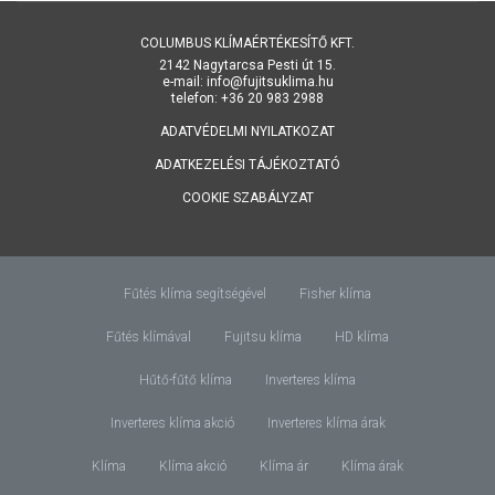
COLUMBUS KLÍMAÉRTÉKESÍTŐ KFT.
2142 Nagytarcsa Pesti út 15.
e-mail: info@fujitsuklima.hu
telefon: +36 20 983 2988
ADATVÉDELMI NYILATKOZAT
ADATKEZELÉSI TÁJÉKOZTATÓ
COOKIE SZABÁLYZAT
Fűtés klíma segítségével
Fisher klíma
Fűtés klímával
Fujitsu klíma
HD klíma
Hűtő-fűtő klíma
Inverteres klíma
Inverteres klíma akció
Inverteres klíma árak
Klíma
Klíma akció
Klíma ár
Klíma árak