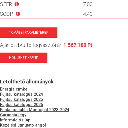
SEER
7.00
SCOP
4.40
TOVÁBBI PARAMÉTEREK
Ajánlott bruttó fogyasztói ár:
1.567.180 Ft
HOL LEHET KAPNI?
Letölthető állományok
Energia címke
Fujitsu katalógus 2024
Fujitsu katalógus 2025
Fujitsu katalógus 2026
Funkciós tábla Monosplit 2023-2024
Garancia jegy
Információs lap
Kezelési útmutató angol