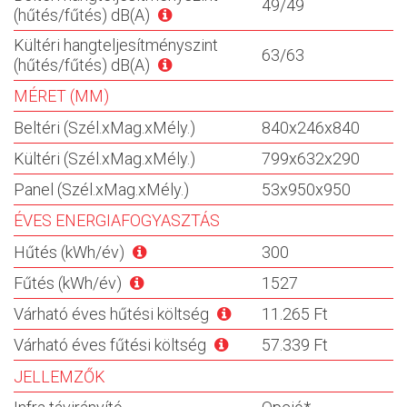
49/49
(hűtés/fűtés) dB(A)
Kültéri hangteljesítményszint
63/63
(hűtés/fűtés) dB(A)
MÉRET (MM)
Beltéri (Szél.xMag.xMély.)
840x246x840
Kültéri (Szél.xMag.xMély.)
799x632x290
Panel (Szél.xMag.xMély.)
53x950x950
ÉVES ENERGIAFOGYASZTÁS
Hűtés (kWh/év)
300
Fűtés (kWh/év)
1527
Várható éves hűtési költség
11.265 Ft
Várható éves fűtési költség
57.339 Ft
JELLEMZŐK