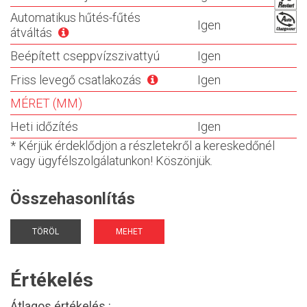
Automatikus hűtés-fűtés
Igen
átváltás
Beépített cseppvízszivattyú
Igen
Friss levegő csatlakozás
Igen
MÉRET (MM)
Heti időzítés
Igen
* Kérjük érdeklődjön a részletekről a kereskedőnél
vagy ügyfélszolgálatunkon! Köszönjük.
Összehasonlítás
TÖRÖL
MEHET
Értékelés
Átlagos értékelés :