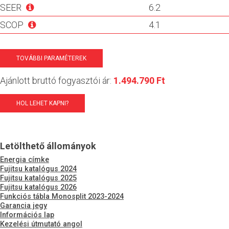
SEER
6.2
SCOP
4.1
TOVÁBBI PARAMÉTEREK
Ajánlott bruttó fogyasztói ár:
1.494.790 Ft
HOL LEHET KAPNI?
Letölthető állományok
Energia címke
Fujitsu katalógus 2024
Fujitsu katalógus 2025
Fujitsu katalógus 2026
Funkciós tábla Monosplit 2023-2024
Garancia jegy
Információs lap
Kezelési útmutató angol