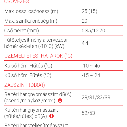
CSÖVEZÉS
Max. össz. csőhossz (m)
25 (15)
Max. szintkülönbség (m)
20
Csőméret (mm)
6.35/12.70
Fűtőteljesítmény a tervezési
4.4
hőmérsékleten (-10°C) (kW)
ÜZEMELTETÉSI HATÁROK (°C)
Külső hőm. Hűtés (°C)
-10 ~ 46
Külső hőm. Fűtés (°C)
-15 ~ 24
ZAJSZINT (DB(A))
Beltéri hangnyomásszint dB(A)
28/31/32/33
(csend./min./köz./max.)
Kültéri hangnyomásszint
52/53
(hűtés/fűtés) dB(A)
Beltéri hangteljesítményszint