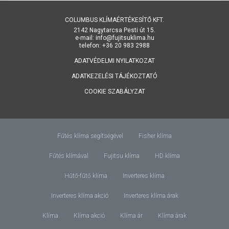
COLUMBUS KLÍMAÉRTÉKESÍTŐ KFT.
2142 Nagytarcsa Pesti út 15.
e-mail: info@fujitsuklima.hu
telefon: +36 20 983 2988
ADATVÉDELMI NYILATKOZAT
ADATKEZELÉSI TÁJÉKOZTATÓ
COOKIE SZABÁLYZAT
Fűtés klíma segítségével
Fisher klíma
Fűtés klímával
Fujitsu klíma
HD klíma
Hűtő-fűtő klíma
Inverteres klíma
Inverteres klíma akció
Inverteres klíma árak
Klíma
Klíma akció
Klíma ár
Klíma árak