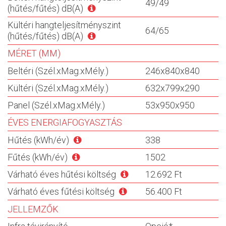
49/49
(hűtés/fűtés) dB(A)
Kültéri hangteljesítményszint
64/65
(hűtés/fűtés) dB(A)
MÉRET (MM)
Beltéri (Szél.xMag.xMély.)
246x840x840
Kültéri (Szél.xMag.xMély.)
632x799x290
Panel (Szél.xMag.xMély.)
53x950x950
ÉVES ENERGIAFOGYASZTÁS
Hűtés (kWh/év)
338
Fűtés (kWh/év)
1502
Várható éves hűtési költség
12.692 Ft
Várható éves fűtési költség
56.400 Ft
JELLEMZŐK