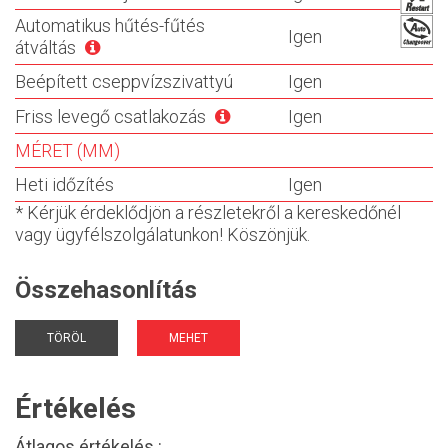
Automatikus hűtés-fűtés
Igen
átváltás
Beépített cseppvízszivattyú
Igen
Friss levegő csatlakozás
Igen
MÉRET (MM)
Heti időzítés
Igen
* Kérjük érdeklődjön a részletekről a kereskedőnél
vagy ügyfélszolgálatunkon! Köszönjük.
Összehasonlítás
TÖRÖL
MEHET
Értékelés
Átlagos értékelés :