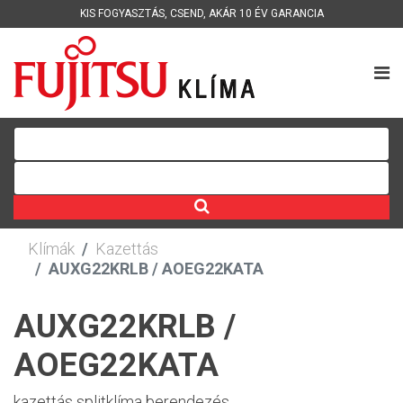
KIS FOGYASZTÁS
,
CSEND
,
AKÁR 10 ÉV GARANCIA
Klímák
Kazettás
AUXG22KRLB / AOEG22KATA
AUXG22KRLB /
AOEG22KATA
kazettás splitklíma berendezés