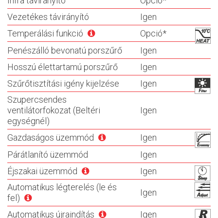
Infra távirányító
Opció*
Vezetékes távirányító
Igen
Temperálási funkció
Opció*
Penészálló bevonatú porszűrő
Igen
Hosszú élettartamú porszűrő
Igen
Szűrőtisztítási igény kijelzése
Igen
Szupercsendes
ventilátorfokozat (Beltéri
Igen
egységnél)
Gazdaságos üzemmód
Igen
Párátlanító üzemmód
Igen
Éjszakai üzemmód
Igen
Automatikus légterelés (le és
Igen
fel)
Automatikus újraindítás
Igen