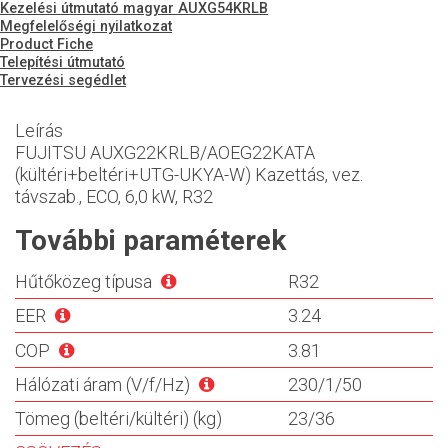
Kezelési útmutató magyar AUXG54KRLB
Megfelelőségi nyilatkozat
Product Fiche
Telepítési útmutató
Tervezési segédlet
Leírás
FUJITSU AUXG22KRLB/AOEG22KATA
(kültéri+beltéri+UTG-UKYA-W) Kazettás, vez.
távszab., ECO, 6,0 kW, R32
További paraméterek
Hűtőközeg típusa
R32
EER
3.24
COP
3.81
Hálózati áram (V/f/Hz)
230/1/50
Tömeg (beltéri/kültéri) (kg)
23/36