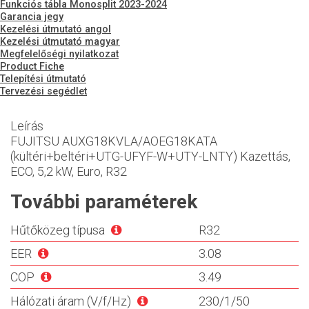
Funkciós tábla Monosplit 2023-2024
Garancia jegy
Kezelési útmutató angol
Kezelési útmutató magyar
Megfelelőségi nyilatkozat
Product Fiche
Telepítési útmutató
Tervezési segédlet
Leírás
FUJITSU AUXG18KVLA/AOEG18KATA
(kültéri+beltéri+UTG-UFYF-W+UTY-LNTY) Kazettás,
ECO, 5,2 kW, Euro, R32
További paraméterek
Hűtőközeg típusa
R32
EER
3.08
COP
3.49
Hálózati áram (V/f/Hz)
230/1/50