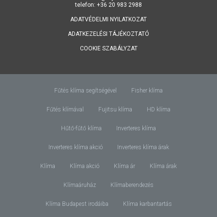
telefon: +36 20 983 2988
ADATVÉDELMI NYILATKOZAT
ADATKEZELÉSI TÁJÉKOZTATÓ
COOKIE SZABÁLYZAT
Fűtés klíma segítségével
Fisher klíma
Fűtés klímával
Fujitsu klíma
HD klíma
Hűtő-fűtő klíma
Inverteres klíma
Inverteres klíma akció
Inverteres klíma árak
Klíma
Klíma akció
Klíma ár
Klíma árak
Klímaáruház
Klímaberendezés
Klíma Budapest irodáiba
Klíma karbantartás