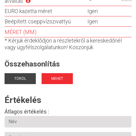
átváltás
EURO kazetta méret
Igen
Beépített cseppvízszivattyú
Igen
MÉRET (MM)
* Kérjük érdeklődjön a részletekről a kereskedőnél
vagy ügyfélszolgálatunkon! Köszönjük.
Összehasonlítás
TÖRÖL
MEHET
Értékelés
Átlagos értékelés :