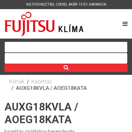
KIS FOGYASZTÁS
,
CSEND
,
AKÁR 10 ÉV GARANCIA
Klímák
Kazettás
AUXG18KVLA / AOEG18KATA
AUXG18KVLA /
AOEG18KATA
kazettás splitklíma berendezés