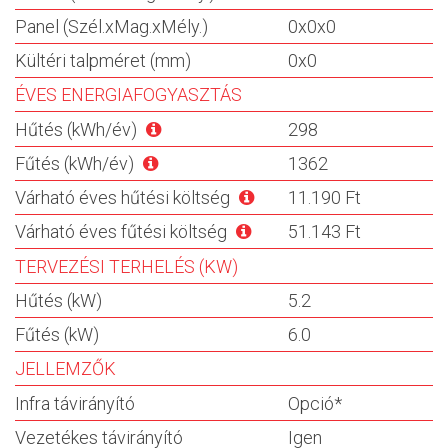
Panel (Szél.xMag.xMély.)
0x0x0
Kültéri talpméret (mm)
0x0
ÉVES ENERGIAFOGYASZTÁS
Hűtés (kWh/év)
298
Fűtés (kWh/év)
1362
Várható éves hűtési költség
11.190 Ft
Várható éves fűtési költség
51.143 Ft
TERVEZÉSI TERHELÉS (KW)
Hűtés (kW)
5.2
Fűtés (kW)
6.0
JELLEMZŐK
Infra távirányító
Opció*
Vezetékes távirányító
Igen