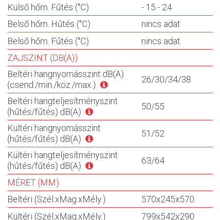
Külső hőm. Fűtés (°C)
- 15 - 24
Belső hőm. Hűtés (°C)
nincs adat
Belső hőm. Fűtés (°C)
nincs adat
ZAJSZINT (DB(A))
Beltéri hangnyomásszint dB(A)
26/30/34/38
(csend./min./köz./max.)
Beltéri hangteljesítményszint
50/55
(hűtés/fűtés) dB(A)
Kültéri hangnyomásszint
51/52
(hűtés/fűtés) dB(A)
Kültéri hangteljesítményszint
63/64
(hűtés/fűtés) dB(A)
MÉRET (MM)
Beltéri (Szél.xMag.xMély.)
570x245x570
Kültéri (Szél.xMag.xMély.)
799x542x290