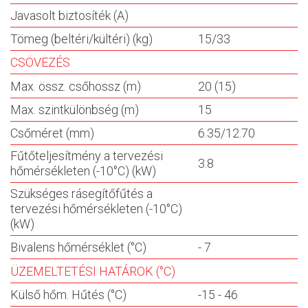
Javasolt biztosíték (A)
Tömeg (beltéri/kültéri) (kg)
15/33
CSÖVEZÉS
Max. össz. csőhossz (m)
20 (15)
Max. szintkülönbség (m)
15
Csőméret (mm)
6.35/12.70
Fűtőteljesítmény a tervezési
3.8
hőmérsékleten (-10°C) (kW)
Szükséges rásegítőfűtés a
tervezési hőmérsékleten (-10°C)
(kW)
Bivalens hőmérséklet (°C)
- 7
ÜZEMELTETÉSI HATÁROK (°C)
Külső hőm. Hűtés (°C)
-15 - 46