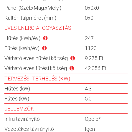
Panel (Szél.xMag.xMély.)
0x0x0
Kültéri talpméret (mm)
0x0
ÉVES ENERGIAFOGYASZTÁS
Hűtés (kWh/év)
247
Fűtés (kWh/év)
1120
Várható éves hűtési költség
9.275 Ft
Várható éves fűtési költség
42.056 Ft
TERVEZÉSI TERHELÉS (KW)
Hűtés (kW)
4.3
Fűtés (kW)
5.0
JELLEMZŐK
Infra távirányító
Opció*
Vezetékes távirányító
Igen