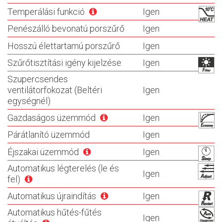
Temperálási funkció
Igen
Penészálló bevonatú porszűrő
Igen
Hosszú élettartamú porszűrő
Igen
Szűrőtisztítási igény kijelzése
Igen
Szupercsendes
ventilátorfokozat (Beltéri
Igen
egységnél)
Gazdaságos üzemmód
Igen
Párátlanító üzemmód
Igen
Éjszakai üzemmód
Igen
Automatikus légterelés (le és
Igen
fel)
Automatikus újraindítás
Igen
Automatikus hűtés-fűtés
Igen