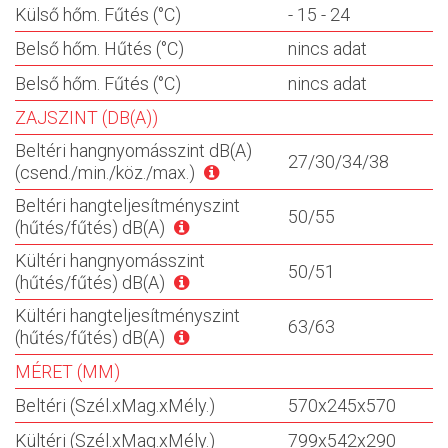
Külső hőm. Fűtés (°C)
- 15 - 24
Belső hőm. Hűtés (°C)
nincs adat
Belső hőm. Fűtés (°C)
nincs adat
ZAJSZINT (DB(A))
Beltéri hangnyomásszint dB(A)
27/30/34/38
(csend./min./köz./max.)
Beltéri hangteljesítményszint
50/55
(hűtés/fűtés) dB(A)
Kültéri hangnyomásszint
50/51
(hűtés/fűtés) dB(A)
Kültéri hangteljesítményszint
63/63
(hűtés/fűtés) dB(A)
MÉRET (MM)
Beltéri (Szél.xMag.xMély.)
570x245x570
Kültéri (Szél.xMag.xMély.)
799x542x290