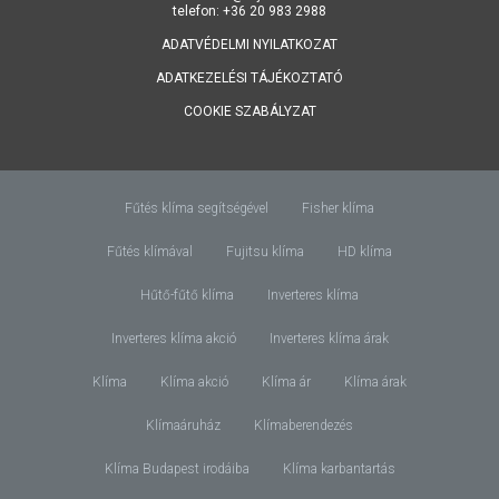
telefon: +36 20 983 2988
ADATVÉDELMI NYILATKOZAT
ADATKEZELÉSI TÁJÉKOZTATÓ
COOKIE SZABÁLYZAT
Fűtés klíma segítségével
Fisher klíma
Fűtés klímával
Fujitsu klíma
HD klíma
Hűtő-fűtő klíma
Inverteres klíma
Inverteres klíma akció
Inverteres klíma árak
Klíma
Klíma akció
Klíma ár
Klíma árak
Klímaáruház
Klímaberendezés
Klíma Budapest irodáiba
Klíma karbantartás