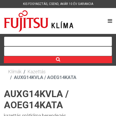
KIS FOGYASZTÁS
,
CSEND
,
AKÁR 10 ÉV GARANCIA
Klímák
Kazettás
AUXG14KVLA / AOEG14KATA
AUXG14KVLA /
AOEG14KATA
kazettás splitklíma berendezés