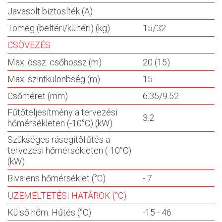
Javasolt biztosíték (A)
Tömeg (beltéri/kültéri) (kg)
15/32
CSÖVEZÉS
Max. össz. csőhossz (m)
20 (15)
Max. szintkülönbség (m)
15
Csőméret (mm)
6.35/9.52
Fűtőteljesítmény a tervezési
3.2
hőmérsékleten (-10°C) (kW)
Szükséges rásegítőfűtés a
tervezési hőmérsékleten (-10°C)
(kW)
Bivalens hőmérséklet (°C)
- 7
ÜZEMELTETÉSI HATÁROK (°C)
Külső hőm. Hűtés (°C)
-15 - 46