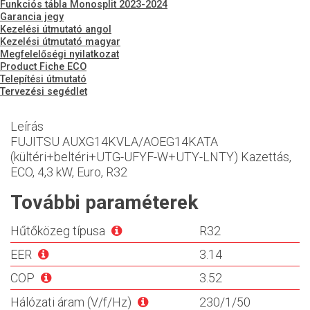
Funkciós tábla Monosplit 2023-2024
Garancia jegy
Kezelési útmutató angol
Kezelési útmutató magyar
Megfelelőségi nyilatkozat
Product Fiche ECO
Telepítési útmutató
Tervezési segédlet
Leírás
FUJITSU AUXG14KVLA/AOEG14KATA
(kültéri+beltéri+UTG-UFYF-W+UTY-LNTY) Kazettás,
ECO, 4,3 kW, Euro, R32
További paraméterek
Hűtőközeg típusa
R32
EER
3.14
COP
3.52
Hálózati áram (V/f/Hz)
230/1/50