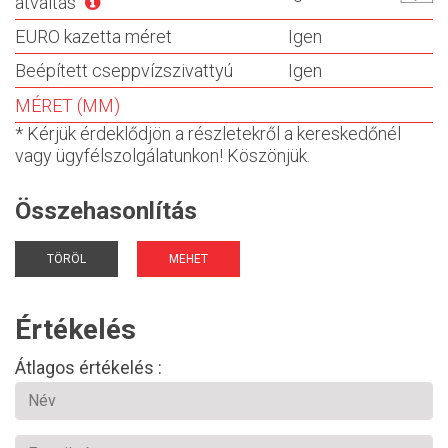
átváltás
EURO kazetta méret
Igen
Beépített cseppvízszivattyú
Igen
MÉRET (MM)
* Kérjük érdeklődjön a részletekről a kereskedőnél
vagy ügyfélszolgálatunkon! Köszönjük.
Összehasonlítás
TÖRÖL
MEHET
Értékelés
Átlagos értékelés :