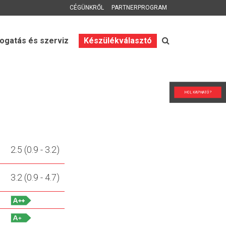
CÉGÜNKRŐL
PARTNERPROGRAM
gatás és szerviz
Készülékválasztó
HOL KAPHATÓ?
2.5 (0.9 - 3.2)
3.2 (0.9 - 4.7)