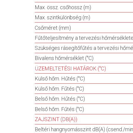
Max. össz. csőhossz (m)
Max. szintkülönbség (m)
Csőméret (mm)
Fűtőteljesítmény a tervezési hőmérséklete
Szükséges rásegítőfűtés a tervezési hőmér
Bivalens hőmérséklet (°C)
ÜZEMELTETÉSI HATÁROK (°C)
Külső hőm. Hűtés (°C)
Külső hőm. Fűtés (°C)
Belső hőm. Hűtés (°C)
Belső hőm. Fűtés (°C)
ZAJSZINT (DB(A))
Beltéri hangnyomásszint dB(A) (csend./min