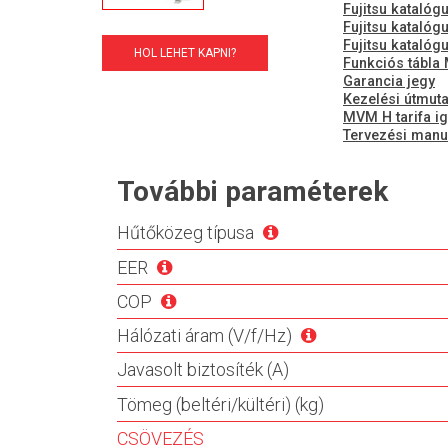
Fujitsu katalóg
Fujitsu katalóg
Fujitsu katalóg
HOL LEHET KAPNI?
Funkciós tábla
Garancia jegy
Kezelési útmuta
MVM H tarifa ig
Tervezési manu
További paraméterek
Hűtőközeg típusa
EER
COP
Hálózati áram (V/f/Hz)
Javasolt biztosíték (A)
Tömeg (beltéri/kültéri) (kg)
CSÖVEZÉS