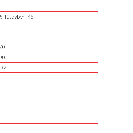
6; fűtésben: 46
70
90
292