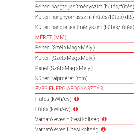
Beltéri hangteljesítményszint (hűtés/fűtés
Kültéri hangnyomásszint (hűtés/fűtés) dB(
Kültéri hangteljesítményszint (hűtés/fűtés
MÉRET (MM)
Beltéri (Szél.xMag.xMély.)
Kültéri (Szél.xMag.xMély.)
Panel (Szél.xMag.xMély.)
Kültéri talpméret (mm)
ÉVES ENERGIAFOGYASZTÁS
Hűtés (kWh/év)
Fűtés (kWh/év)
Várható éves hűtési költség
Várható éves fűtési költség