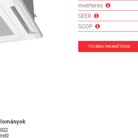
Inverteres
SEER
SCOP
TOVÁBBI PARAMÉTEREK
állományok
2022
énylő