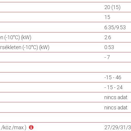
20 (15)
15
6.35/9.53
n (-10°C) (kW)
2.6
sékleten (-10°C) (kW)
0.53
- 7
-15 - 46
- 15 - 24
nincs adat
nincs adat
./köz./max.)
27/29/31/