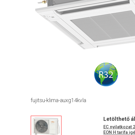
fujitsu-klima-auxg14kvla
Letölthető 
EC nyilatkozat 
EON H tarifa ig