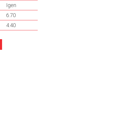
Igen
6.70
4.40