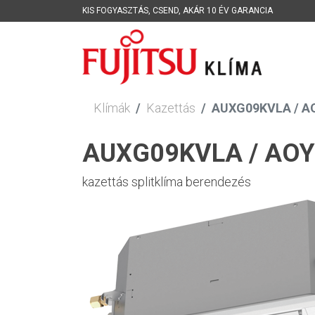
KIS FOGYASZTÁS
,
CSEND
,
AKÁR 10 ÉV GARANCIA
Klímák
Kazettás
AUXG09KVLA / AO
AUXG09KVLA / AOYG
kazettás splitklíma berendezés