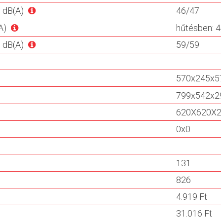
) dB(A)
46/47
A)
hűtésben: 4
) dB(A)
59/59
570x245x5
799x542x2
620X620X
0x0
131
826
4.919 Ft
31.016 Ft