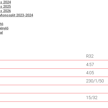
us 2024
us 2025
us 2026
 Monosplit 2023-2024
tó
énylő
al
R32
4.57
4.05
230/1/50
15/32